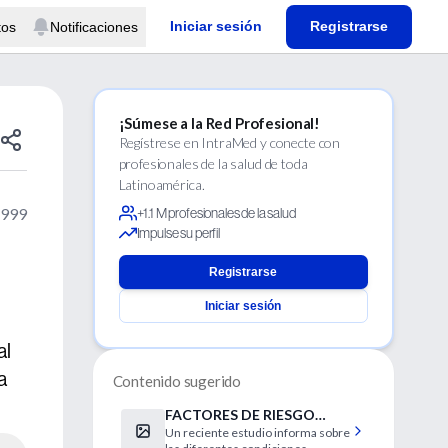
Iniciar sesión
Registrarse
tos
Notificaciones
¡Súmese a la Red Profesional!
Regístrese en IntraMed y conecte con
profesionales de la salud de toda
Latinoamérica.
1999
+1.1 M profesionales de la salud
Impulse su perfil
Registrarse
Iniciar sesión
al
a
Contenido sugerido
FACTORES DE RIESGO
Un reciente estudio informa sobre
PARA INFECCION