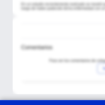
En un estudio recientemente realizado se mostró q
luego de haber padecido dicha enfermedad con un t
Comentarios
Para ver los comentarios de coleg
I