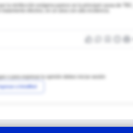
ue la reinfección exógena parece se la principal causa de TBC
ratamiento efectivo, en un área con alta incidencia.
as o para expresar tu opinión debes iniciar sesión
ngresar a IntraMed