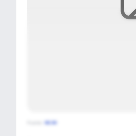
Fuente
:
NEJM