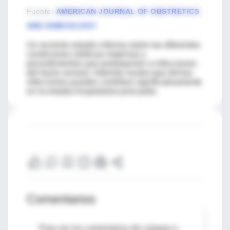
Fuente
:
AMERICAN JOURNAL OF OBSTRETICS
AND GINECOLOGY
Un reciente estudio informa sobre las diferentes
condiciones médicas maternas y
procedimientos que predisponen a infecciones
del tracto urinario. Además mustra que dichas
infecciones pueden contribuir significativamente
en la estadia hospitalaria post parto.
Comentarios
Para ver los comentarios de colegas o