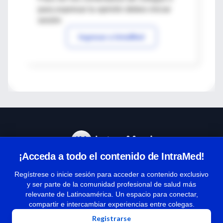
para expresar tu opinión debes iniciar
sesión
Ingresar a IntraMed
¡Acceda a todo el contenido de IntraMed!
Centro de Ayuda
Regístrese o inicie sesión para acceder a contenido exclusivo
y ser parte de la comunidad profesional de salud más
relevante de Latinoamérica. Un espacio para conectar,
Términos y condiciones
compartir e intercambiar experiencias entre colegas.
| Políticas de privacidad
Registrarse
| Todos los derechos reservados | Copyright 1997-2026