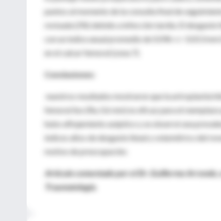
puntos al momento de la consulta final de seguimien
revisada (2%) debido a infección tardía. El desgaste 
con un índice anual promedio de 0.096 +/- 0.013 mm3
en el calcar femoral (zona 7).
Conclusiones:
nuestros resultados mostraron que la artroplastía 
femoral liso (Ra, 0.6 mm) es eficaz para el reemplazo
hubo aflojamiento aséptico y se observó una prevalenc
índices altos de desgaste lineal y volumétrico del re
motivo de preocupación.
Artículo comentado por el Dr. Guillermo Arrondo, 
Traumatología.