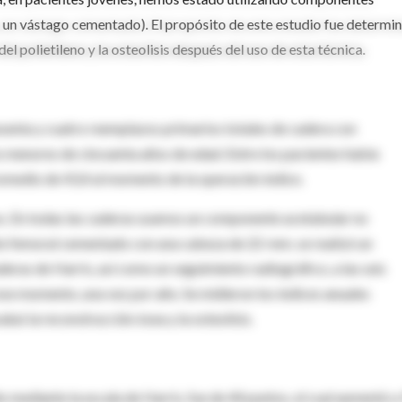
un vástago cementado). El propósito de este estudio fue determin
el polietileno y la osteolisis después del uso de esta técnica.
senta y cuatro reemplazos primarios totales de cadera con
 menores de cincuenta años de edad. Entre los pacientes había
omedio de 43,4 al momento de la operación índice.
os. En todas las caderas usamos un componente acetabular no
nte femoral cementado con una cabeza de 22-mm. se realizó un
deras de Harris, así como un seguimiento radiográfico, a las seis
e ese momento, una vez por año. Se midieron los índices anuales
aluó la reconstrucción ósea y la osteolisis.
 mediante la escala de Harris, fue de 44 puntos, el cual aumentó a