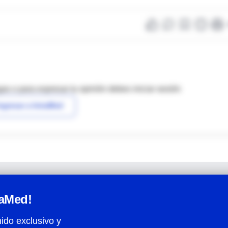
as o para expresar tu opinión debes iniciar sesión
ngresar a IntraMed
raMed!
ido exclusivo y