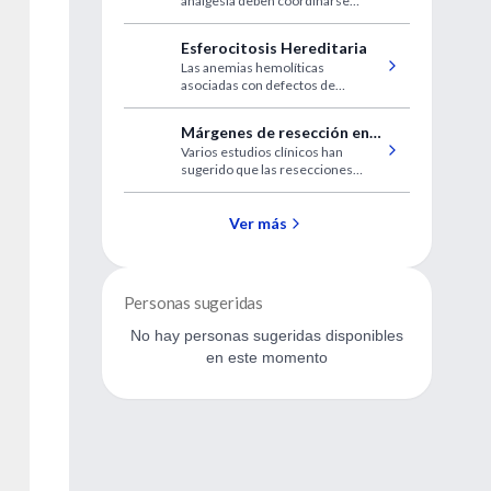
analgesia deben coordinarse
entre el obstetra, el anestesiólogo,
la paciente, y el personal de apoyo.
Esferocitosis Hereditaria
Las anemias hemolíticas
asociadas con defectos de
membrana eritrocítica pueden ser
de dos tipos: hereditarias y
Márgenes de resección en
adquiridas.
Varios estudios clínicos han
el tratamiento del
sugerido que las resecciones
melanoma cutáneo
locales amplias son innecesarias.
primario
Ver más
Personas sugeridas
No hay personas sugeridas disponibles
en este momento