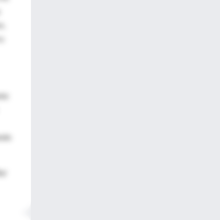
m,
ro
nte
endo
 y