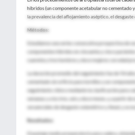
híbridos (un componente acetabular no cementado y 
la prevalencia del aflojamiento aséptico, el desgaste d
Métodos:
Estudiamos una series consecutiva prospectiva de se
componentes híbridos en cincuenta y cinco pacientes
cuarenta y tres hombres y doce mujeres con edad pr
La duración promedio del seguimiento fue de 9,4 añ
cementado sin orificio para tornillos y un compone
seguimiento clínico mediante la clasificación para ca
semanas y a los tres, seis y doce meses, y, a partir d
secuenciales de desgaste volumétrico y lineal, y se ev
Resultados:
El puntaje medio preoperatorio para cadera, obtenido