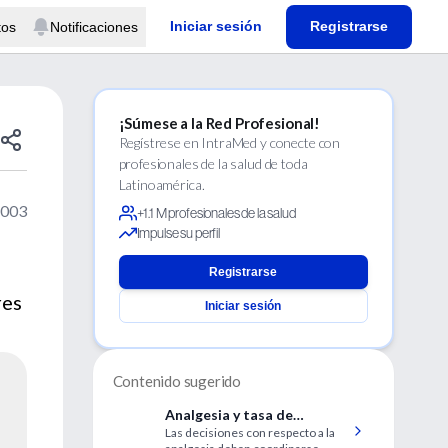
Iniciar sesión
Registrarse
tos
Notificaciones
¡Súmese a la Red Profesional!
Regístrese en IntraMed y conecte con
profesionales de la salud de toda
Latinoamérica.
2003
+1.1 M profesionales de la salud
Impulse su perfil
Registrarse
res
Iniciar sesión
Contenido sugerido
Analgesia y tasa de
Las decisiones con respecto a la
cesáreas