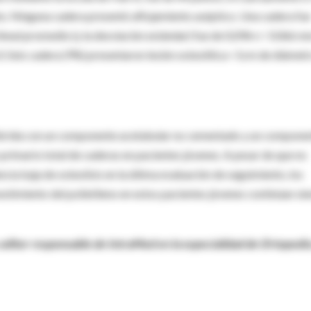
to. Ninguna cadera presentó aflojamiento aséptico. Una cadera fue
lineal promedio (y la desviación estándar) fue de 0,096+/- 0.066 m
. Seis cadera (9%) presentaron lesión osteolítica <1cm de diámet
híbrida con un componente acetabular no cementado y un compone
 primario total de caderas en pacientes jóvenes. A pesar de que no
ia baja de osteolisis en la última evaluación de seguimiento, los
vestimiento del polietileno en estos pacientes jóvenes continúan si
editor responsable de IntraMed en la especialidad de Ortopedia