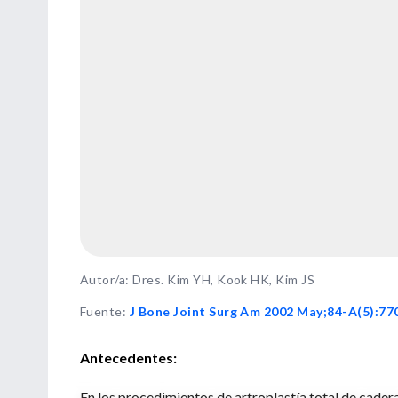
Autor/a: Dres. Kim YH, Kook HK, Kim JS
Fuente
:
J Bone Joint Surg Am 2002 May;84-A(5):77
Antecedentes:
En los procedimientos de artroplastía total de cade