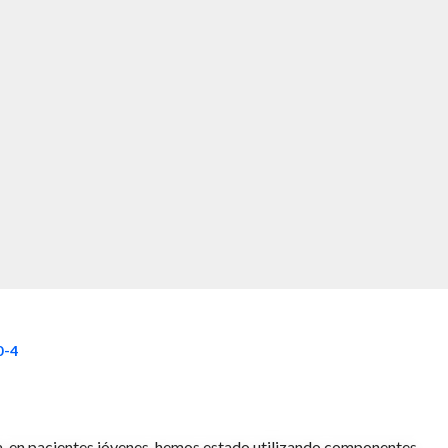
0-4
ra, en pacientes jóvenes, hemos estado utilizando componentes