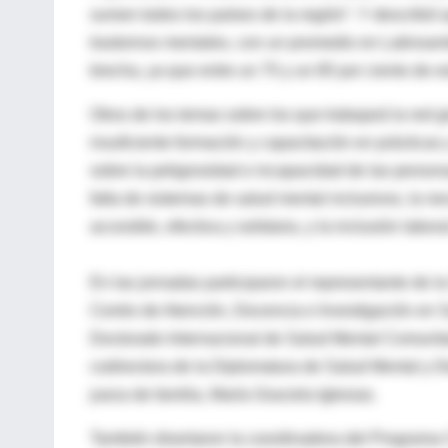
sumen todos los países de la región”. Y describió q
trastornos mentales, con un promedio en Latinoamé
brecha, ya que entre un 75 y un 85 por ciento de 
Otros de los temas sobre los que trabajará la red g
insuficiente formación y capacitación en práctica
sobre la peligrosidad e incapacidad de las perso
falta de sistemas de salud mental inclusivos, la ne
accesible, efectiva y solidaria, y la inclusión labo
En las jornadas participaron el representante de l
Centro de Atención, Docencia e Investigación en Sa
Doctorado Internacional de Salud Mental Comunita
codirectora de la Diplomatura de Salud Mental y 
jueza de familia, María Graciela Iglesias.
También disertaron la coordinadora del Programa 