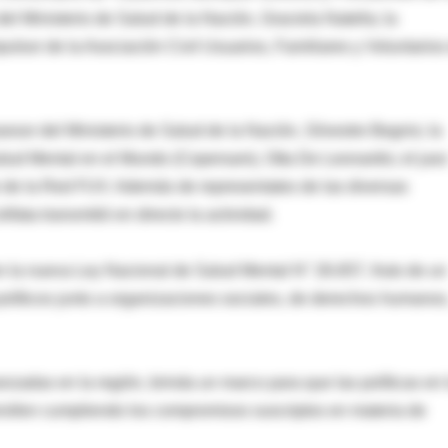
l Ministerio de Salud de la Nación, Graciela Natella; la
pulsor de la Asociación Civil Usuarios, Familiares y Voluntarios
esor del Ministerio de Salud de la Nación, Silvestre Begnis; la
alud Mental en el Mundo (Copersam), Otta De Leonardis; el jue
e de la Red FUV. Además de representates de las diversas
ifata transmitió en directo la actividad.
n la nueva Ley Nacional de Salud Mental N° 26.657, fruto de un
 políticos junto a organizaciones sociales, de derechos humanos
adas en la región, brinda un marco para que las políticas en 
sarrollen cumpliendo los compromisos suscriptos en materia de