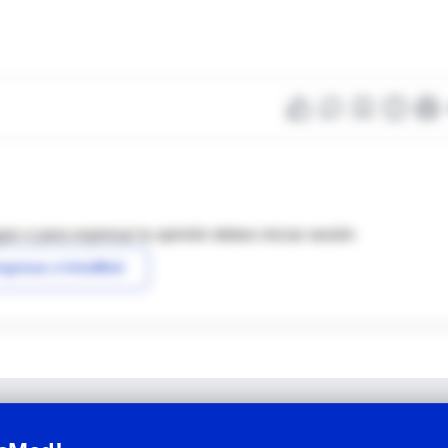
as o para expresar tu opinión debes iniciar sesión
ngresar a IntraMed