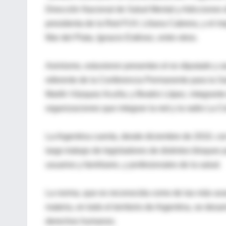
Dirección Nacional de Salud Mental y Adicciones de
presidenta de la Red FUV, Liliana Cabrera, y el im
Mar del Plata, Ignacio Estévez, entre otros.
Asimismo, estuvieron presentes el ex diputado y as
referente de la Conferencia Permanente para la S
Martín Vázquez Acuña; y Beatriz López, integrant
organizaciones que integran la red y la radio La Col
La Argentina cuenta, desde diciembre de 2010, co
largo trabajo de legisladores de distintos bloques
usuarios y familiares, y profesionales de la salud.
La norma, que es reconocida como de las más avanz
materia, en todo el territorio de Argentina, se de
derechos humanos.