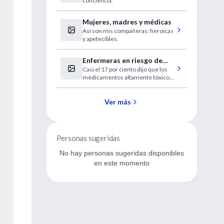
conciencia.
Mujeres, madres y médicas
Así son mis compañeras: heroicas
y apetecibles.
Enfermeras en riesgo de
Casi el 17 por ciento dijo que los
exposición accidental a
medicamentos altamente tóxicos
quimioterápicos
habían entrado en contacto con su
piel u ojos.
Ver más
Personas sugeridas
No hay personas sugeridas disponibles
en este momento