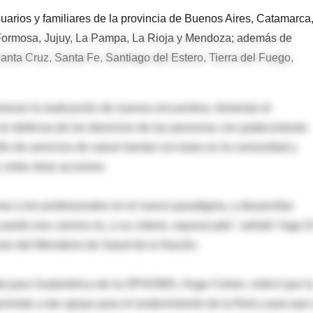
uarios y familiares de la provincia de Buenos Aires, Catamarca
 Formosa, Jujuy, La Pampa, La Rioja y Mendoza; además de
nta Cruz, Santa Fe, Santiago del Estero, Tierra del Fuego,
mover la realización de nuevos encuentros, fomentar el
s en defensa de los derechos de las personas con padecimiento
rollo de servicios de salud mental con base en la comunidad y
 entre otras acciones.
ar a los profesionales en el nuevo paradigma, a desarrollar
ando ese camino es, a su criterio, equivocado”, señaló Yago D
nes del Ministerio de Salud de la Nación.
ntal para Sudamérica de la OPS/OMS, Hugo Cohen, indicó que l
omete a dar apoyo para el sostenimiento de la Red y para que