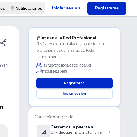
Iniciar sesión
Registrarse
tos
Notificaciones
¡Súmese a la Red Profesional!
Regístrese en IntraMed y conecte con
profesionales de la salud de toda
Latinoamérica.
2011
+1.1 M profesionales de la salud
Impulse su perfil
Registrarse
Iniciar sesión
en
Contenido sugerido
Cerremos la puerta al
Un video que invita a la toma de
Chagas