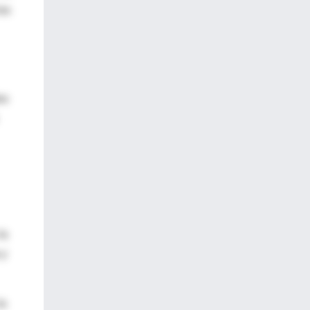
los
os
la
 y
la