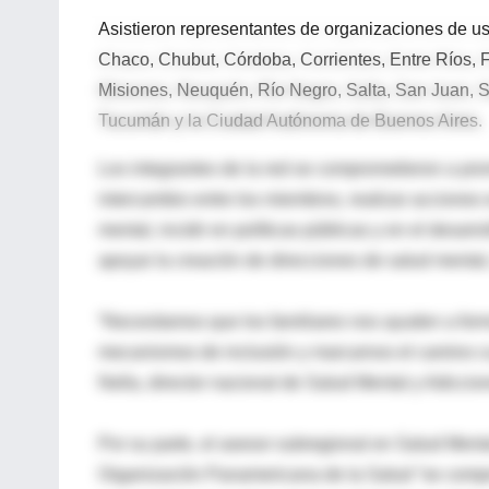
Asistieron representantes de organizaciones de us
Chaco, Chubut, Córdoba, Corrientes, Entre Ríos,
Misiones, Neuquén, Río Negro, Salta, San Juan, Sa
Tucumán y la Ciudad Autónoma de Buenos Aires.
Los integrantes de la red se comprometieron a pro
intercambio entre los miembros, realizar accione
mental, incidir en políticas públicas y en el desar
apoyar la creación de direcciones de salud mental,
“Necesitamos que los familiares nos ayuden a form
mecanismos de inclusión y marcarnos el camino cu
Nella, director nacional de Salud Mental y Adiccio
Por su parte, el asesor subregional en Salud Me
Organización Panamericana de la Salud “se compr