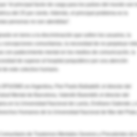
ue “el principal factor de carga para los países del mundo son 
rica del 25 por ciento. Además, el principal problema es la
estas personas no son atendidas”.
irarán en torno a la discriminación que sufren los usuarios, la
s y concepciones comunitarias, la necesidad de no perpetuar mit
nas con padecimiento mental en los medios de comunicación, la
cesidad de superar al hospital psiquiátrico por una atención
ral de este colectivo humano.
a OPS/OMS en Argentina, Pier Paolo Balladelli; el director del
lud Mental de Barcelona, Valentín Barenblit; el director del
ria en la Universidad Nacional de Lanús, Emiliano Galende; y 
Derechos Humanos de la Universidad Nacional de Mar del Plata
Comunitario de Trastornos Mentales Severos y Prevalentes de 