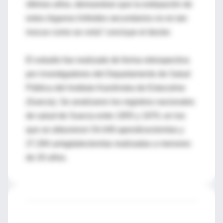
últimos años, demuestran que la extirpación de
estos órganos linfoides secundarios no es tan
inocuo como se creía” concluye el doctor.
El estudio fue realizado de forma retrospectiva
por investigadores del Departamento de Salud
Pública del Instituto Karolinska de Estocolmo
(Suecia). Se analizaron los registros nacionales
de salud de Suecia entre 1955 y 1970, en los
que se obtuvieron 54.449 apendicectomías y
27.284 amigdalectomías realizadas a menores
de 20 años.