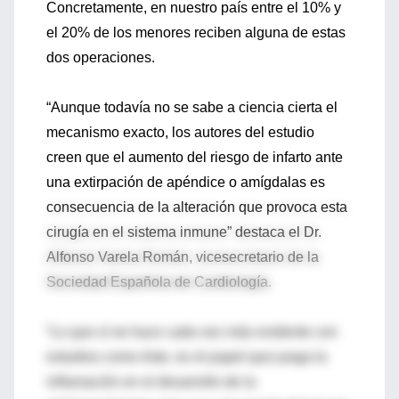
Concretamente, en nuestro país entre el 10% y
el 20% de los menores reciben alguna de estas
dos operaciones.
“Aunque todavía no se sabe a ciencia cierta el
mecanismo exacto, los autores del estudio
creen que el aumento del riesgo de infarto ante
una extirpación de apéndice o amígdalas es
consecuencia de la alteración que provoca esta
cirugía en el sistema inmune” destaca el Dr.
Alfonso Varela Román, vicesecretario de la
Sociedad Española de Cardiología.
“Lo que sí se hace cada vez más evidente con
estudios como éste, es el papel que juega la
inflamación en el desarrollo de la