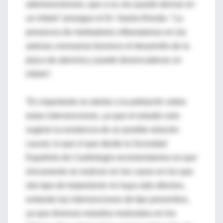
arterioesclerosis, que a su vez puede derivar en
un infarto” prosigue el Dr. Varela Román. “La
presencia de mediadores inflamatorios en las
arterias coronarias favorece el desarrollo de la
placa de ateroma y puede desencadenar un
infarto”.
“Es importante no alertar a la población sobre
estas intervenciones, ya que el estudio solo
sugiere la existencia de un posible relación
causal, lo que sí que desde la Sociedad
Española de Cardiología recomendamos es que
únicamente se realicen en los casos en los que
otro tipo de tratamiento no haya sido efectivo,
evitando las intervenciones de tipo preventivo,
ya que diversos estudios realizados en los