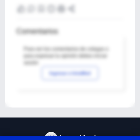
Comentarios
Para ver los comentarios de colegas o
para expresar tu opinión debes iniciar
sesión
Ingresar a IntraMed