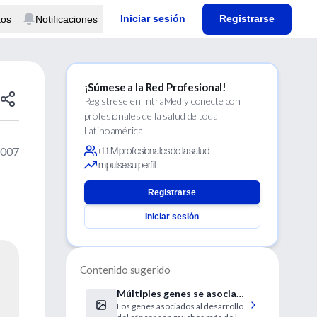
Iniciar sesión
Registrarse
tos
Notificaciones
¡Súmese a la Red Profesional!
Regístrese en IntraMed y conecte con
profesionales de la salud de toda
Latinoamérica.
2007
+1.1 M profesionales de la salud
Impulse su perfil
Registrarse
Iniciar sesión
Contenido sugerido
Múltiples genes se asocian
Los genes asociados al desarrollo
al cáncer