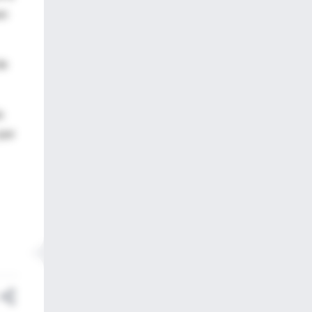
an
de
s
por