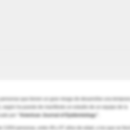
a personas que tienen un gran riesgo de desarrollar una tempra
según ha puesto de manifiesto un estudio de un equipo de la
icado por
“American Journal of Epidemiology”.
e 3.654 personas, entre 49 y 97 años de edad, a los que se llev