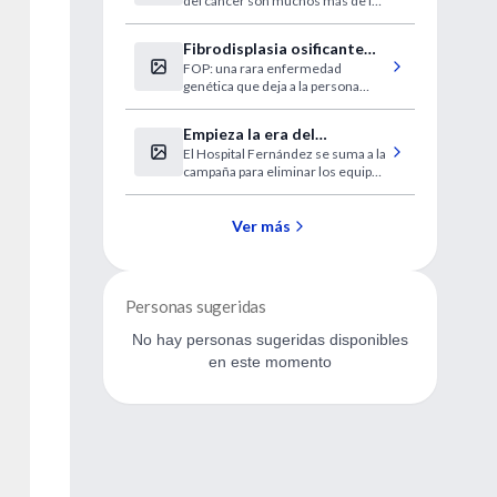
del cáncer son muchos más de lo
que se pensaba.
Fibrodisplasia osificante
FOP: una rara enfermedad
progresiva
genética que deja a la persona
atrapada en su propia "prisión
ósea".
Empieza la era del
El Hospital Fernández se suma a la
termómetro digital
campaña para eliminar los equipos
con mercurio, altamente
contaminantes del medio
ambiente.
Ver más
Personas sugeridas
No hay personas sugeridas disponibles
en este momento