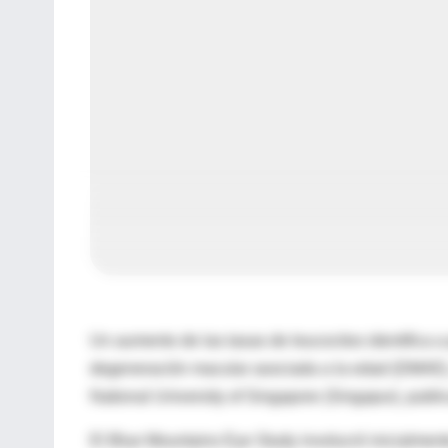
Un aumento de las tasas de leucocitos identifica 
degeneración macular asociada a la edad (DMAE), 
National University of Singapore (Singapur), publ
El Blue Mountains Eye Study involucró inicialment