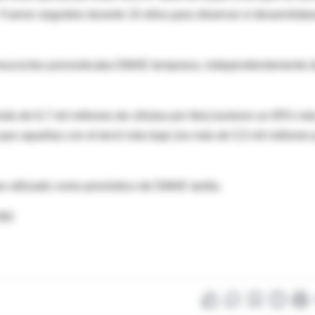
o. Fueron seguidos durante 10 años para observar si desarrollab
 leucocitos pronosticaba DMAE temprana, independientemente 
más de 6,7 mil millones de células por litro) tuvieron un 85% má
e aquellas con el tercil más bajo (no más de 5,5 mil millones 
ue utilizado como pronóstico de DMAE tardía.
382