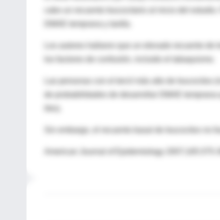
cabo un recuento leucocitario al inicio del estudi
DMAE temprana y tardía.
Los autores hallaron que un elevado recuento de
los factores de confusión, incluido el tabaquismo.
Las personas con el tercil más alto de leucocitos (
de probabilidades de desarrollar DMAE temprana qu
litro).
Sin embargo, el recuento basal de leucocitos no f
American Journal of Epidemiology 2007;165:375-