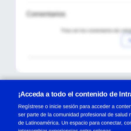
Comentarios
Para ver los comentarios de coleg
I
¡Acceda a todo el contenido de Int
Regístrese o inicie sesión para acceder a conten
ser parte de la comunidad profesional de salud 
Centro de Ayuda
de Latinoamérica. Un espacio para conectar, co
Términos y condiciones
| Políticas de privacidad
| Todos