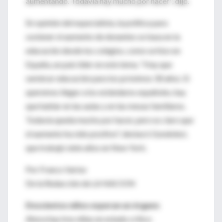
aumentando. Todavía hay mucho por hacer", dijo.
En opinión del especialista, la política para
sostener el aumento de donantes se basa en la
educación desde los colegios, como se hizo en
España, un país líder en este tema. "Hay que
sembrar educación para los próximos 30 años. Si
queremos llegar a los estándares españoles, hay
que hablar en las aulas y en las mesas familiares.
Todavía queda mucho por hacer, pero es claro que
el aumento ha sido positivo", destacó Gondolesi,
que trabajó siete años en New York.
Por Franco Varise
De la Redacción de LA NACION
Doscientos niños esperan un órgano
Ahora hay tres niñas en estado crítico