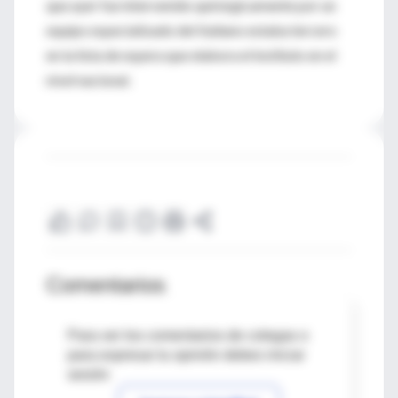
que ayer fue intervenido quirúrgicamente por un
equipo especializado del Italiano estaba tercero
en la lista de espera que elabora el instituto en el
nivel nacional.
Comentarios
Para ver los comentarios de colegas o
para expresar tu opinión debes iniciar
sesión