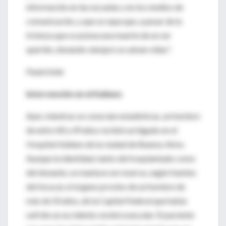
información en las escuelas y en los medios de
comunicación, y que se sepa que, a pesar de la
tristeza que ocasiona una muerte de un ser
querido, donando siempre se salvan vidas".
Paula Soler
Intervención en el Italiano
Ayer, mientras se conocían estadísticas, un hombre
de entre 40 y 49 años recibió un hígado en el
Hospital Italiano de la ciudad de Buenos Aires.
Aunque la identidad, tanto del trasplantado como
del donante, se mantuvo en reserva, según fuentes
del Incucai, el órgano provino de un hombre de
más de 50 años, de la Capital Federal que había
sufrido un accidente cerebrovascular. El paciente