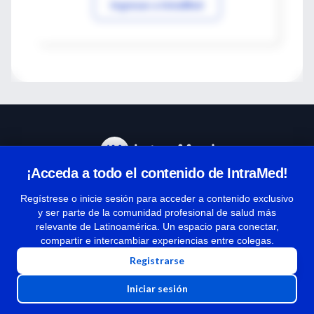
Ingresar a IntraMed
¡Acceda a todo el contenido de IntraMed!
Centro de Ayuda
Regístrese o inicie sesión para acceder a contenido exclusivo
y ser parte de la comunidad profesional de salud más
relevante de Latinoamérica. Un espacio para conectar,
Términos y condiciones
compartir e intercambiar experiencias entre colegas.
| Políticas de privacidad
Registrarse
| Todos los derechos reservados | Copyright 1997-2026
Iniciar sesión