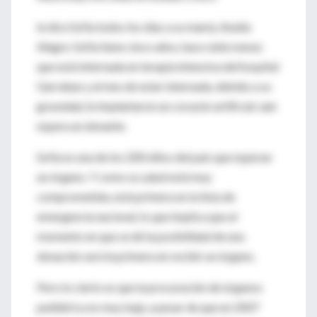
le dice Sofía todos los días a su mamá, Analía
Alegre. Sofía tiene cinco años, hace siete meses
que está internada en terapia intensiva del hospital
Garrahan y al mes de estar internada, debido a su
gravedad, le implantaron un corazón artificial: aún
espera un donante.
Sofía es una de los 200 niños del país que esperan
un órgano. Y como su salud está muy
comprometida, está primera en la lista de
emergencia nacional, lo que implica que al
momento en que se dé la posibilidad de una
donación será la primera en recibir un órgano.
Pero lo cierto es que la procuración de órganos
pediátrica es muy baja, a pesar de que en 2007