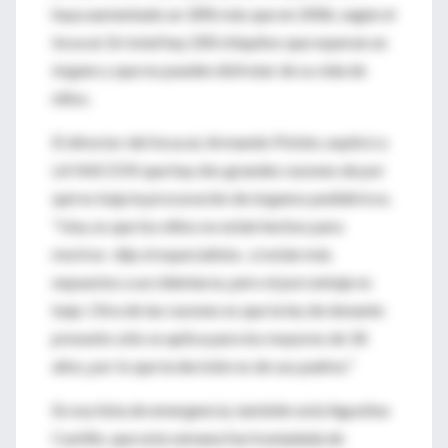
haya aumentado un 18% más que en 2006, según el
Incucai. En total hay 200 chiquitos que esperan un
órgano y que no pueden disfrutar de su vida de
niños.
El director del Incucai, Armando Pichón, explicó a
LA NACION que hay dos grandes razones de por
qué es baja la procuración de órganos pediátricos.
"Una, es que los niños no están hechos para
morirse -dijo el especialista-, sí están más
expuestos a accidentarse, pero el porcentaje es
bajo. Otra de las razones es que la ley de donante
presunto sólo se aplica para los mayores de 18
años, por lo que la decisión es de sus padres."
En esa lista de emergencia, también está Agustina
Castillo, que esta semana fue trasladada de