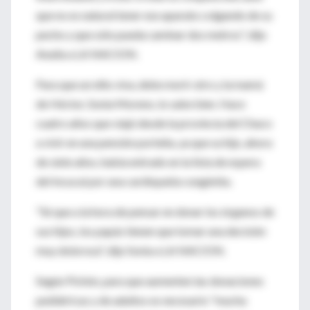
que no es natural tener ese aparato colgando de su
pecho y que sólo pueda caminar dos metros", dijo
Analía a LA NACION.
Para que un niño viva, debe morir otro y la mamá
de Héctor, Sonia Moreno, lo sabe bien. Hace
cuatro años que viajó desde la provincia del Chaco
a vivir en una pensión porteña, ya que su hijo, ahora
de siete años, había entrado en la lista de espera
del Incucai por una cardiopatía congénita.
"Sé que a la hora de pensar en donar los órganos de
sus hijos, los papás tienen que tomar una decisión
muy dolorosa", dijo Sonia a LA NACION.
Según Pichón, para que aumenten las donaciones
pediátricas y de adultos es necesario "mucha