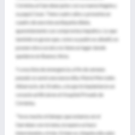
Córdoba al Garrahan junto con su mamá Angela y
su papá Cesar. Tiene cuatro años y presenta un
cuadro de una miocardiopatía dilata,
aparentemente con compromiso hepático. Lo que
también es grave que, como su padre es albañil, no
poseen obra social y no tiene un lugar donde
quedarse en Buenos Aires.
Y a esa lista de emergencia, el fin de semana
pasado se sumó una nueva niña, María Mercedes
Albarracín, de 14 años, a la que le implantaron un
corazón artificial en el Hospital Privado de
Córdoba.
"Ya es mucho el tiempo que estamos en el
Garrahan con mi nena, la espera se hace
interminable y triste. Si bien es chiquita ella sabe