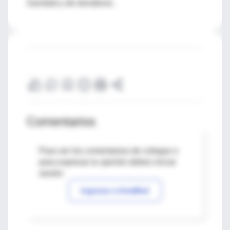
Sanidad y de donativos.
Comentarios
Para ver los comentarios de colegas o
para expresar tu opinión debes iniciar
sesión
Ingresar a IntraMed