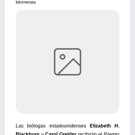
telomerasa
Las biólogas estadounidenses
Elizabeth H.
Blackburn
y
Carol Greider
recibirán el Premio