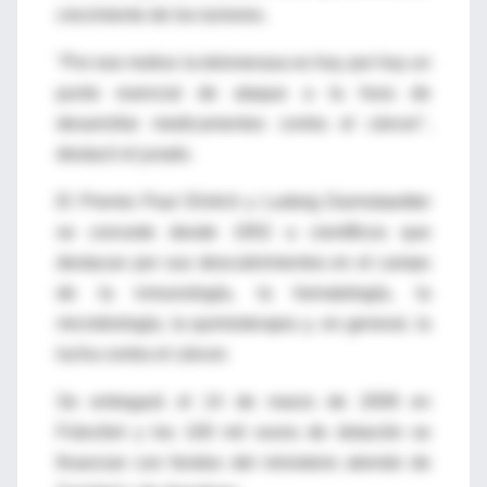
crecimiento de los tumores.
"Por ese motivo la telomerasa es hoy por hoy un
punto esencial de ataque a la hora de
desarrollar medicamentos contra el cáncer",
destacó el jurado.
El Premio Paul Ehrlich y Ludwig Darmstaedter
se concede desde 1952 a científicos que
destacan por sus descubrimientos en el campo
de la inmunología, la hematología, la
microbiología, la quimioterapia y, en general, la
lucha contra el cáncer.
Se entregará el 14 de marzo de 2009 en
Fráncfort y los 100 mil euros de dotación se
financian con fondos del ministerio alemán de