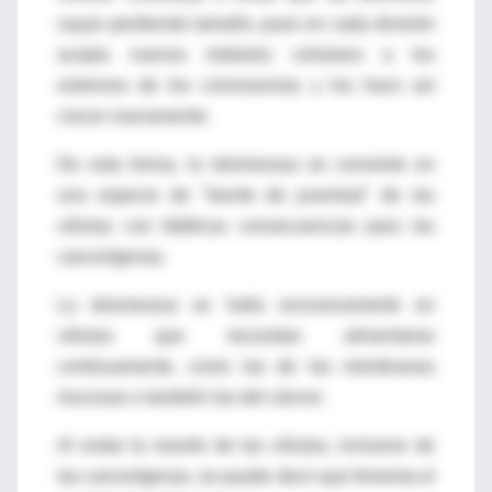
vayan perdiendo tamaño, pues en cada división
acopla nuevos módulos celulares a los
extremos de los cromosomas y los hace así
crecer nuevamente.
De esta forma, la telomerasa se convierte en
una especie de "fuente de juventud" de las
células con fatídicas consecuencias para las
cancerígenas.
La telomerasa se halla exclusivamente en
células que necesitan alimentarse
continuamente, como las de las membranas
mucosas o también las del cáncer.
Al evitar la muerte de las células, inclusive de
las cancerígenas, se puede decir que fomenta el