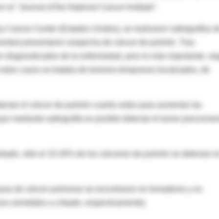
n el "Journal of the National Cancer Institute".
y Cancer Center (Estados Unidos), se realizaron radiografías d
ientes) presentaron sospecha de cáncer de pulmón. Tras
on diagnosticados de la enfermedad, pero lo más importante, s
estos casos se trataba de tumores tempranos localizados, de
tectar el cáncer de pulmón cuanto antes para aumentar las
que mediante radiografía es posible detectar el tumor precozme
ibado, sólo el 15-20% de los cánceres de pulmón se detectan e
tasas de cáncer pulmonar se encontraron en fumadores y ex
uos sometidos a cribado, respectivamente).