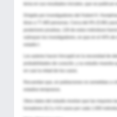
tema en sus resultados iniciales, que se publican e
Dirigido por investigadores del Hubert H. Humphre
tórax a 77.465 personas. Cerca del 9% (5.991 pac
posteriores pruebas, 126 de estos individuos fuer
subrayan los investigadores, es que en el 44% de 
estadio I.
Los autores hacen hincapié en la necesidad de de
probabilidades de curación, y su estudio muestra 
en casi la mitad de los casos.
Recuerdan que, en poblaciones no sometidas a cr
estadios tempranos.
Otros datos del estudio revelan que las mayores 
fumadores (6,3 y 4,9 casos por cada 1.000 individ