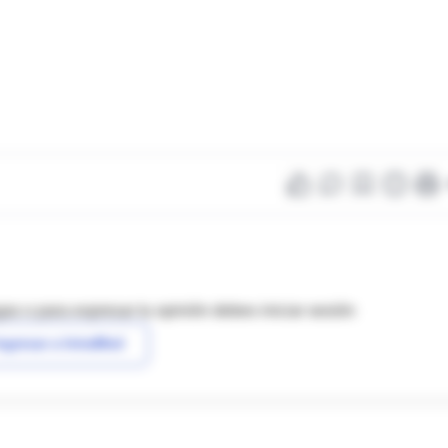
as o para expresar tu opinión debes iniciar sesión
ngresar a IntraMed