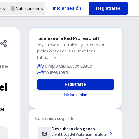
Iniciar sesión
Registrarse
tos
Notificaciones
¡Súmese a la Red Profesional!
Regístrese en IntraMed y conecte con
profesionales de la salud de toda
Latinoamérica.
2006
+1.1 M profesionales de la salud
Impulse su perfil
el
Registrarse
Iniciar sesión
se
Contenido sugerido
Descubren dos genes
Científicos del Waksman Institute
necesarios para el proceso