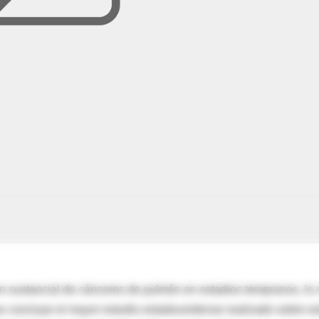
o sustancial de cánceres de pulmón en estadios tempranos, lo 
ue concluye el mayor estudio estadounidense realizado sobre es