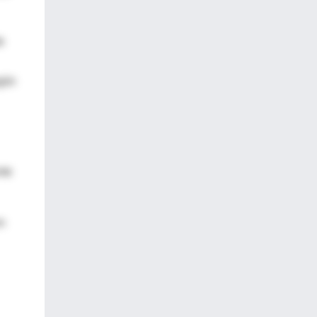
e
egún
nte
n