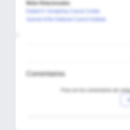
Webs Relacionadas
Hubert H. Humphrey Cancer Center
Journal of the National Cancer Institute
Comentarios
Para ver los comentarios de coleg
I