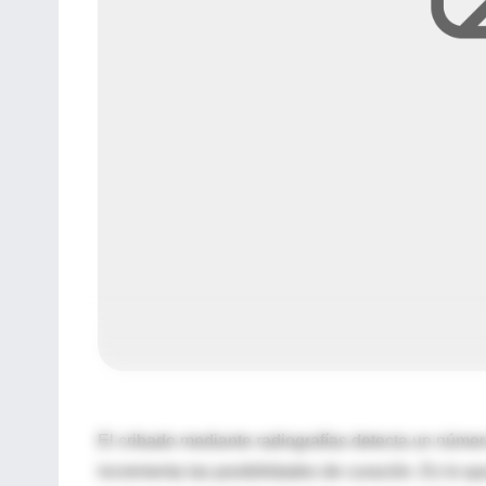
El cribado mediante radiografías detecta un númer
incrementa las posibilidades de curación. Es lo q