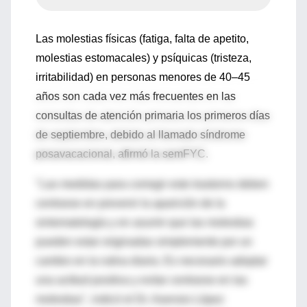
Las molestias físicas (fatiga, falta de apetito,
molestias estomacales) y psíquicas (tristeza,
irritabilidad) en personas menores de 40–45
años son cada vez más frecuentes en las
consultas de atención primaria los primeros días
de septiembre, debido al llamado síndrome
posavacacional, afirmó la semFYC.
"Las medidas para corregir este trastorno deben
centrarse en prevenir la aparición de la
sintomatología y en asumir que las molestias
pueden estar originadas simplemente por un
cambio en la rutina diaria. Es necesario adoptar
una actitud positiva y evitar centrarse en las
molestias", indicó el Dr. Asensio López