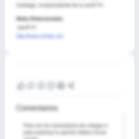
Santiago, vicepresidente de la semFYC.
Webs Relacionadas
semFYC
http://www.semfyc.es/
Comentarios
Para ver los comentarios de colegas o
para expresar tu opinión debes iniciar