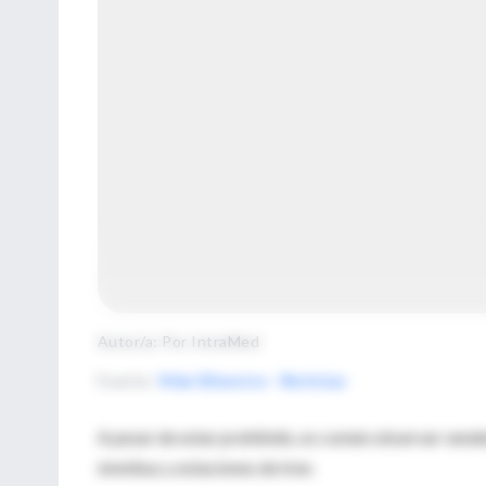
Autor/a: Por IntraMed
Fuente
:
Vida Silvestre - Noticias
A pesar de estar prohibido, es común observar vende
ómnibus y estaciones de tren.