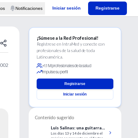
Iniciar sesión
Registrarse
tos
Notificaciones
¡Súmese a la Red Profesional!
Regístrese en IntraMed y conecte con
profesionales de la salud de toda
Latinoamérica.
2002
+1.1 M profesionales de la salud
Impulse su perfil
Registrarse
Iniciar sesión
Contenido sugerido
Luis Salinas: una guitarra
Los días 13 y 14 de diciembre el
mayor