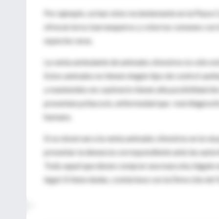
Por ejemplo, se han visto recientemente en la Plaza
ofrecen loros barranqueros y cotorras comunes con l
especies raras.
La venta ambulante de animales silvestres no sólo est
Estos animales no tienen ningún tipo de control sani
y mantenidos en cautiverio tienen alta posibilidad 
presentan psitacosis, enfermedad que -mal diagnostic
humano.
Si se observan a la venta animales silvestres en la v
presentar la denuncia correspondiente ante las aut
Todo aquel que desee comprar una mascota, hágalo en
legal. Si tiene dudas, contáctese con la Dirección de 