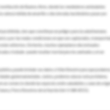
 Constitución de Buenos Aires, donde los vendedores ambulantes
a cabeza teñida de amarillo o decolorada, haciéndolos pasar por
á prohibida, sino que constituye un peligro para la salud humana.
tario y por las malas condiciones en que son capturados, transport
de estar enfermos. De hecho, muchos ejemplares decomisados
ada o tratada- puede resultar mortal para los animales y el ser
ía pública, puede brindar sus datos a Vida Silvestre para que podamo
oridades gubernamentales. Juntos, podemos atacar este problema.
 un comercio donde las especies estén saludables y sean de orig
Fauna y Flora Silvestres de la Nación (tel: 4 348-8551).