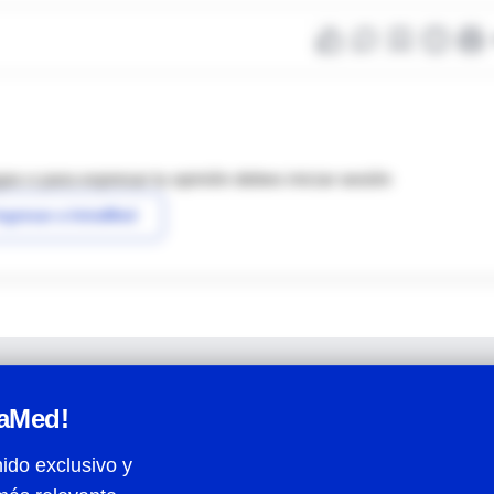
as o para expresar tu opinión debes iniciar sesión
ngresar a IntraMed
raMed!
ido exclusivo y