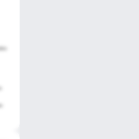
ados
s
en