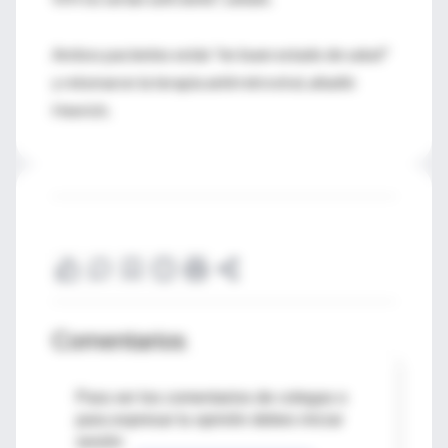
Ambos pacientes están "en buen estado de salud"
y retomaron la terapia antirretroviral, añadió
Henrich.
Comentarios
Para ver los comentarios de colegas o
para expresar tu opinión debes iniciar
sesión