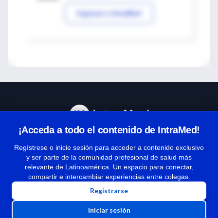
Ingresar a IntraMed
¡Acceda a todo el contenido de IntraMed!
Centro de Ayuda
Regístrese o inicie sesión para acceder a contenido exclusivo
y ser parte de la comunidad profesional de salud más
relevante de Latinoamérica. Un espacio para conectar,
Términos y condiciones
compartir e intercambiar experiencias entre colegas.
| Políticas de privacidad
Registrarse
| Todos los derechos reservados | Copyright 1997-2026
Iniciar sesión