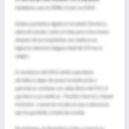
medulares, uno en 2008 y el otro en 2010.
Ambos pacientes siguieron tomando fármacos
antirretrovirales contra el sida, pero ocho meses
después de los trasplantes, los médicos no
lograron detectar ninguna señal de VIH en su
sangre.
A comienzos del 2013, ambos pacientes
decidieron dejar de tomar la medicación y
parecieron continuar sus vidas libres del VIH, lo
que llevó a sus médicos -Timothy Henrich y Daniel
Kuritzkes- a anunciar en julio en una conferencia
que los pacientes se habrían curado.
Sin embargo, en diciembre se dio a conocer la