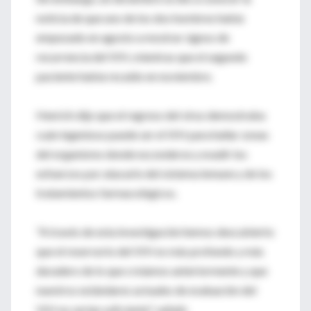
noticia de que uno de los dos hombres había
empezado en agosto a mostrar signos de
recurrencia del VIH, mientras que el segundo
paciente había recaído en noviembre.
Henrich dijo que el regreso del virus demostraba
cuán ingenioso puede ser el VIH para hallar zonas
del organismo donde esconderse y evadir los
esfuerzos por atacarlo del sistema inmune y de los
tratamientos farmacológicos.
"A través de esta investigación hemos descubierto
que el reservorio del VIH es más profundo y más
duradero de lo que creíamos anteriormente y que
nuestros estándares actuales de evaluación del
VIH no serían suficiente", señaló.