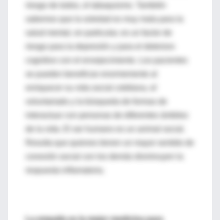
riesgo de todos, el tabaquismo. También
sabemos que la soledad es muy mala para la
salud mental, en particular, es un factor de
riesgo para la depresión y para el deterioro
cognitivo con el envejecimiento. Los pacientes
se pueden beneficiar enormemente al
enriquecer su vida social cotidiana, el
voluntariado y la búsqueda de formas de
interactuar con personas de diferentes ámbitos
de la vida. El ser humano es un animal social.
Resulta que quienes tienen un mayor sentido de
conexión social con los demás disminuyen la
respuesta inflamatoria.
La empatía es la mejor medicina para