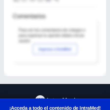
Comentarios
Para ver los comentarios de colegas o
para expresar tu opinión debes iniciar
sesión
Ingresar a IntraMed
¡Acceda a todo el contenido de IntraMed!