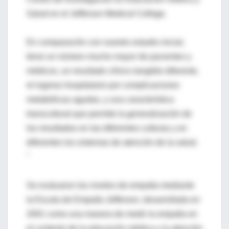
Salud en el Jefferson Medical College.
En comparación con nuestro estudio inicial,
tiene un número mucho mayor de pacientes y
médicos, un resultado clínico tangible diferente,
el ingreso hospitalario por complicaciones
metabólicas agudas, y una característica
transcultural que permite la generalización de
los resultados en las diferentes culturas y en
diferentes los sistemas de atención de la salud.
"
Se evaluaron los niveles de empatía mediante
la Escala de Empatía Jefferson, desarrollada en
2001 como una manera de medir la empatía en
el contexto de la educación médica y la atención