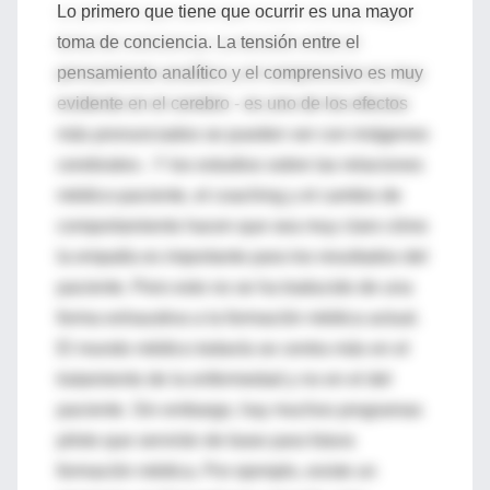
Lo primero que tiene que ocurrir es una mayor
toma de conciencia. La tensión entre el
pensamiento analítico y el comprensivo es muy
evidente en el cerebro - es uno de los efectos
más pronunciados se pueden ver con imágenes
cerebrales-. Y los estudios sobre las relaciones
médico-paciente, el coaching y el cambio de
comportamiento hacen que sea muy claro cómo
la empatía es importante para los resultados del
paciente. Pero esto no se ha traducido de una
forma exhaustiva a la formación médica actual.
El mundo médico todavía se centra más en el
tratamiento de la enfermedad y no en el del
paciente. Sin embargo, hay muchos programas
piloto que servirán de base para futura
formación médica. Por ejemplo, existe un