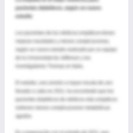
pacientes diabéticos, según un nuevo
estudio
Los pacientes de los médicos empáticos tienen
mejores resultados y menos complicaciones,
según un nuevo estudio realizado por un equipo
de la Universidad de Jefferson y los
investigadores Thomas en Italia.
El estudio, una versión a mayor escala de uno
llevado a cabo en 2011, ha encontrado que los
pacientes diabéticos de médicos más empáticos
sufrieron menos complicaciones metabólicas
agudas.
En comparación con el estudio de 2011, que