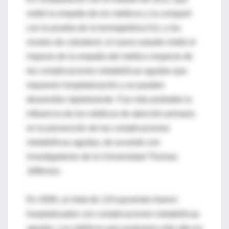
midió la empatía de los médicos y la comparó
con la prueba de la hemoglobina A1c y los
niveles de colesterol, el nuevo estudio midió el
impacto de la empatía del médico respecto de
las complicaciones metabólicas agudas que
requieren hospitalización y se pueden
desarrollar rápidamente. Fue más probable la
influencia de los médicos de atención primaria
en la prevención de las complicaciones
metabólicas agudas, de acuerdo con
investigadores de la Universidad Thomas
Jefferson.
En 2009, un total de 123 pacientes fueron
hospitalizados con complicaciones metabólicas
agudas. Los médicos que puntuaron más alto en