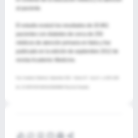
al paciente.
El estudio evaluó los resultados de 20.961
pacientes con diabetes de cerca de 250
médicos de atención primaria en Italia y fue
publicado en la edición de septiembre 2012 de
revista Academic Medicine.
Cita: Academic Medicine: September 2012 - Volume 87 - Issue 9 - p 1243–1249
doi: 10.1097/ACM.0b013e3182628fbf Physician Empathy