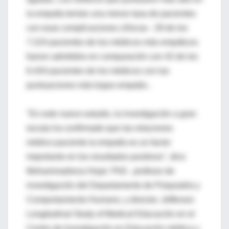
la empatía tenían una menor tasa de pacientes
con esas complicaciones clínicas - 29 de los
7.224 pacientes de los médicos más empáticos
fueron admitidos en comparación con 42 de los
6.434 pacientes de los médicos con las
puntuaciones más bajas empatía-.
"En este nuevo estudio, la investigación a gran
escala ha confirmado que las relaciones
médico-paciente la empatía es un factor
importante en los resultados positivos", dice
Mohammadreza Hojat PhD , profesor de
investigación del Departamento de Psiquiatría y
Comportamiento Humano, y director, Jefferson
Longitudinal Study of Medical Educación en el
Centro de Investigación en Educación médica y