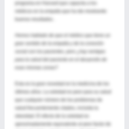
programa en Harvard que capacita a los
médicos en la empatía que ha ido mostrando
buenos resultados .
Hemos hablado de que el médico que tiene un
gran sentido de la empatía y de la conexión
social con los pacientes, pero ¿hay ventajas
para la salud del paciente en el desarrollo de
esas mismas zonas?
Esta es la gran novedad en la medicina de los
últimos años. La soledad es peor para su salud
que cualquier número de los problemas de
salud frecuentemente citados, incluida la
obesidad. El efecto de la soledad es
aproximadamente equivalente al peor factor de