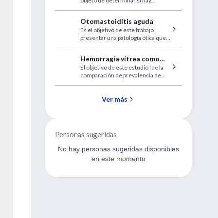
objeto de determinar si hay
afectivos
patrones de personalidad
premórbidos en los pacientes
Otomastoiditis aguda
chilenos afectados con diferentes
Es el objetivo de este trabajo
cuadros de trastornos afectivos
presentar una patología ótica que
si bien no es actualmente muy
importante por su frecuencia, sí lo
Hemorragia vítrea como
es por su alta morbilidad.
El objetivo de este estudio fue la
una complicación de pars
comparación de prevalencia de
planitis pediátrica
hemovítreo entre pacientes
pediátricos y adultos.
Ver más
Personas sugeridas
No hay personas sugeridas disponibles
en este momento