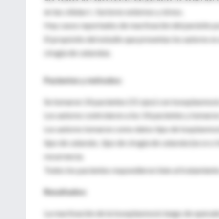
en las células t , factores externos y stress.
Hay casos reportados de reactivación del parásito po
El propósito del estudio que presentas los autores es
cirugía de cataratas.
Pacientes y métodos:
Se tomaron 14 pacientes (15 ojos) con toxoplasmosis
Los autores controlaron a los 14 pacientes y tomaro
Los autores tomaron como datos tipo de txoplasmosis 
tipo de catarata , tipo de cirugía de catarata (ecce o
recurrencia.
Todos los pacientes respondieron bien al tratamiento
Resultados:
La reactivación de la toxoplasmosis luego de operad