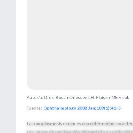
Autor/a: Dres. Bosch-Driessen LH, Plaisier MB y col.
Fuente
:
Ophthalmology 2002 Jan;109(1):41-5
La toxoplasmosis ocular es una enfermedad caracteri
Las causas de reactivación del parásito no están del 