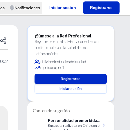
Iniciar sesión
Registrarse
tos
Notificaciones
¡Súmese a la Red Profesional!
Regístrese en IntraMed y conecte con
profesionales de la salud de toda
Latinoamérica.
2002
+1.1 M profesionales de la salud
Impulse su perfil
Registrarse
Iniciar sesión
Contenido sugerido
Personalidad premorbida
Encuesta realizada en Chile con el
en los distintos cuadros