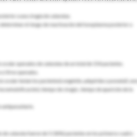
sterior a una cirugía de cataratas.
 determinar el riesgo de reactivación del toxoplasma posterior a
 ocular operados de cataratas de un total de 154 pacientes.
n a 54 no operados.
ocular tenían los pacientes(congénita ,adquirida o posnatal) ,sex
 facoemulsificación), tiempo de cirugía , tiempo de aparición de la
 antiparasitario.
o de catarata fueron de 5 (36%) pacientes en los primeros cuatro