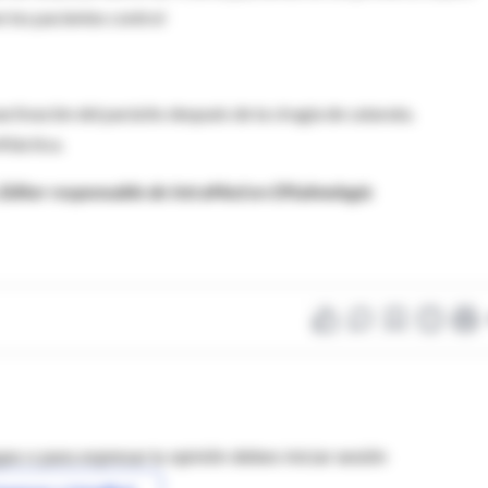
n los pacientes control
ctivación del parásito después de la cirugía de catarata.
iláctica.
 Editor responsable de IntraMed en Oftalmología
as o para expresar tu opinión debes iniciar sesión