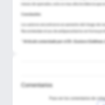
meses de operados, esto es mas alta incidencia que e
Conclusión:
Los autores encontraron un aumento del riesgo de rea
Recomiendan el uso de antiparasitarios en forma prof
* Artículo comentado por el Dr. Gustavo Goldman,
Comentarios
Para ver los comentarios de coleg