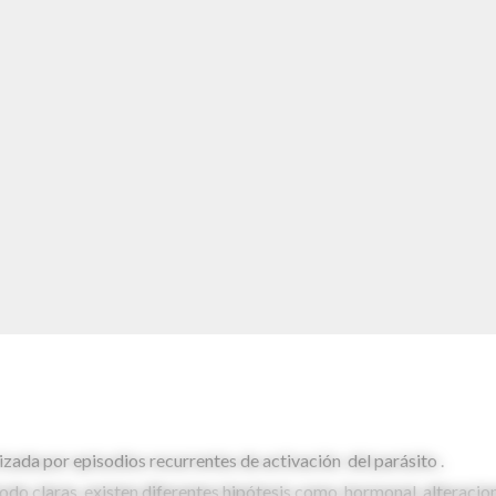
zada por episodios recurrentes de activación del parásito .
todo claras, existen diferentes hipótesis como, hormonal, alteracio