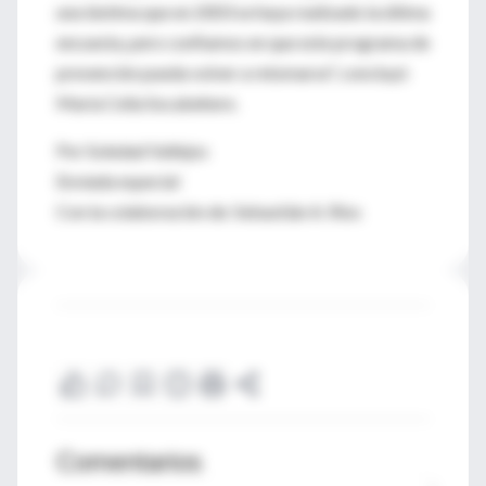
una lástima que en 2003 se haya realizado la última
encuesta, pero confiamos en que este programa de
prevención pueda volver a retomarse", concluyó
María Celia Socabehere.
Por Soledad Vallejos
Enviada especial
Con la colaboración de: Sebastián A. Ríos
Comentarios