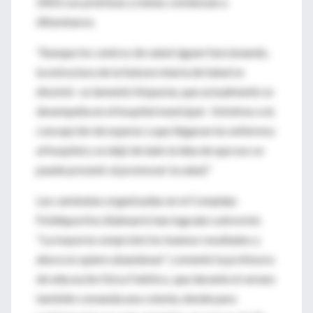
2003, sus premisas y metas comienzan a
difuminarse.
"Aunque los centros de salud siguen funcionando,
la estructura de la Subsecretaría de Salud se
disolvió -se lamentó Aizpurúa, que actualmente se
desempeña en el hospital municipal-. Volvimos a la
concepción de esperar a que llegaran los enfermos
al hospital y se dejó de lado la idea de que eso se
puede prevenir al promover la salud."
Las caminatas organizadas en el Complejo
Polideportivo Balneario han logrado sobrevivir.
"La mayoría comprobó los buenos resultados y
ahora no quiere abandonar", comentó la profesora
de educación física Falótico, que durante el verano
también comanda una colonia, donde para