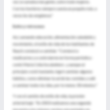
vez se sumaba más gente, sobre todo mujeres.
Con los hombres siempre cuesta un poquito más, a
veces les da vergüenza."
Exito y retroceso
Así, sumando educación, alimentación saludable y
movimiento, el estilo de vida de los habitantes de
Rauch comenzó a cambiar. "Comencé a
medicarme y a controlarme en forma periódica -
contó María Celia Socabehere-, y aunque al
principio costó bastante, logré cambiar algunos
hábitos, como eliminar la sal de las comidas y salir
a caminar todos los días, por lo menos 30 minutos."
Y con el cambio de estilo de vida, la presión
arterial bajó. "En 2003 realizamos una segunda
encuesta a los mismos vecinos encuestados en