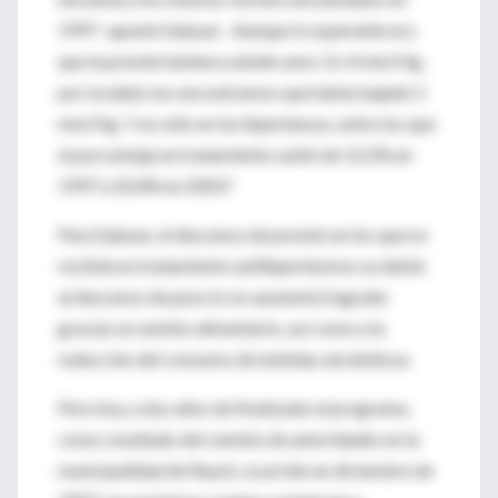
1997 -apuntó Salazar-. Aunque lo esperable era
que la presión hubiera subido unos 3 o 4 mm/Hg,
por la edad, nos encontramos que había bajado 5
mm/Hg. Y no sólo en los hipertensos, entre los que
el porcentaje en tratamiento subió de 12,2% en
1997 a 20,4% en 2003."
Para Salazar, el descenso de presión en los que no
recibieron tratamiento antihipertensivo se debió
al descenso de peso (o no aumento) logrado
gracias al cambio alimentario, así como a la
reducción del consumo de bebidas alcohólicas.
Pero hoy, a dos años de finalizado el programa,
como resultado del cambio de autoridades en la
municipalidad de Rauch, ocurrido en diciembre de