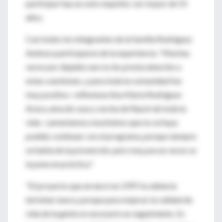
participar hay un solo requisito: ser mayor de 55
años.
Casi todos los integrantes de la familia Rodríguez
Andraca participaron de la experiencia. "Muchas
veces por dejadez uno no les presta atención a
estas cuestiones, y para toda la comunidad fue
muy positivo -reflexiona Ana María Rodríguez
Araca, ama de casa y vecina de Rauch de toda la
vida-. Lamentamos muchísimo que no se haya
podido continuar con el programa, porque siempre
se habla de la prevención, pero muy pocas veces se
la pone en práctica."
"El proyecto que arrancó en 1997 no debería
terminar nunca, porque para mejorar la calidad de
vida de la gente es necesario un seguimiento. Es