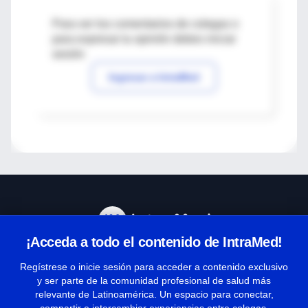
Para ver los comentarios de colegas o
para expresar tu opinión debes iniciar
sesión
Ingresar a IntraMed
¡Acceda a todo el contenido de IntraMed!
Centro de Ayuda
Regístrese o inicie sesión para acceder a contenido exclusivo
y ser parte de la comunidad profesional de salud más
relevante de Latinoamérica. Un espacio para conectar,
Términos y condiciones