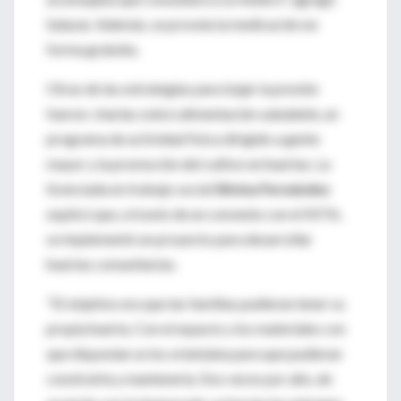
Salazar. Además, se proveía la medicación en
forma gratuita.
Otras de las estrategias para bajar la presión
fueron: charlas sobre alimentación saludable, un
programa de actividad física dirigido a gente
mayor y la promoción del cultivo en huertas. La
licenciada en trabajo social
Silvina Fernández
explicó que, a través de un convenio con el INTA,
se implementó un proyecto para desarrollar
huertas comunitarias.
"El objetivo era que las familias pudieran tener su
propia huerta. Con el espacio y los materiales con
que disponían se los orientaba para que pudieran
construirla y mantenerla. Dos veces por año, de