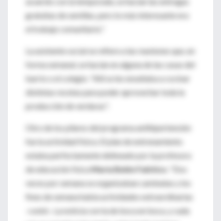
acuerdo con la temporada, se hacían las entregas
gratuitas de semillas, pero lo más interesante era
el trabajo comunitario."
La asistente social se refiere a las reuniones que, en
forma semanal, se hacían en alguna de las casas del
barrio o el colegio: "Allí se les enseñaba a cocinar
distintas recetas para poder aprovechar toda la
producción de verduras".
Otro de los pilares del programa antihipertensión
fue la actividad física. El plan de entrenamiento
estaba perfectamente delineado por la profesora
de educación física
María Belén Falótico
. "Dos
veces por semana se organizaban caminatas y los
fines de semana había actividades extraordinarias
-contó-. La noticia corría de boca en boca, y cada