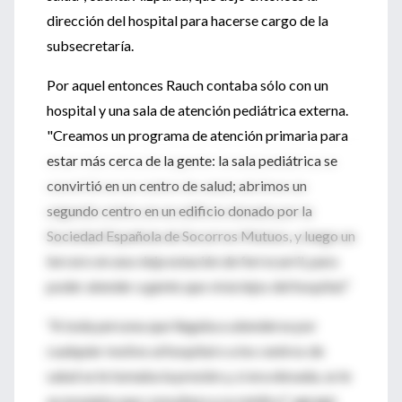
dirección del hospital para hacerse cargo de la
subsecretaría.
Por aquel entonces Rauch contaba sólo con un
hospital y una sala de atención pediátrica externa.
"Creamos un programa de atención primaria para
estar más cerca de la gente: la sala pediátrica se
convirtió en un centro de salud; abrimos un
segundo centro en un edificio donado por la
Sociedad Española de Socorros Mutuos, y luego un
tercero en una vieja estación de ferrocarril, para
poder atender a gente que vivía lejos del hospital."
"A toda persona que llegaba a atenderse por
cualquier motivo al hospital o a los centros de
salud se le tomaba la presión y, si era elevada, se le
aconsejaba que consultara a su médico", agregó