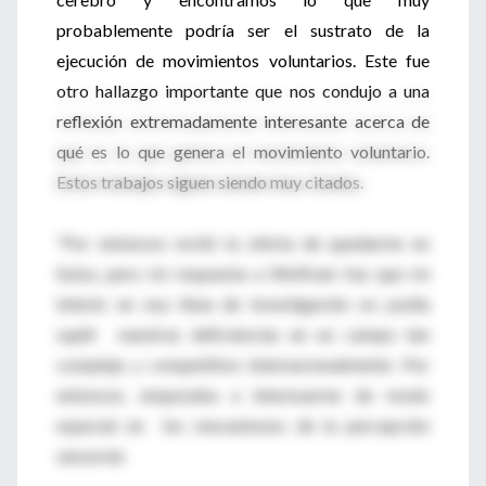
probablemente podría ser el sustrato de la
ejecución de movimientos voluntarios. Este fue
otro hallazgo importante que nos condujo a una
reflexión extremadamente interesante acerca de
qué es lo que genera el movimiento voluntario.
Estos trabajos siguen siendo muy citados.
“Por entonces recibí la oferta de quedarme en
Suiza, pero mi respuesta a Wolfram fue que mi
interés en esa línea de investigación no podía
suplir nuestras deficiencias en un campo tan
complejo y competitivo internacionalmente. Por
entonces, empezaba a interesarme de modo
especial en los mecanismos de la percepción
sensorial.