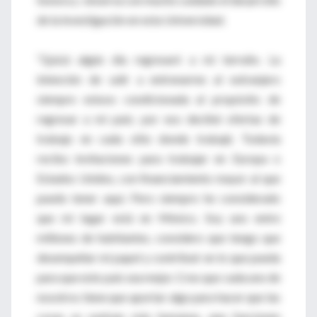
de la investigación en esta Universidad.
“Quizá algún día regresaré a mi terruño. La
intención de salir a entrenarme al extranjero
siempre estuvo condicionada al propósito de
regresar a mi país; por eso decliné ofertas de
trabajo en cada sitio donde trabajé. Todavía
recibo invitaciones para trabajar en Europa o
Estados Unidos, con financiamiento mayor al que
puedo tener aquí. Pero siempre he considerado
que mi lugar está en México. Soy uno entre
millones de habitantes, considero que tengo que
desempeñar mi papel y contribuir en lo que pueda
para que este país sea mejor. Creo que cada uno de
nosotros tiene que aportar algo para hacer que las
cosas se vuelvan más humanas, que funcionen