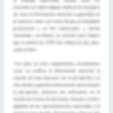
momento no había ninguna explicación biológica
de cómo la información sensorial se guardaba en
la memoria. Junto con Carlos Brody, un estudiante
posdoctoral y mi fiel colaborador, y Adrián
Hernández, escribimos un artículo para Nature
que se publicó en 1999. Dos Nature en dos años:
¡todo un hito!.
“Con base en estos experimentos, encontramos
cómo se codifica la información sensorial, la
relación de esas neuronas con la percepción y el
sitio dónde se guarda la información sensorial para
la percepción, entonces nos enfocamos en el
estudio de la toma de decisiones. Nuestro cerebro
depende de las representaciones sensoriales y la
memoria para decidir. Descubrimos cómo es que