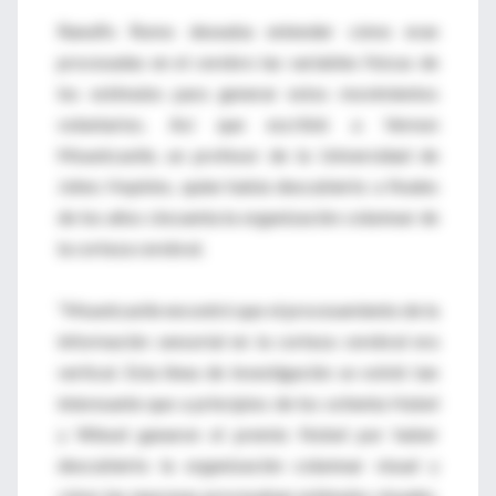
Ranulfo Romo deseaba entender cómo eran
procesadas en el cerebro las variables físicas de
los estímulos para generar estos movimientos
voluntarios. Así que escribió a Vernon
Mountcastle, un profesor de la Universidad de
Johns Hopkins, quien había descubierto a finales
de los años cincuenta la organización columnar de
la corteza cerebral.
“Mountcastle encontró que el procesamiento de la
información sensorial en la corteza cerebral era
vertical. Esta línea de investigación se volvió tan
interesante que a principios de los ochenta Hubel
y Wiesel ganaron el premio Nobel por haber
descubierto la organización columnar visual y
cómo las neuronas procesaban estímulos visuales.