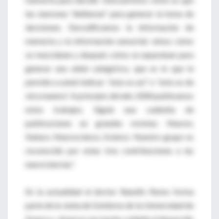
las neuronas “deliberan” para generar la toma de
decisiones. Decodificamos la información de
memoria y la información sensorial; vimos cómo
se mezclaban y después cómo se separaban para
generar una señal categórica, que es lo que le
permite a usted indicar: “esto es así” o “esto es de
otra manera”. A principio del año 2000 publicamos
estos trabajos. Siguió una cadenita de
publicaciones en grandes revistas: Neuron,
Nature, Neuroscience, Science. Nuestro grupo es
reconocido por estas tres contribuciones a las
neurociencias”.
En la actualidad el doctor Ranulfo Romo forma
parte de la Junta de Gobierno de la Universidad de
Sonora y observa con mucho cuidado el desarrollo