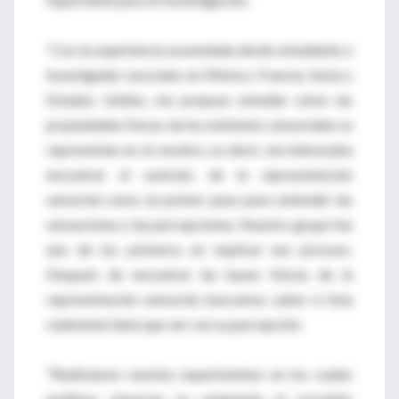
“Con la experiencia acumulada desde estudiante e
investigador asociado en México, Francia, Suiza y
Estados Unidos, me propuse estudiar cómo las
propiedades físicas de los estímulos sensoriales se
representan en el cerebro, es decir, me interesaba
encontrar el sustrato de la representación
sensorial como un primer paso para entender las
sensaciones y las percepciones. Nuestro grupo fue
uno de los primeros en explicar ese proceso.
Después de encontrar las bases físicas de la
representación sensorial, buscamos saber si ésta
realmente tiene que ver con su percepción.
“Realizamos muchos experimentos en los cuales
pudimos observar no solamente el correlato