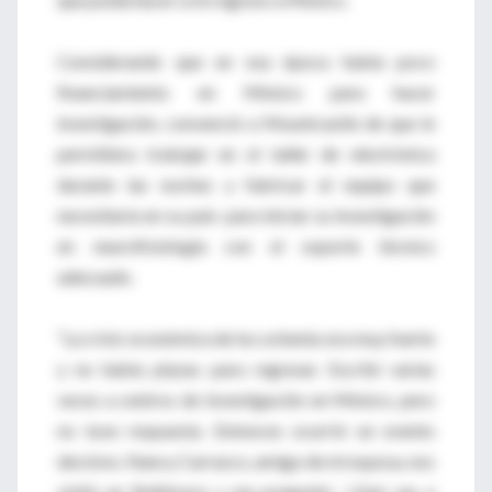
Considerando que en esa época había poco
financiamiento en México para hacer
investigación, convenció a Mountcastle de que le
permitiera trabajar en el taller de electrónica
durante las noches y fabricar el equipo que
necesitaría en su país para iniciar su investigación
en neurofisiología con el soporte técnico
adecuado.
“La crisis económica de los ochenta era muy fuerte
y no había plazas para regresar. Escribí varias
veces a centros de investigación en México, pero
no tuve respuesta. Entonces ocurrió un evento
decisivo. Nancy Carrasco, amiga de mi esposa, nos
visitó en Baltimore y me preguntó: ‘¿Qué vas a