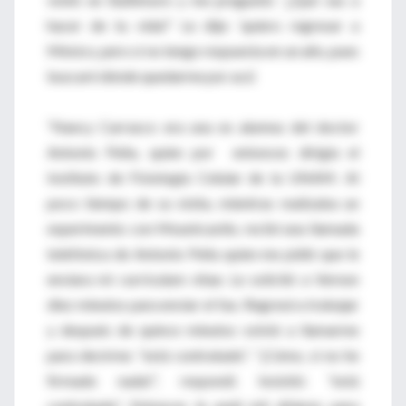
hacer de tu vida?’ Le dije: ‘quiero regresar a
México, pero si no tengo respuesta en un año, pues
buscaré dónde quedarme por acá’.
“Nancy Carrasco era una ex alumna del doctor
Antonio Peña, quien por entonces dirigía el
Instituto de Fisiología Celular de la UNAM. Al
poco tiempo de su visita, mientras realizaba un
experimento con Mountcastle, recibí una llamada
telefónica de Antonio Peña quien me pidió que le
enviara mi currículum vitae. Le solicité a Vernon
diez minutos para enviar el fax. Regresé a trabajar
y después de quince minutos volvió a llamarme
para decirme: “está contratado”. “¡Cómo, si no he
firmado nada!”, respondí. Insistió: “está
contratado”. Entonces le pedí mil dólares para