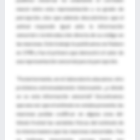
neural entre esta representación y su grado de
percepción, sino que además descubrimos que el
animal responde igual ante la información
sensorial o la introducción directa de su código en
las neuronas. Este trabajo lo publicamos en Nature
en 1998 y fue el primero que demostró el valor de
una representación sensorial para la percepción.
“Posteriormente, en mi laboratorio atacamos otro
problema extremadamente interesante: ¿a dónde
se va esta información sensorial? Encontramos
que una vez que el estímulo no estaba presente, las
neuronas podían codificar en alguna zona del
lóbulo frontal las variables físicas del estímulo de
la misma manera que las neuronas sensoriales. Fue
un hallazgo importante, porque hasta ese