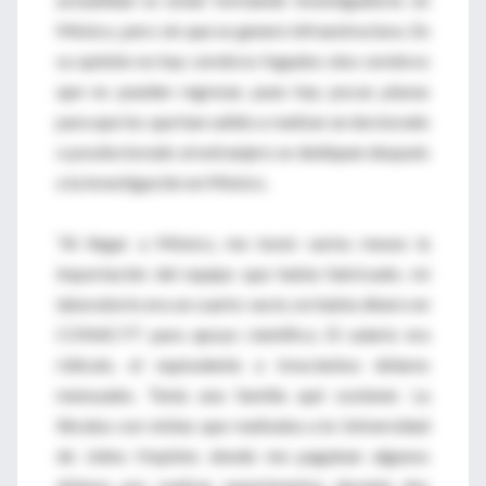
México, pero sin que se genere infraestructura. En
su opinión no hay cerebros fugados sino cerebros
que no pueden regresar, pues hay pocas plazas
para que los que han salido a realizar un doctorado
o posdoctorado al extranjero se dediquen después
a la investigación en México.
“Al llegar a México, me tomó varios meses la
importación del equipo que había fabricado; mi
laboratorio era un cuarto vacío, no había dinero en
CONACYT para apoyo científico. El salario era
ridículo, el equivalente a trescientos dólares
mensuales. Tenía una familia qué sostener. La
libraba con visitas que realizaba a la Universidad
de Johns Hopkins donde me pagaban algunos
dólares por realizar experimentos durante dos