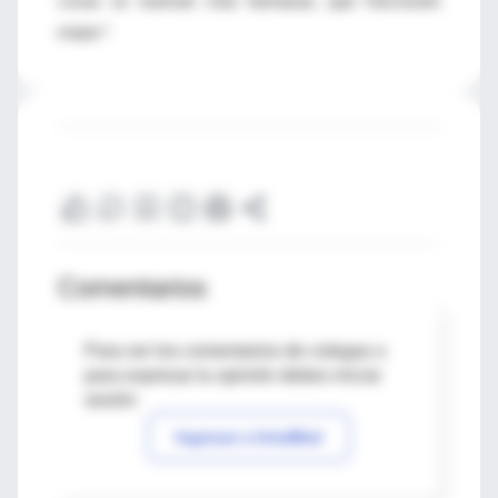
mejor”.
Comentarios
Para ver los comentarios de colegas o
para expresar tu opinión debes iniciar
sesión
Ingresar a IntraMed