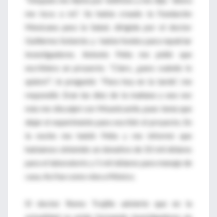
me toca a mí”. Se había creado la Fundación
Mexicana para la Salud, dirigida por el doctor
Guillermo Soberón, y había fondos para repatriar
investigadores. Antonio Peña me pidió que
escribiera un proyecto. “Claro, ¿para cuándo lo
quiere?”, le pregunté. “Para hoy en la tarde”, me
respondió. Eran las diez de la mañana y una vez
más me disculpé con Mountcastle, pues tenía que
dejar el experimento para escribir el proyecto. En
la noche me habló Peña y me informó que
habíamos obtenido un donativo de 10 mil dólares
para el laboratorio y 5 mil dólares para menaje de
casa. Así fue como vine a México.
El doctor Romo Trujillo advierte que en la
actualidad se están formando investigadores en