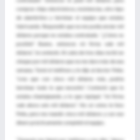
comprar chips electrónicos, resistencias, otro tipo
de alambritos y terminar el equipo que estaba
fabricando. Respondió que no me podía enviar mil
dólares porque no estaba contratado. “¿Cómo es
posible? Bueno, entonces mi firma vale mil
dólares”, le contesté. Al cabo de tres días recibí un
cheque por mil dólares que no me duro más de una
semana. Tomé el teléfono y le dije al doctor Peña:
“creo que con cinco mil dólares más, podría
terminar todo lo que necesito”. Contestó que lo
estaba chantajeando, a lo que repiqué: “mi firma
vale ahora seis mil dólares”. No sé cómo le hizo
Peña, pero me mandó cinco mil dólares y con ese
dinero prácticamente completé el equipo.
“Después me llamó por teléfono y me dijo: “ahora