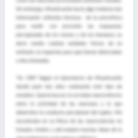
Sin embargo, Mountcastle hacía algo todavía más
interesante: utilizaba técnicas de la psicofísica
para medir con precisión las respuestas
perceptuales de los monos y de los humanos, es
decir, medía cuántas unidades físicas de un
estímulo se requerían para que fueran detectadas
o discriminadas.
“En 1987 llegué al laboratorio de Mountcastle
donde pasé dos años realizando este tipo de
estudios. Quería buscar el correlato neural directo
entre la actividad de las neuronas y lo que
determina la conducta perceptual del sujeto. Me
encontraba en la Meca de las neurociencias en
Estados Unidos y allí maduré muchas ideas de lo
que podía hacer a mi regreso a México.