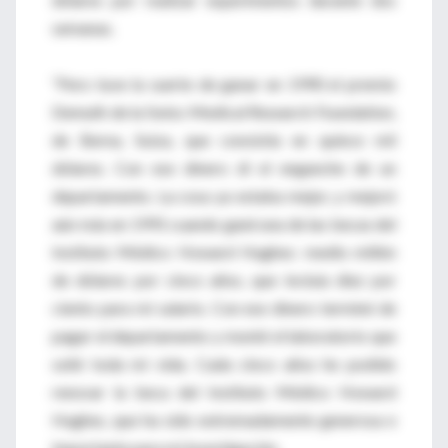
semanas.
“Pero tuve la suerte de ganar en 1990 el premio
Demuth de la Swiss Medical Research Foundation,
de Berna, Suiza, que consistía en quince mil
dólares. Con ese dinero di el enganche de un
departamento. La cosa ya estaba mejor, y mejoró
aún más en 1991 cuando gané una de las becas del
Instituto Médico Howard Hughes: medio millón
de dólares por cinco años, que incluía diez por
ciento para mi salario. Con ese dinero terminé de
pagar el departamento y monté el laboratorio que
soñé toda mi vida. Cada cinco años he podido
renovar la beca del Instituto Médico Howard
Hughes, que ha sido extremadamente generosa e
importante para mi investigación.