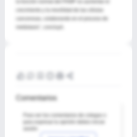
la función normal del PAMP es aumentar el
crecimiento y la movilidad de las células
cancerosas, colaborando en el proceso de
metástasis", concluyó.
Comentarios
Para ver los comentarios de colegas o
para expresar tu opinión debes iniciar
sesión