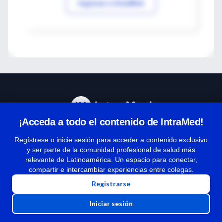
Ingresar a IntraMed
¡Acceda a todo el contenido de IntraMed!
Centro de Ayuda
Regístrese o inicie sesión para acceder a contenido exclusivo
y ser parte de la comunidad profesional de salud más
relevante de Latinoamérica. Un espacio para conectar,
Términos y condiciones
compartir e intercambiar experiencias entre colegas.
| Políticas de privacidad
Registrarse
| Todos los derechos reservados | Copyright 1997-2026
Iniciar sesión