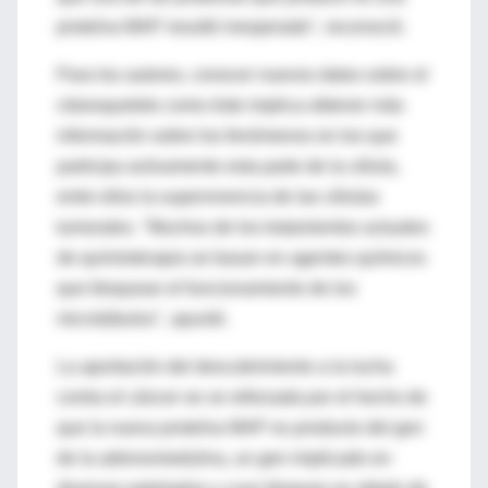
proteína MAP resultó inesperado", reconoció.
Para los autores, conocer nuevos datos sobre el
citoesqueleto como éste implica obtener más
información sobre los fenómenos en los que
participa activamente esta parte de la célula,
entre ellos la supervivencia de las células
tumorales. "Muchos de los tratamientos actuales
de quimioterapia se basan en agentes químicos
que bloquean el funcionamiento de los
microtúbulos", apuntó.
La aportación del descubrimiento a la lucha
contra el cáncer se ve reforzada por el hecho de
que la nueva proteína MAP es producto del gen
de la adrenomedulina, un gen implicado en