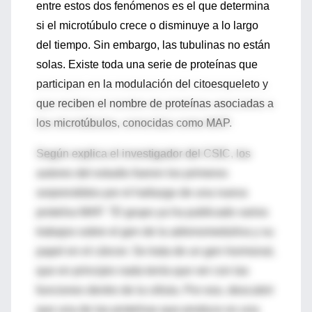
entre estos dos fenómenos es el que determina
si el microtúbulo crece o disminuye a lo largo
del tiempo. Sin embargo, las tubulinas no están
solas. Existe toda una serie de proteínas que
participan en la modulación del citoesqueleto y
que reciben el nombre de proteínas asociadas a
los microtúbulos, conocidas como MAP.
Según explica el investigador del CSIC, los
autores del estudio fueron los primeros
sorprendidos por el hallazgo de una nueva
proteína MAP. "El grupo ya ha publicado varios
trabajos sobre el gen de la adrenomedulina y su
papel en el cáncer. Se trata de un gen hormonal,
que en principio nada tenía que ver con las
funciones dentro de la célula. Por eso, descubrir
que una de las proteínas que produce es una