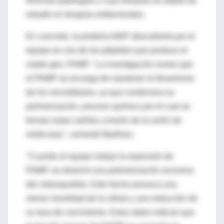
diversas patologías y cuyo bloqueo es objeto de
estudio en terapias antitumorales.
En concreto, la proteína MAP descubierta por el
equipo es uno de los péptidos que produce el
citado gen, PAMP. "La investigación revela que
el PAMP se encarga de mantener el dinamismo
de los microtúbulos, ya que condiciona su
polimerización, proceso químico por el cual se
forman estas varillas a través de la unión de
moléculas", comentó Martínez.
"Cuando el equipo redujo la expresión de
PAMP, se observó una polimerización excesiva
del citoesqueleto. Este hecho provoca una
menor movilidad de la célula y una reducción de
su tasa de crecimiento. Estos datos indican que