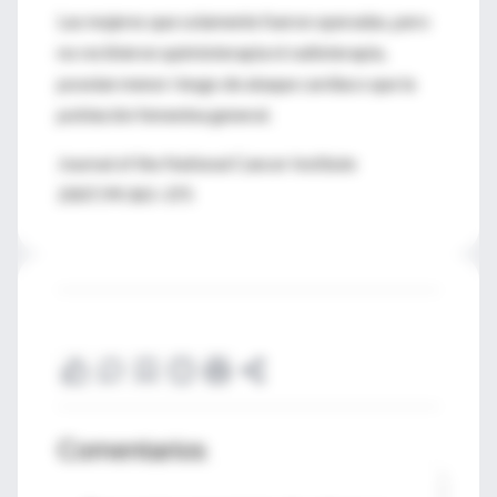
Las mujeres que solamente fueron operadas, pero
no recibieron quimioterapia ni radioterapia,
poseían menor riesgo de ataque cardíaco que la
población femenina general.
Journal of the National Cancer Institute
2007;99:365-375
Comentarios