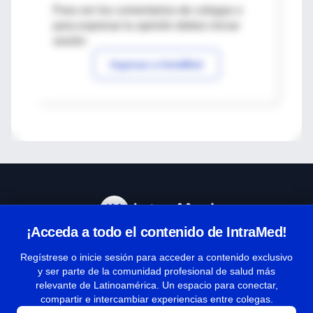
Para ver los comentarios de colegas o
para expresar tu opinión debes iniciar
sesión
Ingresar a IntraMed
¡Acceda a todo el contenido de IntraMed!
Centro de Ayuda
Regístrese o inicie sesión para acceder a contenido exclusivo
y ser parte de la comunidad profesional de salud más
relevante de Latinoamérica. Un espacio para conectar,
Términos y condiciones
compartir e intercambiar experiencias entre colegas.
| Políticas de privacidad