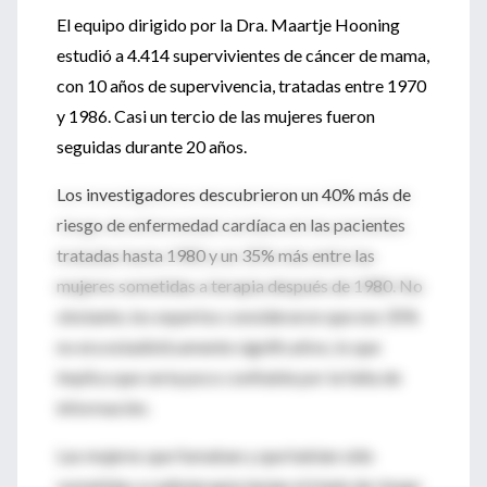
El equipo dirigido por la Dra. Maartje Hooning
estudió a 4.414 supervivientes de cáncer de mama,
con 10 años de supervivencia, tratadas entre 1970
y 1986. Casi un tercio de las mujeres fueron
seguidas durante 20 años.
Los investigadores descubrieron un 40% más de
riesgo de enfermedad cardíaca en las pacientes
tratadas hasta 1980 y un 35% más entre las
mujeres sometidas a terapia después de 1980. No
obstante, los expertos consideraron que ese 35%
no era estadísticamente significativo, lo que
implica que sería poco confiable por la falta de
información.
Las mujeres que fumaban y que habían sido
sometidas a radioterapia tenían el triple de riesgo