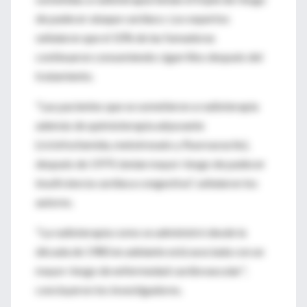
de padecer ataque cardíaco. Los expertos
señalaron que el 10% de las fumadoras
continuaron consumiendo cigarrillos después del
tratamiento.
"Las pacientes que se sometieron a radioterapia
además de quimioterapia adyuvante
(ciclofosfamida, metotrexato y fluorouracilo),
después de 1979, tenían mayor riesgo de padecer
insuficiencia cardíaca congestiva", señalaron los
autores.
"La radioterapia como se administró desde la
década de 1980 en adelante está asociada con un
mayor riesgo de enfermedad cardiovascular",
concluyeron los investigadores.