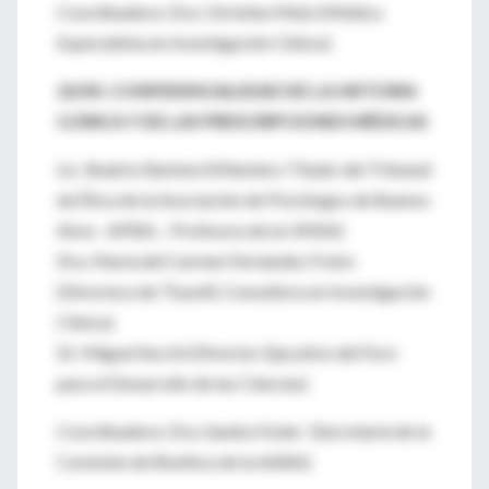
Coordinadora: Dra. Christine Melo (Médica
Especialista en Investigación Clínica)
22/05: CONFIDENCIALIDAD DE LA HISTORIA
CLÍNICA Y DE LAS PRESCRIPCIONES MÉDICAS
Lic. Beatriz Barbesi (Miembro Titular del Tribunal
de Ética de la Asociación de Psicólogos de Buenos
Aires –APBA-, Profesora de la UMSA)
Dra. María del Carmen Fernández Freire
(Directora de Thywill, Consultora en Investigación
Clínica)
Dr. Miguel Secchi (Director Ejecutivo del Foro
para el Desarrollo de las Ciencias)
Coordinadora: Dra. Sandra Fodor (Secretaria de la
Comisión de Bioética de la AABA)