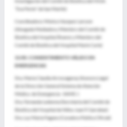
Investigación del Comité de Bioética del HIGA.
“Eva Perón” de San Martín)
Coordinadora: Mónica Vazquez Larsson
(Abogada Mediadora, Miembro del Comité de
Bioética del Hospital Álvarez y Miembro del
Comité de Bioética del Hospital Marie Curie)
15/05: CONSENTIMIENTO VÁLIDO EN
EMERGENCIAS
Dra. María Claudia Arrossagaray (Asesora Legal
de la Dirección General Sistema de Atención
Médica de Emergencia –SAME-)
Dra. Fernanda Ledesma (Secretaria del Comité de
Bioética del Hospital de Niños Juan P. Garrahan)
Dra. Luz María Pagano (Curadora Pública Oficial)