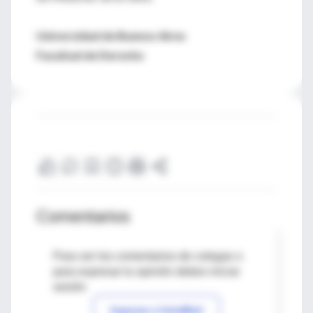
Universidad de Buenos Aires
Facultad de Derecho
Comentarios
Para ver los comentarios de colegas o
para expresar tu opinión debes iniciar
sesión
Ingresar a IntraMed