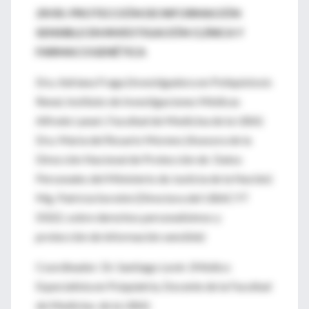
29/05: PROTECCIÓN DE INFORMACIÓN
SENSIBLE EN INVESTIGACIÓN CLÍNICA Y
FARMACOGENÉTICA
Dra. Adriana Fraga (Investigadora en Poliquistosis
Renal, Instituto de Investigaciones Médicas
Alfredo Lanari, Facultad de Medicina de la UBA)
Dra. María del Rosario Moreno (Asesora de la
Dirección Nacional de Protección de Datos
Personales del Ministerio de Justicia de la Nación)
Mg. Patricia Sorokin (Directora del UBACYT
D022, sobre derechos personalísimos y
protección de información sensible)
Coordinador: Dr. Santiago Levin (Médico
Especialista en Psiquiatría, Docente de la Facultad
de Medicina de la UBA)