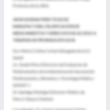
Profesora de la UBA)
24/04: BUENAS PRÁCTICAS DE
MANUFACTURA, FALSIFICACIÓN DE
MEDICAMENTOS Y DERECHOS DE ACCESO A
TERAPIAS DE PROBADA EFICACIA
Dra. María Cristina Cortesi (Abogada de la S.S.
Salud)
Lic. Analía Pérez (Directora de Evaluación de
Medicamentos de la Administración Nacional de
Medicamentos, Alimentos y Tecnología Médica –
ANMAT-)
Dr. Santiago Rodrigué (Director Médico de
Merck-Sharp & Dohme)
Coordinador: Dr. Héctor Gambarini (Titular