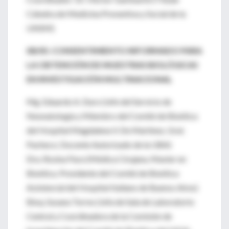
Cátedra de Medicina Preventiva y Social de la
UNSM)
08/05: CONSENTIMIENTO INFORMADO PARA
LA OBTENCIÓN DE MUESTRAS BIOLÓGICAS
EN INVESTIGACIÓN MULTINACIONAL
Mg. Eduardo A. Duro (Jefe del Servicio de
Neonatología y Miembro del Comité de Bioética
del Hospital Magdalena V. De Martinez, Gral.
Pacheco; Docente Autorizado de la UBA)
Dra. Rosina Pace (Médica Cirujana, Master en
Bioética. Presidente del Comité de Bioética
Asistencial del Hospital Italiano de Buenos Aires)
Bioq. Susana Torres (Jefa de Sala de Laboratorio
Central y Coordinadora de la Comisión de