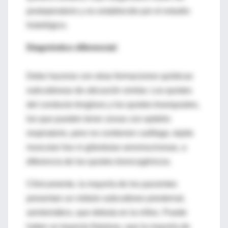
postoperatorio y es establecido por el estudio
histológico.
Diagnóstico diferencial:
Debe hacerse con otras formaciones quísticas
subcutáneas de ubicación similar. Los quistes
del conducto tirogloso y los quistes branquiales,
los que pueden tener zonas con epitelio
respiratorio, pero no contienen cartílago, tejido
muscular liso ni glándulas seromucinosas, a
diferencia de los quistes broncogénicos.
Clínicamente, la mayoría de los pacientes
presentan un nódulo subcutáneo presternal,
asintomático, que debuta en la niñez. Puede
haber un trayecto fistuloso, que la mayoría de