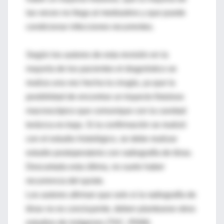
las veces no llega al mediastino y que puede
condicionar infecciones recurrentes.
Según los autores de esta revisión en la
mayoría de los pacientes el diagnóstico se
realiza una vez hecha la cirugía, ya que la
posibilidad de encontrar un trayecto fistuloso
macroscópico que comunique con la cavidad
torácica es baja. Si la confirmación se realizó
con el estudio histológico, se debe realizar
estudio postoperatorio con radiografía de tórax.
Descartada esta última, no suele haber
recurrencia del quiste.
Los autores afirman que solo si la radiografía de
tórax no es concluyente, deben plantearse otros
estudios de imágenes (TAC, RNM).