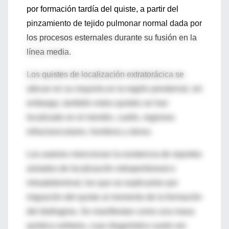
por formación tardía del quiste, a partir del
pinzamiento de tejido pulmonar normal dada por
los procesos esternales durante su fusión en la
línea media.
Los quistes de localización extratorácica se
ubican en su mayoría en la región presternal, sin
embargo, también estos quistes se han
localizado en el mentón, cuello, regiones
infraclaviculares, hombros y dorso.
Los autores mencionan la existencia de reportes
aislados de localización retroperitoneal e
intraabdominal, los que se explicarían por
migración del quiste al momento de la formación
del diafragma. Se manifiestan como una masa
quística solitaria, cuyo diagnóstico suele ser