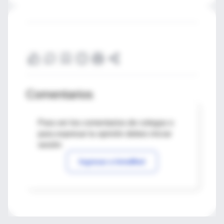
Comentarios
Para ver los comentarios de colegas o
para expresar tu opinión debes iniciar
sesión
Ingresar a IntraMed