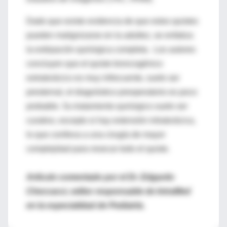
Dado que existe evidencia de que estos quistes
pueden malignizarse en la adultez, se enfatiza
la extirpación quirúrgica completa. Los autores
concluyen que el quiste broncogénico
extratorácico es muy infrecuente, suele ser
presternal, el diagnóstico preoperatorio es poco
probable. Su tratamiento quirúrgico suele ser
curativo, excepto si hay extensión intratorácica,
lo que conlleva a una cirugía de mayor
complejidad para resecar todo el quiste.
Artículo comentado por el Dr. Edgardo
Checcacci, editor responsable de IntraMed
en la especialidad de Pediatría.