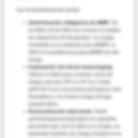
Las recomendaciones serían:
Determinación obligatoria de MMR:
No
se debe iniciar QNA sin conocer el estatus
de reparación de desajustes. La cirugía
inmediata es el estándar para dMMR; la
QNA es la preferencia para pMMR de alto
riesgo.
Explotación del efecto
downstaging
:
Utilizar la QNA para convertir casos de
riesgo vascular (39 % a 25 %) y nodal
(pN0 58 %) en escenarios quirúrgicos más
favorables y con menor riesgo de fuga
anastomótica.
Racionalización adyuvante:
Omitir
quimioterapia posoperatoria en aquellos
pacientes que, tras la QNA y la cirugía, no
presenten factores de riesgo residual en la