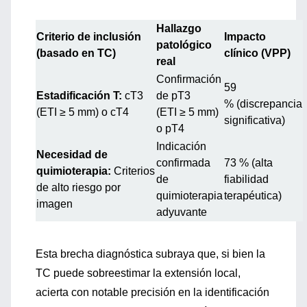
Hallazgo
Criterio de inclusión
Impacto
patológico
(basado en TC)
clínico (VPP)
real
Confirmación
59
Estadificación T:
cT3
de pT3
%
(discrepancia
(ETI
≥
5 mm) o cT4
(ETI
≥
5 mm)
significativa)
o pT4
Indicación
Necesidad de
confirmada
73 %
(alta
quimioterapia:
Criterios
de
fiabilidad
de alto riesgo por
quimioterapia
terapéutica)
imagen
adyuvante
Esta brecha diagnóstica subraya que, si bien la
TC puede sobreestimar la extensión local,
acierta con notable precisión en la identificación