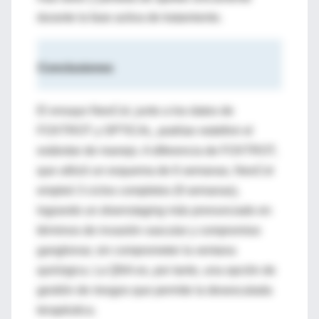
durante la fase activa de tratamiento.
Conclusiones
El ensayo NeoCol, junto a los datos de
FOXTROT y OPTICAL, podrían redefinir el
estándar de manejo. A diferencia de FOXTROT,
que utilizó un esquema de 6 semanas, NeoCol
empleó 3 ciclos completos (9 semanas),
logrando un
downstaging
más pronunciado en
términos de invasión vascular y compromiso
ganglionar, sin comprometer la ventana
quirúrgica. La QNA es, por tanto, una opción de
gestión de riesgos que permite la desescalada
terapéutica.