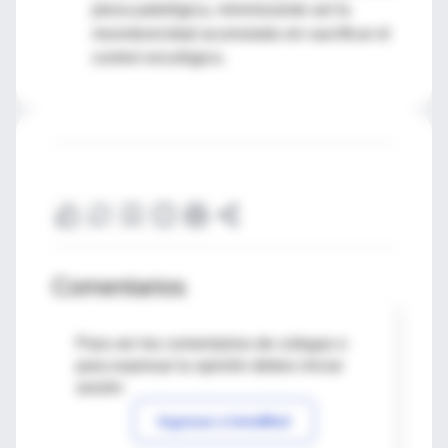
pieza patológica, minimizando así la
neurotoxicidad acumulada sin sacrificar el
control oncológico.
Comentarios
Para ver los comentarios de colegas o
para expresar tu opinión debes iniciar
sesión
Ingresar a IntraMed