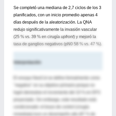
Se completó una mediana de 2,7 ciclos de los 3
planificados, con un inicio promedio apenas 4
días después de la aleatorización. La QNA
redujo significativamente la invasión vascular
(25 % vs. 39 % en cirugía
upfront
) y mejoró la
tasa de ganglios negativos (pN0 58 % vs. 47 %).
Interpretación
El ensayo NeoCol se define formalmente como
"negativo" en su objetivo primario porque no
logró demostrar el incremento del 10 % en DFS
proyectado. Sin embargo, este resultado está
condicionado: el brazo de control (cirugía
inmediata) tuvo un desempeño alto (87 % de