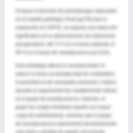
Al basar la decisión de quimioterapia adyuvante
en el estadio patológico final (ypT/N) tras la
exposición al CAPOX, se lograría una reducción
significativa en la administración de tratamiento
posoperatorio: del 73 % en el brazo estándar al
59 % en el brazo de neoadyuvancia (
p
=0,02).
Esta estrategia afecta la neurotoxicidad. Al
reducir la dosis acumulada total de oxaliplatino,
la persistencia de neuropatía sensorial y motora
durante el seguimiento fue notablemente inferior
en el grupo de neoadyuvancia. Además, el
grupo de cirugía inmediata reportó una mayor
carga de estreñimiento, mientras que el grupo
de neoadyuvancia experimentó transitoriamente
más dolor y pérdida de apetito únicamente