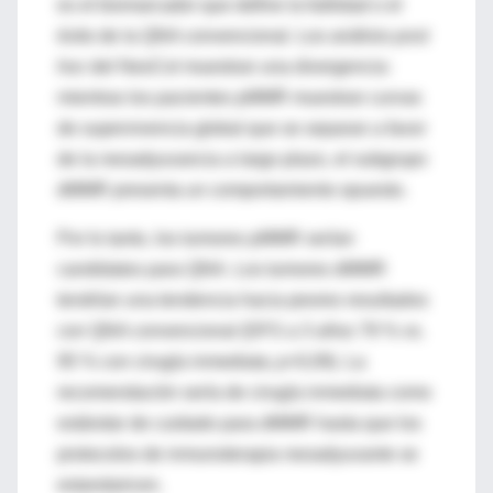
es el biomarcador que define la futilidad o el
éxito de la QNA convencional. Los análisis
post
hoc
del NeoCol muestran una divergencia:
mientras los pacientes pMMR muestran curvas
de supervivencia global que se separan a favor
de la neoadyuvancia a largo plazo, el subgrupo
dMMR presenta un comportamiento opuesto.
Por lo tanto, los tumores pMMR serían
candidatos para QNA. Los tumores dMMR
tendrían una tendencia hacia peores resultados
con QNA convencional (DFS a 3 años 79 % vs.
95 % con cirugía inmediata;
p
=0,09). La
recomendación sería de cirugía inmediata como
estándar de cuidado para dMMR hasta que los
protocolos de inmunoterapia neoadyuvante se
estandaricen.