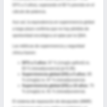
DFS a 3 años), superando el 80 % previsto en el
cálculo de potencia.
Aun así, la equivalencia en supervivencia global
a largo plazo confirma que no hay pérdida de
oportunidad oncológica al optar por la QNA.
Las métricas de supervivencia y seguridad
clínica fueron:
DFS a 3 años:
87 % (cirugía
upfront
) vs.
83 % (neoadyuvancia) (
p
=0,36).
Supervivencia global (OS) a 5 años:
85
% (cirugía) vs. 87 % (neoadyuvancia).
Supervivencia global (OS) a 10 años:
75
% (cirugía) vs. 81 % (neoadyuvancia).
El sistema de reparación de desajustes (MMR)