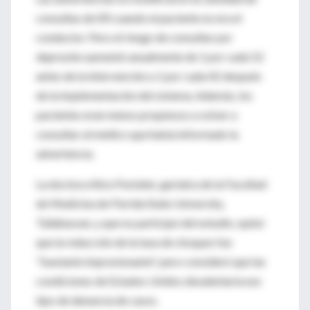
consultas de ER cuando el paciente no era el
conductor. Pero el riesgo de consultar por
depresión aumentó anualmente de 1 por cada 52
antes de la intervención a 1 por cada 42 después
de la implementación del sistema. Además, los
pacientes eran menos propensos a volver a
consultar al médico que había informado la
advertencia.
La doctora Alice Pomidor, geriatra de la Facultad
de Medicina de Florida State University,
Tallahassee, y que no participó del estudio, opinó
que la reducción de la tasa de choques fue
"bastante impresionante", pero consideró que las
condiciones de Estados Unidos desalentaría ese
tipo de denuncia de casos.