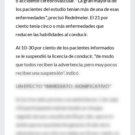
o accidente cerebrovascular. "La gran mayoría de
los pacientes del estudio tenían más de una de esas
enfermedades", precisó Redelmeier. El 21 por
ciento tenía cinco o más enfermedades que
reducen las habilidades al conducir.
Al 10-30 por ciento de los pacientes informados
se le suspendió la licencia de conducir, "de modo
que todos reciben la advertencia, pero muy pocos
reciben una suspensión", indicó.
UN EFECTO "INMEDIATO, SIGNIFICATIVO"
En los tres años previos a la advertencia, 1 de cada
210 participantes habían tenido un choque
seguido de una consulta de ER por año, que es el
doble que en la población general. Al año de la
advertencia, esa cifra se redujo un 45 por ciento, es