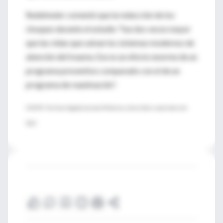
Redelmeier comentó que la reducción de los
choques durante el estudio "fue dos veces mayor
que las vidas que salvan los sistemas modernos de
atención del trauma. Ese es un efecto enorme de un
programa preventivo comparado con el de un
programa de reanimación".
FUENTE: The New England Journal of Medicine, online 26 de septiembre del
2012