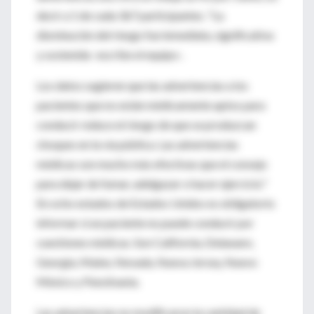
decir a 1 de cada 367 participantes. "La
disminución del riesgo fue inmediata, significativa
y sostenida -escribe el equipo-.
Los datos sugieren que las advertencias a los
pacientes que no están médicamente aptos para
conducir reduce el riesgo de que se produzcan
choques en la vía pública. Las advertencias
médicas son mucho más efectivas que el consejo
para dejar de fumar, adelgazar o hacer ejercicio."
En ocho estados de Estados Unidos es obligatorio
informar si un paciente no puede conducir por
cuestiones médicas. Son California, Delaware,
Georgia, Maine, Nevada, Nueva Jersey, Nuevo
México y Pensilvania.
Las advertencias no modificaron la cantidad de