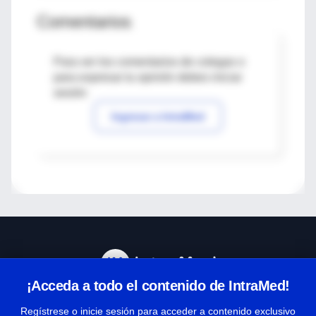
Comentarios
Para ver los comentarios de colegas o
para expresar tu opinión debes iniciar
sesión
Ingresar a IntraMed
¡Acceda a todo el contenido de IntraMed!
Centro de Ayuda
Regístrese o inicie sesión para acceder a contenido exclusivo