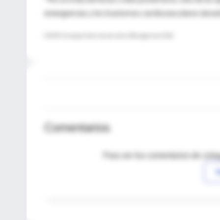
emergencias y los trastornos cardiovasculares duran
FUENTE: European Heart Journal, online 28 de agosto del 2012
Comentarios
Para ver los comentarios de coleg
I