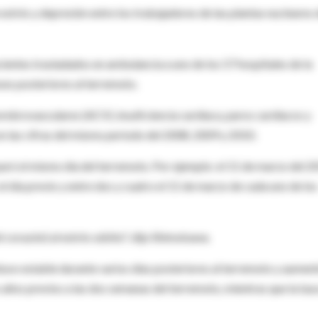
 estrés y depresión entre los trabajadores de las plantas nucleares 
acientes trasladados en ambulancia a uno de los 57 hospitales de la
ses posteriores al terremoto.
rebrovasculares (ACV), insuficiencia cardíaca, paros cardíacos y
 las cifras del mismo período del 2008, 2009 y 2010.
aró el mismo día del terremoto. Por ejemplo: el 11 de marzo del 2
l día previo y entre dos y cuatro el 11 de marzo de cada uno de los
l corazón) al estrés súbito", dijo Shimokawa.
tuvo estable durante varios días posteriores al terremoto y aument
 años previos a las dos semanas del terremoto, mientras que la tas