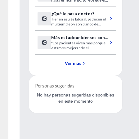
hasta el momento, parece que el
personas
novedoso coronavirus no puede
ser transmitido fácilmente de
¿Qué le pasa doctor?
persona a persona".
Tienen estrés laboral, padecen el
multiempleo y son blanco de
frecuentes actos de violencia. Van
a trabajar enfermos, se
Más estadounidenses con
automedican y no se hacen
"Los pacientes viven más porque
marcapasos
chequeos. Esto, sin hablar de
estamos mejorando el
sobrepeso, sedentarismo e
tratamiento".
hipercolesterolemia. Radiografía
de los médicos argentinos, de
Ver más
frente y perfil.
Personas sugeridas
No hay personas sugeridas disponibles
en este momento