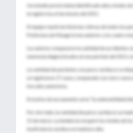
Un estudio previo había identificado altos niveles de
la región tras el terremoto del 2011.
El equipo reunió las historias clínicas de todos los p
Prefectura de Miyagi el mes anterior y los cuatro me
Los autores compararon la cantidad de accidentes ce
neumonía diagnosticados en ese período del 2011 con
La cantidad de pacientes con paros cardíacos se disp
se registraron 17 casos, comparado con cinco casos e
tres años anteriores.
El motivo de ese aumento sería "la vulnerabilidad (de
Por otro lado, la cantidad de paros cardíacos se man
15 de marzo. La tendencia recuperó los niveles de los
insuficiencia cardíaca se mantuvo alta.