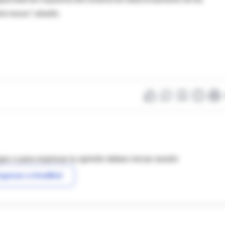
te meses", añadió.
as o para expresar tu opinión debes iniciar sesión
ngresar a IntraMed