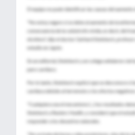
El equipo no pudo identificar las causas del aumento 
"No estoy seguro si se debe al aumento de la enferme
consecuencia de la catástrofe vivida, es decir, del trau
etcétera", dijo el doctor Gerhard Steinbeck, profesor
estudio en Japón.
En un editorial, Steinbeck y un colega señalaron ciert
paro cardíaco.
Por lo tanto, Steinbeck explicó que se desconoce si
cardíaca debido al terremoto o los efectos negativos 
"Cualquiera sea el mecanismo (...) los resultados dem
Steinbeck a Reuters Health, y consideró que el estud
responder a los desastres naturales.
"No se trata de horas o días posteriores, sino de la 