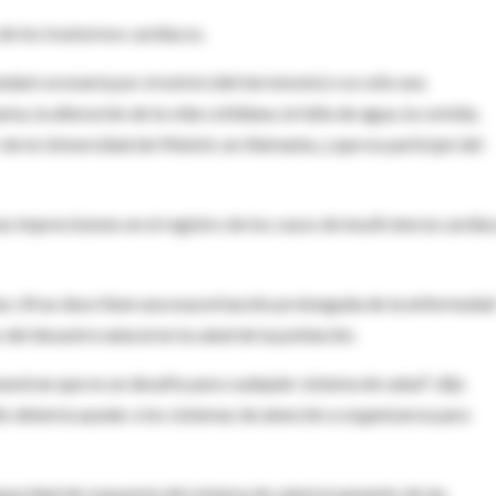
de los trastornos cardíacos.
dad coronaria por el estrés (del terremoto) o es sólo una
ma, la alteración de la vida cotidiana, la falta de agua, la comida,
 de la Universidad de Múnich, en Alemania, y que no participó del
as imprecisiones en el registro de los casos de insuficiencia cardía
 las cifras describen una exacerbación prolongada de la enfermeda
del desastre natural en la salud de la población.
uestran que es un desafío para cualquier sistema de salud", dijo
io debería ayudar a los sistemas de atención a organizarse para
capacidad de respuesta del sistema de salud al aumento de las