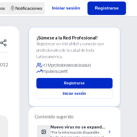
Iniciar sesión
Registrarse
tos
Notificaciones
¡Súmese a la Red Profesional!
Regístrese en IntraMed y conecte con
profesionales de la salud de toda
Latinoamérica.
2012
+1.1 M profesionales de la salud
Impulse su perfil
Registrarse
Iniciar sesión
Contenido sugerido
Nuevo virus no se expande
"Por la información disponible
fácilmente entre las