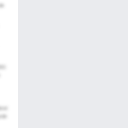
de
011
ó el
a de