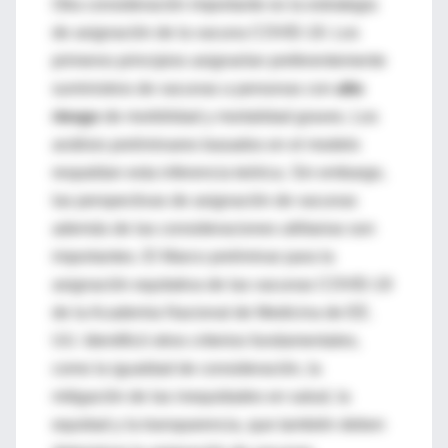
Otra consideración importante es la estrategia
de asignación de la vacuna COVID-19. Los
primeros principios asignarían preferentemente
suministros de vacunas a personas con
alto
riesgo
de morbilidad y mortalidad graves. Los
análisis preliminares basados ​​en el modelo
respaldan esta inferencia teórica. Sin embargo,
las perspectivas de asignación de vacunas
además de las consideraciones utilitarias son
importantes. El Marco preliminar para la
asignación equitativa de las vacunas COVID-19
de la Academia Nacional de Medicina de EE.
UU. Identificó otros criterios fundamentales,
como la igualdad de consideración, la
mitigación de las inequidades en salud, la
equidad y la transparencia, que también deben