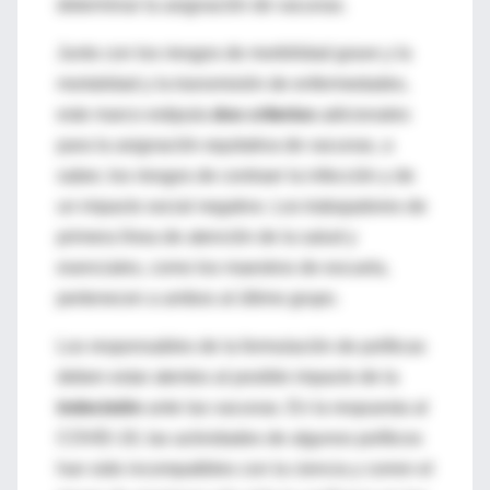
determinar la asignación de vacunas.
Junto con los riesgos de morbilidad grave y la
mortalidad y la transmisión de enfermedades,
este marco estipula
dos criterios
adicionales
para la asignación equitativa de vacunas, a
saber, los riesgos de contraer la infección y de
un impacto social negativo. Los trabajadores de
primera línea de atención de la salud y
esenciales, como los maestros de escuela,
pertenecen a ambos al último grupo.
Los responsables de la formulación de políticas
deben estar atentos al posible impacto de la
indecisión
ante las vacunas. En la respuesta al
COVID-19, las actividades de algunos políticos
han sido incompatibles con la ciencia y corren el