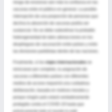
riesgo de erosionar aún más la confianza en las
vacunas entre el público en general. La posible
interrupción de una proporción de personas que
declina la absorción de vacunas podría ser
sustancial. No se debe subestimar la probable
heterogeneidad de tales abreacciones en los
despliegues de vacunación entre países y entre
las divisiones partidistas dentro de las naciones.
Finalmente, si los
viajes internacionales
se
reiniciaran por completo, la asignación de
vacunas a diferentes países con diferentes
medios de acceso requerirá una cuidadosa
deliberación, basada en motivos morales y
porque ningún país estará verdaderamente
protegido contra el COVID-19 hasta que
prácticamente todo el mundo lo esté.