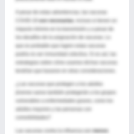
A pesar de estas advertencias, las vacunas
COVID-19
son necesarias
, incluso si tienen un
impacto mínimo en la transmisión y a pesar de
los desafíos de la asignación de vacunas. Lo
que es probable que logren estas vacunas
podría no ser inmunidad colectiva. Si es así, las
estrategias sobre cómo usamos dichas vacunas
tendrían que basarse en otras consideraciones.
¿Las vacunas que protegen a los adultos
jóvenes sanos también protegerán a los grupos
vulnerables a enfermedades graves, como los
adultos mayores y las personas con
comorbilidades?
Las vacunas contra la influenza son
menos