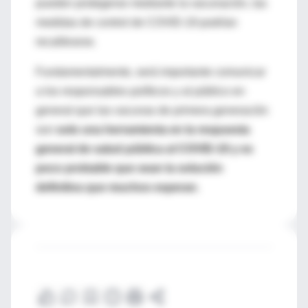
pueden protegerse mediante la vacunación, las
medidas de control de COVID-19 podrían
recalibrarse.
Fundamentalmente, será importante comunicar
a los responsables políticos y al público en
general que las vacunas de primera generación
son
solo una herramienta en la respuesta
general de salud pública al COVID-19 y es
poco probable que sean la solución
definitiva que muchos esperan
.