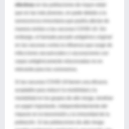
efectivas
en las poblaciones de mayor edad
que en las más jóvenes, en parte debido a la
senescencia inmunitaria que podría afectar de
manera similar a las vacunas COVID-19. Sin
embargo, el llamado
pecado antigénico original
en las vacunas contra la influenza que surge de
infecciones secuenciales o vacunaciones con
cepas antigénicamente relacionadas no es
relevante para los coronavirus.
Si las vacunas COVID-19 tienen una eficacia
aceptable para reducir la morbilidad y la
mortalidad en los grupos de alto riesgo, tendrían
un papel importante, independientemente del
impacto en la transmisión y la inmunidad de la
población. Si las poblaciones de alto riesgo