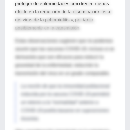
proteger de enfermedades pero tienen menos
efecto en la reducción de la diseminación fecal
del virus de la poliomielitis y, por tanto,
posiblemente en la transmisión.
Estas observaciones sugieren que no podemos
asumir que las vacunas COVID-19, incluso si se
demuestra que son eficaces para reducir la
gravedad de la enfermedad, reducirán la
transmisión del virus en un grado comparable.
La noción de que la inmunidad poblacional
inducida por la vacuna COVID-19 permitirá
un retorno a la “normalidad” anterior a
COVID-19 podría basarse en suposiciones
ilusorias.