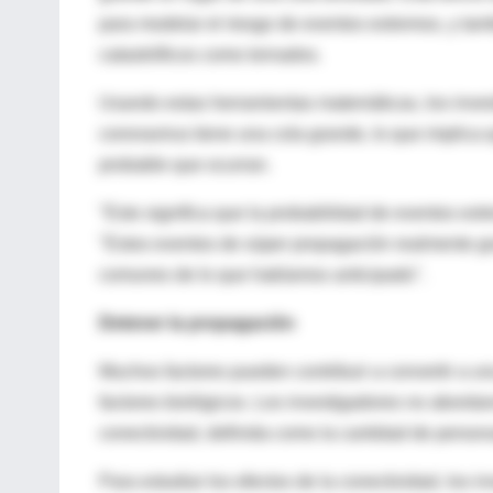
para modelar el riesgo de eventos extremos, y tam
catastróficos como tornados.
Usando estas herramientas matemáticas, los invest
coronavirus tiene una cola grande, lo que implic
probable que ocurran.
"Esto significa que la probabilidad de eventos ex
"Estos eventos de súper propagación realmente g
comunes de lo que habíamos anticipado".
Detener la propagación
Muchos factores pueden contribuir a convertir a un
factores biológicos. Los investigadores no abordar
conectividad, definida como la cantidad de person
Para estudiar los efectos de la conectividad, los