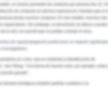
odelo, el número promedio de contactos por persona fue 10. Si
ibución de contactos en declive exponencial, mientras que el o
personas tenían muchos contactos. En ese modelo, muchas más
er esparcidores. Sin embargo, la transmisión se detuvo cuando 
e la red y se asumió que no podían contraer el virus.
entos de superpropagación podría tener un impacto significativ
s investigadores.
pandemia en curso, que es mediante la identificación de
", dice Wong. "Una forma de hacerlo sería, por ejemplo, evitar
 reunión grande".
 factores biológicos también podrían contribuir a la