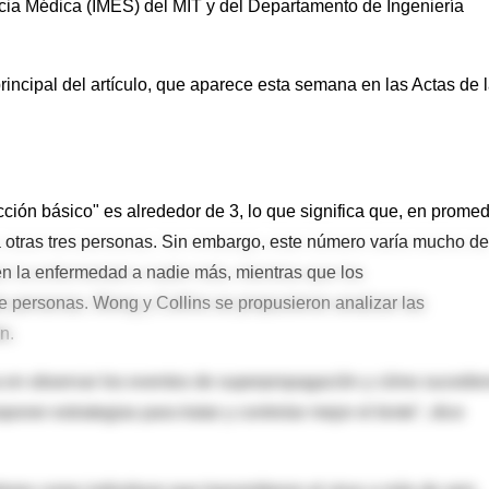
encia Médica (IMES) del MIT y del Departamento de Ingeniería
rincipal del artículo, que aparece esta semana en las Actas de 
ión básico" es alrededor de 3, lo que significa que, en promed
 a otras tres personas. Sin embargo, este número varía mucho de
en la enfermedad a nadie más, mientras que los
 personas. Wong y Collins se propusieron analizar las
n.
a en observar los eventos de superpropagación y cómo sucedie
er estrategias para tratar y controlar mejor el brote", dice