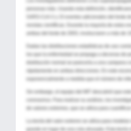
Los investigadores definieron a los superpropagad
personas más. Usando esta definición, identifica
SARS-CoV-2 y 15 eventos adicionales del brote 
revistas científicas. Durante la mayoría de estos e
ambas del brote de 2003, involucraron a más de 1
Dadas las distribuciones estadísticas de uso común 
los que la enfermedad se propaga a decenas de p
distribución normal se parecería a una campana co
rápidamente en ambas direcciones. En este escena
exponencialmente a medida que el número de infec
Sin embargo, el equipo del MIT descubrió que est
coronavirus. Para realizar su análisis, los investi
de valores extremos, que se utiliza para cuantific
La
teoría del valor extremo
se utiliza para modelar
grande en lugar de una cola ahusada. Esta teoría