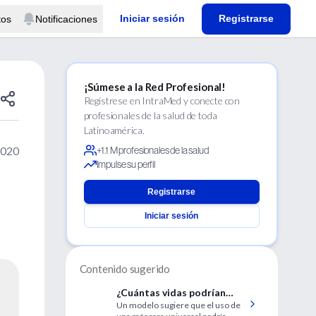
Iniciar sesión
Registrarse
tos
Notificaciones
¡Súmese a la Red Profesional!
Regístrese en IntraMed y conecte con
profesionales de la salud de toda
Latinoamérica.
2020
+1.1 M profesionales de la salud
Impulse su perfil
Registrarse
Iniciar sesión
Contenido sugerido
¿Cuántas vidas podrían
Un modelo sugiere que el uso de
salvarse con el uso