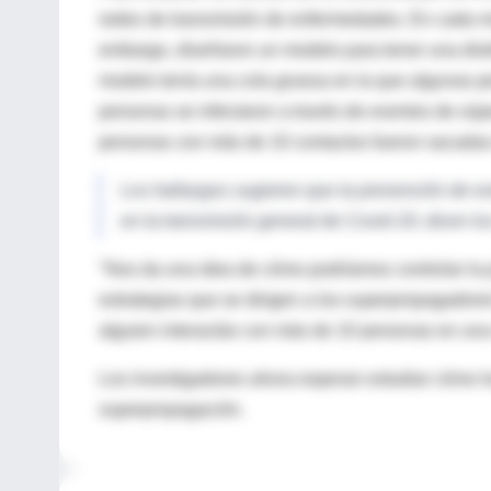
redes de transmisión de enfermedades. En cada m
embargo, diseñaron un modelo para tener una distr
modelo tenía una cola gruesa en la que algunas 
personas se infectaron a través de eventos de súp
personas con más de 10 contactos fueron sacadas d
Los hallazgos sugieren que la prevención de ev
en la transmisión general de Covid-19, dicen lo
"Nos da una idea de cómo podríamos controlar la 
estrategias que se dirigen a los superpropagadores
alguien interactúe con más de 10 personas en una
Los investigadores ahora esperan estudiar cómo los
superpropagación.