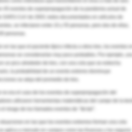
ores como individuos que transmitieron el virus a más de seis
ron 45 eventos de superpropagación de la pandemia actual de
de SARS-CoV de 2003, todos documentados en artículos de
ventos, se infectaron entre 10 y 55 personas, pero dos de ellas,
00 personas.
en las que el paciente típico infecta a otros tres, los eventos 
ersonas se considerarían muy poco probables. Por ejemplo, un
n un pico alrededor de tres, con una cola que se estrecha
rio, la probabilidad de un evento extremo disminuye
ciones se aleja del promedio de tres.
e no era el caso de los eventos de superpropagación del
gadores utilizaron herramientas matemáticas del campo de la teor
ar el riesgo de los llamados eventos de
"fat tail"
.
 situaciones en las que los eventos extremos forman una cola
 se aplica a menudo en campos como las finanzas y los seguros