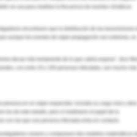
bién se usa para modelar la frecuencia de eventos climáticos
igadores encontraron que la distribución de las transmisiones
a que aunque los eventos de súper propagación son extremos, es
tremos decae más lentamente de lo que cabría esperar", dice W
randes, con entre 10 y 100 personas infectadas, son mucho má
a persona en un súper esparcidor, incluida su carga viral y otro
on los de este estudio, pero sí modelaron el papel de la
as con las que una persona infectada entra en contacto.
 investigadores crearon y compararon dos modelos matemáticos 