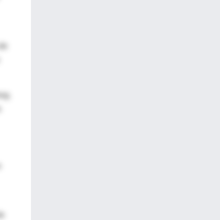
 de
ong.
s
s
de