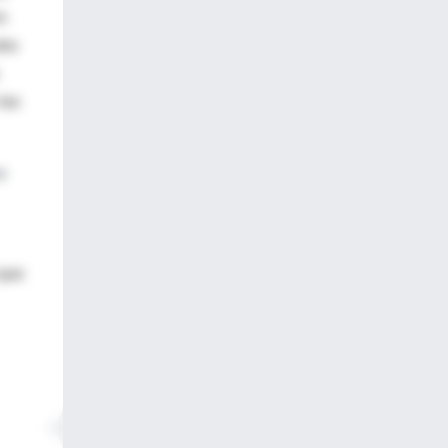
n
tro
las
o
 que