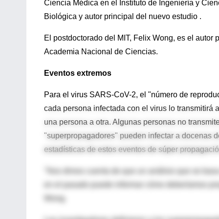
Ciencia Médica en el Instituto de Ingeniería y Ci
Biológica y autor principal del nuevo estudio .
El postdoctorado del MIT, Felix Wong, es el autor p
Academia Nacional de Ciencias.
Eventos extremos
Para el virus SARS-CoV-2, el "número de reproducc
cada persona infectada con el virus lo transmitirá
una persona a otra. Algunas personas no transmit
"superpropagadores" pueden infectar a docenas de
estadísticas de estos eventos de súper propagació
"Nos dimos cuenta de que un análisis que se bas
en el pasado puede informar cómo deberíamos propon
Wong.