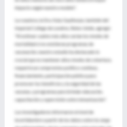
impacto según nuestro modelo".
La coautora, la Dra. Katy Gaythorpe, también del
Imperial College de Londres, Reino Unido, agregó:
"Al estimar cuánto más altos serían los niveles de
mortalidad si no existieran programas de
vacunación, nuestro estudio ha destacado lo
crucial que es mantener altos niveles de cobertura.
requerirá un compromiso político continuo,
financiamiento, participación pública para
promover los beneficios y la seguridad de las
vacunas, y programas para brindar educación,
capacitación y supervisión sobre inmunización".
Los investigadores informaron el nivel de
incertidumbre a partir de los datos sobre la carga