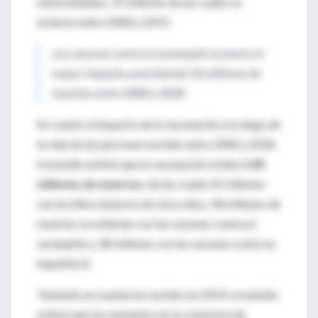
enfermedades, 37 millones de las cuales se
evitaron entre 2000 y 2019.
Las vacunas contra el sarampión tuvieron el
mayor impacto, previniendo 56 millones de
muertes entre 2000 y 2030.
En cuanto al impacto de la vacunación a lo largo de
la vida de las personas nacidas entre 2000 y 2030,
el estudio estimó que la vacunación evitará
120
millones de muertes
, de las cuales 65 millones
son en niños menores de cinco años. 58 millones de
muertes se evitarían con las vacunas contra el
sarampión y 38 millones con las vacunas contra la
hepatitis B.
Teniendo en cuenta los nacidos en 2019, el estudio
estimó que los aumentos en la cobertura de