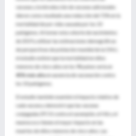
vacunas y la introducción de vacunas adicionales
dieron como resultado una reducción del 72% en la
mortalidad de por vida causada por los 10
patógenos. Al tomar esta cohorte de nacimientos
de 2019 y utilizar las estimaciones demográficas
de perspectivas de población mundial de la ONU,
el estudio estimó que la mortalidad en niños
menores de cinco años en los 98 países sería un
45% más alta
en ausencia de vacunación contra
los 10 patógenos.
El estudio también examinó el impacto relativo de
cada vacuna y demostró que las vacunas
conjugadas (PCV) contra el sarampión, el Hib y el
neumococo tienen el mayor impacto en las
muertes de niños menores de cinco años. Las