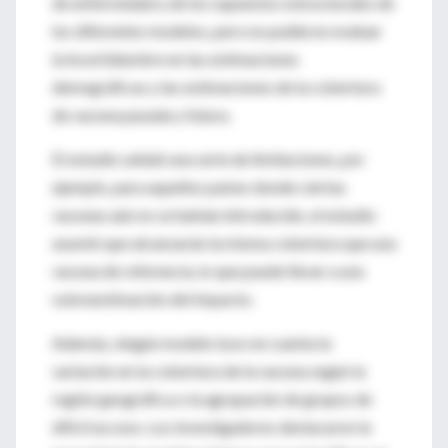
de enfermedad y de los supuestos estructurales de
los diferentes modelos, pero no pudieron evaluar
la incertidumbre en las estimaciones
demográficas y las estimaciones de la cobertura
de vacuna pasada y futura.
El estudio señaló una serie de limitaciones, por
ejemplo, para aquellos países donde ciertas
vacunas aún no se habían introducido, el estudio
asumió que alcanzarán la misma cobertura que una
vacuna de referencia, lo que puede llevar a una
sobreestimación del impacto.
Además, ningún modelo tuvo en cuenta la
variación en la cobertura de la vacuna según la
región geográfica o la agrupación de grupos de
difícil acceso. Los investigadores destacaron la