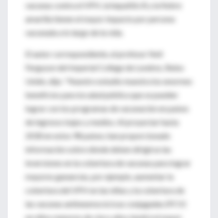
vacunas contra el VPH, la hepatitis B y la fiebre
amarilla tienen el mayor impacto por persona
vacunada a lo largo de la vida.
El autor correspondiente, el profesor Neil
Ferguson del Imperial College de Londres, Reino
Unido, dijo: "Nuestro estudio muestra los enormes
beneficios para la salud pública que se pueden
lograr con los programas de vacunación en países
de ingresos bajos y medios. Al proyectar hasta
2030 en estos 98 países, han proporcionado
información sobre dónde deben dirigirse las
inversiones en la cobertura de vacunas para lograr
mayores ganancias, por ejemplo, aumentar la
cobertura del VPH en las niñas y la cobertura de
las vacunas antineumocócicas conjugadas (PCV)
en niños menores de cinco años tendrá el mayor