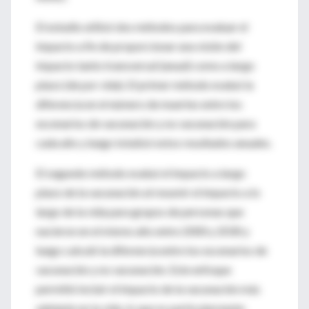
El estudio utilizó dos métodos para evaluar el
impacto a fin de proporcionar una visión del
impacto tanto transversal (anual) como a largo
plazo (de por vida). El primer método evaluó la
diferencia en el número de muertes entre los
escenarios de vacunación y no vacunación para
cada año y luego totalizó estos resultados anuales.
El segundo método evaluó el impacto a largo
plazo de la vacunación al resumir el impacto a lo
largo de la vida para grupos de personas que
nacieron en el mismo año entre 2000 y 2030 y
luego calculó la diferencia entre los escenarios de
vacunación y no vacunación. Este enfoque
permitió incluir el impacto de la vacunación más
adelante en la vida, lo que es particularmente