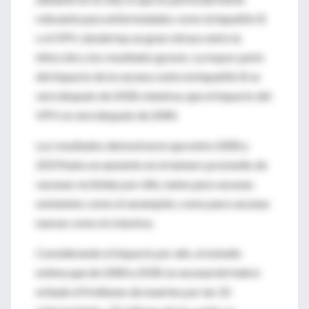
relevante para enfermedades como la hepatitis B
o el VPH, donde hay un gran retraso entre la
infección y los resultados graves. La mayor parte
del impacto de la vacuna contra la hepatitis B se
verá después de 2030, mientras que el impacto del
VPH se verá después de 2040.
Los resultados demostraron que entre 2000 y
2019 hubo un aumento en el número promedio de
vacunas recibidas por niño, tanto para vacunas
existentes como el sarampión, como para vacunas
nuevas como el rotavirus.
Considerando el impacto por año, el estudio
estima que de 2000 a 2030, la vacunación habrá
evitado 69 millones de muertes por las 10