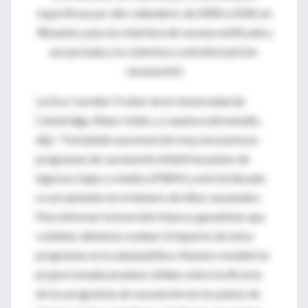
específicas por año calendario, de 2000 a 2030, en
98 países, para la cobertura de vacuna notificada y
proyectada y la cobertura contrafactual (sin
vacunación)
La Dra. Caroline Trotter de la Universidad de
Cambridge, Reino Unido, y coautora del estudio,
dijo: "Ha habido una inversión muy necesaria en
programas de vacunación infantil en países de
ingresos bajos y medios (PIBM) y esto ha llevado
a a un aumento en el número de niños vacunados.
Para informar la inversión futura y garantizar que
continúe, debemos evaluar el impacto de estos
programas en la salud pública. Nuestro modelo ha
proporcionado pruebas sólidas sobre la eficacia
de los programas de vacunación en los países de