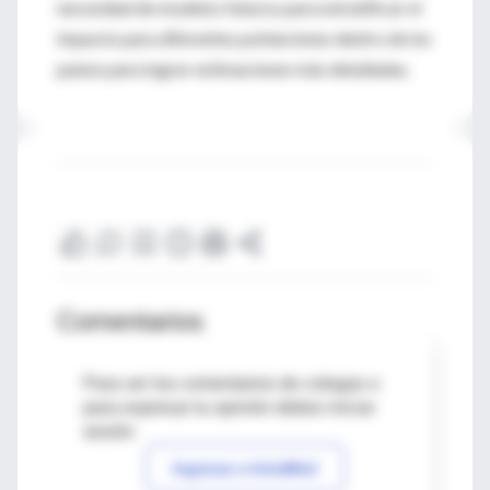
necesidad de modelos futuros para estratificar el
impacto para diferentes poblaciones dentro de los
países para lograr estimaciones más detalladas.
Comentarios
Para ver los comentarios de colegas o
para expresar tu opinión debes iniciar
sesión
Ingresar a IntraMed