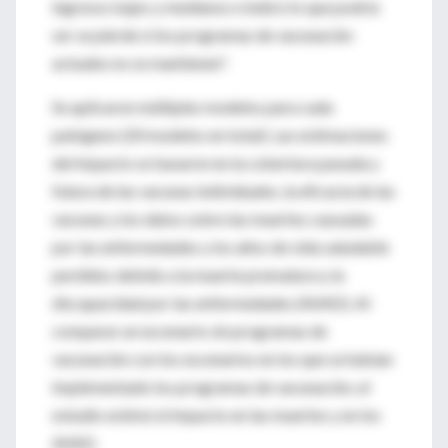
ingresos bajos y medianos e indicó lo que podría
ser se pierde si los programas de vacunación
actuales no se mantienen".
Se aplicaron múltiples modelos para cada
patógeno (20 modelos en total). Las estimaciones
del impacto se basaron en la cobertura pasada y
futura de las vacunas individuales, la eficacia de las
vacunas y los datos sobre las muertes causadas
por las enfermedades y los años de vida saludable
perdidos debido a la muerte prematura y la
discapacidad por las enfermedades (AVAD). Al
comparar un escenario sin programas de
vacunación con los escenarios en los que se habían
implementado los programas de vacunación, el
estudio estimó el impacto en las muertes y en los
AVAD.