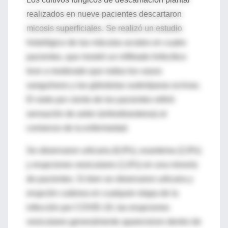
realizados en nueve pacientes descartaron
micosis superficiales. Se realizó un estudio
histológico de las máculas acrales en cuatro
pacientes, que mostró un infiltrado linfocítico
leve a moderado que rodea los vasos
sanguíneos y las glándulas sudoríparas ecrinas.
El siete por ciento de los pacientes refirió
sensación de ardor (eritrodisestesia) al
comienzo de la enfermedad.
Se observaron urticaria (6,9%), exantema (2,9%)
y erupciones vesiculares (1,6%) en una minoría
de pacientes. Si bien se observaron urticaria y
erupción cutánea en cualquier etapa de la
infección por COVID-19, las erupciones
vesiculares generalmente aparecieron dentro de