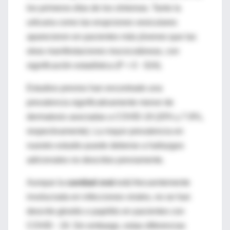
los primeros días de los síntomas. Tanto la
urticaria como las erupciones vesiculares
aparecieron en pacientes más jóvenes que las
otras manifestaciones mucocutáneas, con
significación estadística (P = 0 · 024).
Estudios previos han encontrado una
prevalencia significativamente menor de
dermatosis asociadas a COVID-19 (20% y 7-8%,
respectivamente). La mayor prevalencia en
nuestro estudio puede deberse a hallazgos
adicionales no descritos previamente.
Aunque la
cavidad oral
está frecuentemente
involucrada en infecciones virales, no se han
descrito glositis o papilitis en pacientes con
COVID ‐ 19. Sin embargo, estas diferencias