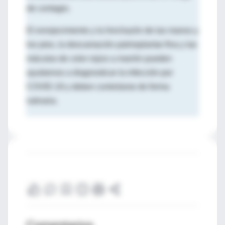
de contagio.
El enrojecimiento y la hinchazón de las manos y
los pies, la descamación palmoplantar fina y las
máculas de color rojizo a marrón pueden
ayudarnos a diagnosticar la infección por
COVID-19 y deben controlarse de forma
rutinaria.