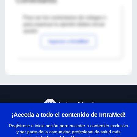
Comentarios
Para ver los comentarios de colegas o
para expresar tu opinión debes iniciar
sesión
Ingresar a IntraMed
¡Acceda a todo el contenido de IntraMed!
Centro de Ayuda
Regístrese o inicie sesión para acceder a contenido exclusivo
y ser parte de la comunidad profesional de salud más