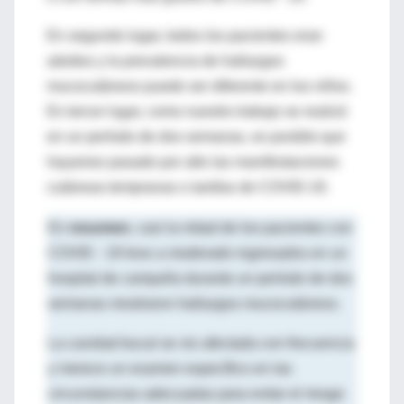
En segundo lugar, todos los pacientes eran
adultos y la prevalencia de hallazgos
mucocutáneos puede ser diferente en los niños.
En tercer lugar, como nuestro trabajo se realizó
en un período de dos semanas, es posible que
hayamos pasado por alto las manifestaciones
cutáneas tempranas o tardías de COVID-19.
En
resumen
, casi la mitad de los pacientes con
COVID ‐ 19 leve a moderado ingresados ​​en un
hospital de campaña durante un período de dos
semanas mostraron hallazgos mucocutáneos.
La cavidad bucal se vio afectada con frecuencia
y merece un examen específico en las
circunstancias adecuadas para evitar el riesgo