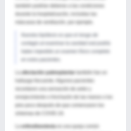
también podrían deberse a las condiciones
durante la hospitalización, incluidas las
máscaras de ventilación, por ejemplo.
Nuestra hipótesis es que el riesgo de
contagio al examinar la cavidad oral podría
haber impedido un examen físico completo
en estos pacientes.
La
afectación palmoplantar
también fue un
hallazgo frecuente. Algunos pacientes
recordaron una sensación de ardor y
enrojecimiento o hinchazón de las manos o los
pies poco después de que comenzaron los
síntomas de COVID-19.
La
eritrodisestesia
es una queja común