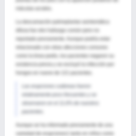
máculas acrales.
La descamación palmoplantar asintomática
difusa fue otro hallazgo común pero no
reportado previamente. Aunque podría estar
relacionado con otras afecciones comunes
como la tinea pedis, los pacientes negaron su
existencia previa y se excluyó la infección por
hongos en nueve de 121 pacientes.
Las erupciones cutáneas fueron
relativamente poco frecuentes y se
observaron en el 11,6% de nuestros
pacientes.
Aunque se ha informado previamente de una
variedad de erupciones1 tanto en niños como