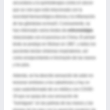
secundaria a la quimioterapia contra el cáncer
que se cree que está relacionada con la
toxicidad farmacológica directa y la inflamación
de las glándulas ecrinas5. Curiosamente, se
han informado varios brotes de
eritromelalgia
relacionada con el poxvirus en China. El primer
brote se produjo en Wuhan en 1987, y todos los
pacientes tenían síntomas respiratorios, así
como enrojecimiento e hinchazón de las manos
y los pies.
Además, se ha descrito sensación de ardor en
lesiones similares a los sabañones y hay un
caso autoinformado de un médico con COVID-
19 que se queja de una sensación de
"hormigueo" en las palmas de las manos y las
plantas de los pies con la aparición posterior de