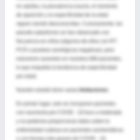
en adultos, la prevalencia exacta, el momento
de aparición y la especificidad de la edad
siguen siendo desconocidas. Curiosamente, los
pseudo-sabañones se han observado con
frecuencia en niños (algunos de ellos con RT-
PCR o pruebas serológicas negativas), pero
estuvieron ausentes en nuestros 666 pacientes,
lo que respalda la tendencia de especificidad
por edad.
Nuestro estudio tiene varias
limitaciones
.
En primer lugar, solo se incluyeron pacientes
con neumonía por COVID ‐ 19 leve a moderada
y no podemos proporcionar datos sobre la
enfermedad cutánea en pacientes asintomáticos
o con formas más graves de COVID ‐ 19.