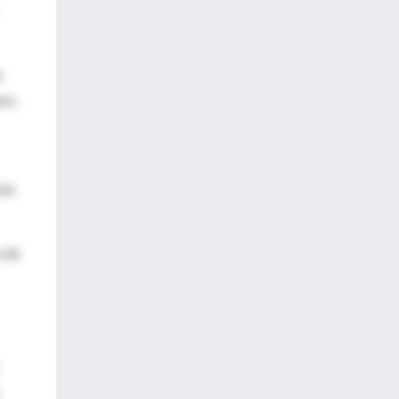
e
os,
una
s de