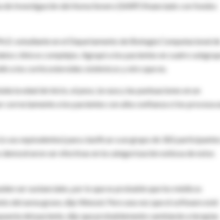
a de Investigación del Asma Severo (SARP) financiado con fondos
 Ph.D. estudiante en el Departamento de Biología Computacional d
os clínicos complejos. Agrupó a los pacientes en cuatro subgrup
ió a los corticosteroides sistémicos y otro que no.
uida la edad de inicio, el peso, la raza y las puntuaciones en un
ar correctamente a los pacientes con alta confianza si los procesa 
(o sus equivalentes) para clasificar a un grupo de 182 participante
es demostraron ser efectivas en la categorización exitosa de estos
eden ser sustanciales, por lo que es probable que los médicos
to del asma grave, dijo Wenzel. Pero una vez que el software esté
spuesta del paciente, dijo que probablemente cambiarán a terapias