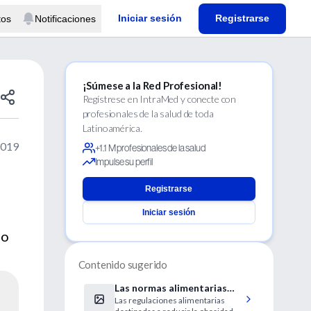
Iniciar sesión
Registrarse
tos
Notificaciones
¡Súmese a la Red Profesional!
Regístrese en IntraMed y conecte con
profesionales de la salud de toda
Latinoamérica.
2019
+1.1 M profesionales de la salud
Impulse su perfil
Registrarse
Iniciar sesión
no
Contenido sugerido
Las normas alimentarias
Las regulaciones alimentarias
chilenas cambian