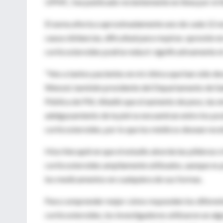
UPMC, fue publicado recientemente en línea por el A
El asma afecta a aproximadamente uno de cada 12 es
causa sibilancias, dificultad para respirar, opresión 
corticosteroides podría reducir significativamente e
"Veo a tantos pacientes en mi clínica que han sido de
Wenzel, también presidente del Departamento de Sa
Pública de Pitt. Añadió que el aumento de peso, las 
adelgazamiento de la piel se encuentran entre los pos
corticosteroides, por lo que los médicos desean recet
Hizo hincapié en que el estudio aborda las píldoras 
corticosteroides ampliamente utilizados, aunque es p
los medicamentos en cualquiera de sus formas.
Para comprender mejor cómo responden los diferente
corticosteroides, los investigadores utilizaron un a