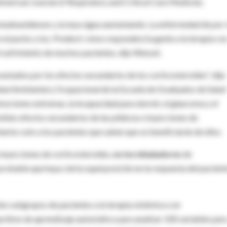
merican Journal of Respiratory and Critical Care Medicine.
tadounidenses y la tasa sigue aumentando. La enfermedad de por 
en el pecho y tos. Predecir cómo responderá la gente a la terapia co
l sufrimiento de muchos pacientes, dijo Wenzel.
vastados por los efectos secundarios de los corticosteroides", dijo
lud Ambiental y Ocupacional de la Escuela de Graduados de Salud
emociones extremas, la incapacidad para dormir, el glaucoma y el
ibles efectos secundarios de las píldoras e inyecciones de
arlos solo a los pacientes que saben que se beneficiarán de ellos.
e inyecciones de corticosteroides,
no los inhaladores
de
robable que haya cierta superposición en la respuesta del pacient
s subgrupos de pacientes a la terapia sistémica con
lgoritmo de aprendizaje automático para analizar 100 variables par