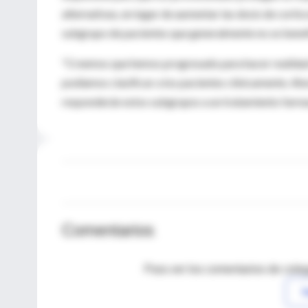
alternativas, en lugar de aumentar las dosis de cortic
subgrupo de pacientes que generalmente no se benef
"Creemos que hemos progresado para hacer realida
podíamos clasificar a los pacientes clínicamente. 
responderán estos subgrupos a un tratamiento farmac
Comentarios
Para ver los comentarios de coleg
I