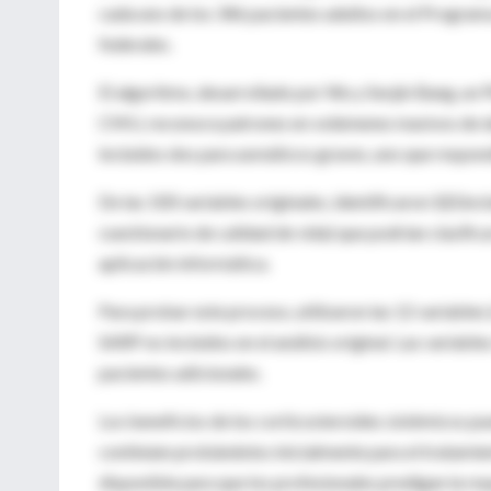
cada uno de los 346 pacientes adultos en el Program
federales.
El algoritmo, desarrollado por Wu y Seojin Bang, un
CMU, reconoce patrones en volúmenes masivos de dat
incluidos dos para asmáticos graves, uno que respond
De las 100 variables originales, identificaron
12
(incl
cuestionario de calidad de vida) que podrían clasific
aplicación informática.
Para probar este proceso, utilizaron las 12 variables 
SARP no incluidos en el análisis original. Las variabl
pacientes adicionales.
Los beneficios de los corticosteroides sistémicos pu
continúen probándolos inicialmente para el tratamien
disponible para que los profesionales predigan la re