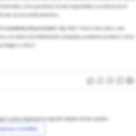
osteroides, si los pacientes no han respondido y se ubican en el
ician con los medicamentos. .
d la
medicina de precisión
", dijo Wei. "Hace cinco años, solo
Ahora, con datos increíblemente complejos, podemos predecir cómo
ológico crítico".
as o para expresar tu opinión debes iniciar sesión
ngresar a IntraMed