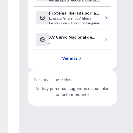
destinadas a reducir la obesidad
comportamientos
tienen un impacto positivo en las
personas con mayor probabilidad
Proteína liberada por la
de comprar alimentos de la
La grasa "entrenada" libera
grasa después del ejercicio
familia: las madres
factores en el torrente sanguíneo
mejora la glucosa
que pueden tener efectos
positivos en la salud
XV Curso Nacional de
.
Neurorradiología
(Barcelona)
Ver más
Personas sugeridas
No hay personas sugeridas disponibles
en este momento