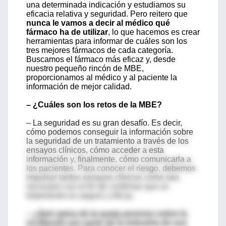
una determinada indicación y estudiamos su
eficacia relativa y seguridad. Pero reitero que
nunca le vamos a decir al médico qué
fármaco ha de utilizar
, lo que hacemos es crear
herramientas para informar de cuáles son los
tres mejores fármacos de cada categoría.
Buscamos el fármaco más eficaz y, desde
nuestro pequeño rincón de MBE,
proporcionamos al médico y al paciente la
información de mejor calidad.
– ¿Cuáles son los retos de la MBE?
– La seguridad es su gran desafío. Es decir,
cómo podemos conseguir la información sobre
la seguridad de un tratamiento a través de los
ensayos clínicos, cómo acceder a esta
información y, finalmente, cómo comunicarla a
los pacientes. Para conocer el riesgo, debemos
impulsar tantos ensayos clínicos como sea
necesario con el fin de confirmar que un
tratamiento es seguro y eficaz.
– ¿Qué opina de la queja perenne sobre la
ocultación por parte de la industria de sus