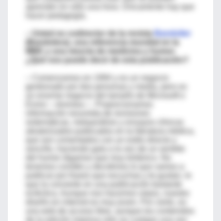
aprender en sólo una hora. Únicamente hay que
hacer pedagogía.
– Usted es codirector de la revista
Bandolier
(Bandolera), una referencia mundial en la
MBE y una mezcla de medicina y humor.
¿Qué nos puede decir de esta publicación?
– Comenzamos en 1994 y es un negocio
gestionado por dos personas y media, pero es
un enorme negocio del tamaño de Microsoft o
Enron —bromea—. Proporcionamos
información resumida de revisiones
sistemáticas, metaanálisis y ensayos clínicos
aleatorizados publicados en la literatura médica,
que son comentados con un estilo directo y
sencillo, haciendo gala a la vez de un sentido
del humor digamos que muy británico. No
tenemos comités y decidimos lo que vamos a
publicar por frases que escuchas y te gustan, lo
que la convierte en una publicación bastante
ecléctica. Aunque nos hacemos viejos, nuestro
diseño en internet es muy joven. Por cierto, es
una web de acceso libre, aunque los contenidos
de la edición impresa sólo se cuelgan una vez