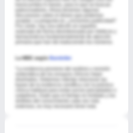
transcurridos 6 meses, para lo que se buscan
patrocinadores. Ahora tenemos algunas
discusiones sobre el dinero que podemos
aceptar. La pregunta es: ¿incluimos publicidad?
Por cierto, hay una edición en español,
realizada de forma desinteresada por médicos y
farmacéuticos fundamentalmente de atención
primaria que han ido traduciendo los números.
La MBE según
Bandolier
“La evidencia proviene del análisis y revisión
sistemática de los ensayos clínicos mejor
diseñados. Debemos intentar relacionar las
bases de la evidencia científica con la práctica
clínica habitual para evitar juicios precipitados o
subjetivos. Dado que el tiempo es limitado y los
ámbitos del conocimiento cada vez más
extensos, es muy necesario tener esta