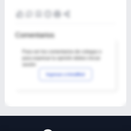
Comentarios
Para ver los comentarios de colegas o
para expresar tu opinión debes iniciar
sesión
Ingresar a IntraMed