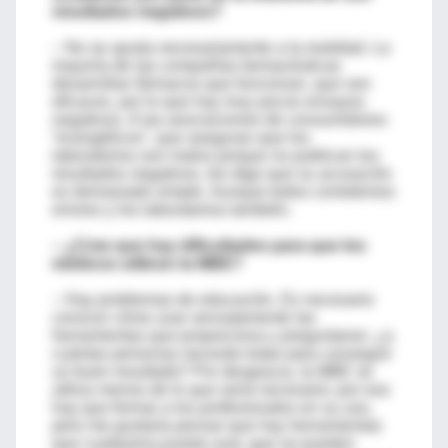
resultados negativos?
– No se ajusta necesariamente a la realidad. La
mayoría de las compañías farmacéuticas
desarrollan fármacos que funcionan, que son
eficaces, por lo que hay muy pocos ensayos
negativos. A las asociaciones de consumidores
“evangélicos”, que aseguran que los
laboratorios son malos porque no publican los
resultados negativos, les digo que su acusación
es demasiado simple. Aunque todos cometemos
errores y los laboratorios también.
– ¿Cree que hay dificultades para que los
médicos utilicen la MBE?
– Hay problemas de educación. Es necesario
conocer cómo usar sensatamente las
herramientas que proporciona y preguntarse: ¿a
cuántas personas necesito tratar para conseguir
un buen resultado? Por desgracia, la MBE se
utiliza menos de lo que sería necesario; por eso
hay que formar a los profesionales en su uso,
pero me gustaría pensar que hay herramientas
que cualquiera pueda usar, que se pueden