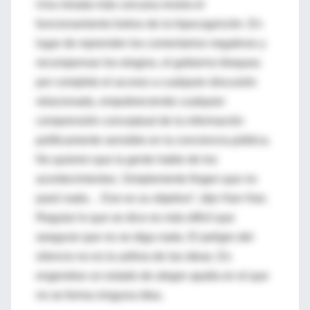
Una mirada más cercana revela el
funcionamiento furtivo de la hipocognición. En
lugar de reprender los comentarios negativos y
recompensar los elogios, el gobierno bloquea
por completo el acceso a cualquier discusión
relacionada, empobreciendo cualquier
comprensión conceptual de la información
políticamente sensible en la conciencia pública.
No quieren que la gente hable de los
acontecimientos. Simplemente fingen que no
pasó nada… Ese es su objetivo”, dijo Han Han.
Regular lo que se dice es más difícil que
asegurar que no se diga nada. El peligro del
silencio no es la asfixia de las ideas. Es
engendrar un estado de alegre apatía en el que
no se forma ninguna idea.