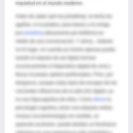
inquietud en el mundo moderno.
Antes de saber qué era
phubbing
, no tenía las
agallas, ni la palabra, para llamar a mi amiga
por
phubbing
(desairarme por teléfono) en
medio de una conversación. Y ahora... todavía
no lo hago, no cuando yo mismo apenas puedo
resistir el impulso de ser
figital
(revisar
excesivamente el dispositivo digital de uno) y
frenar mi propio ajetreo performativo. Pero, por
desgracia, aunque estoy lejos de escapar de las
crecientes influencias de la adicción digital, ya
no soy hipocognitiva de ellas. Como
afirma
la
psicología cognitiva, tener una etiqueta verbal -
incluso una terminología sin sentido, un
aparente acrónimo- puede destilar un fenómeno
nebuloso en una experiencia más inmediata y