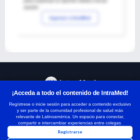
para expresar tu opinión debes iniciar
sesión
Ingresar a IntraMed
¡Acceda a todo el contenido de IntraMed!
Centro de Ayuda
Regístrese o inicie sesión para acceder a contenido exclusivo
y ser parte de la comunidad profesional de salud más
relevante de Latinoamérica. Un espacio para conectar,
Términos y condiciones
compartir e intercambiar experiencias entre colegas.
| Políticas de privacidad
Registrarse
| Todos los derechos reservados | Copyright 1997-2026