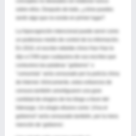
conceptos no deseados sin elaborar nunca
sobre ellos. Después de todo, ¿cómo puedes
sentir algo que no existe en primer lugar?
La hipocognición intencional puede servir como
un poderoso medio de control de la información.
En 2010, el escritor rebelde chino Han Han le
dijo a CNN que cualquiera de sus escritos que
contuviera las palabras "gobierno" o
"comunista" sería censurado por la policía china
de Internet. Irónicamente, estos esfuerzos de
censura también amortiguaron una gran
cantidad de elogios de los blogs a favor del
liderazgo. Un elogio efusivo como '¡Viva el
gobierno!' sería censurado también, por la mera
mención de 'gobierno'.