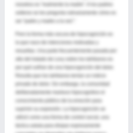
nosotros es “realmente la madre”. A los padres
solteros se les pregunta rutinariamente cómo es
ser “padre y madre a la vez”.'
Pero la forma más oscura de hipocognición es
la que nace de intenciones motivadas y
resueltas. Una parte frecuentemente pasada por
alto del tratado de Levy sobre los tahitianos es
por qué sufrían de una hipocognición del dolor.
Resulta que los tahitianos tenían un indicio
privado de dolor. Sin embargo, la comunidad
deliberadamente mantuvo hipocognitivo el
conocimiento público de la emoción para
suprimir su expresión. La hipocognición se
utilizó como una forma de control social, una
táctica astuta para disipar expresamente