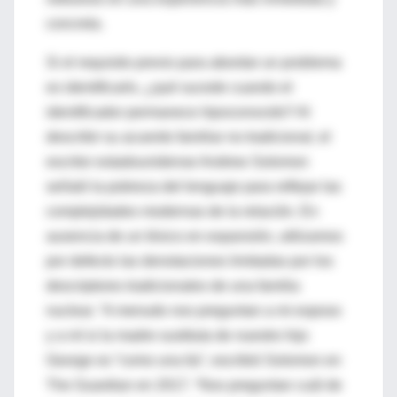
concreta.
Si el requisito previo para abordar un problema
es identificarlo, ¿qué sucede cuando el
identificador permanece
hipoconocido
? Al
describir su acuerdo familiar no tradicional, el
escritor estadounidense Andrew Solomon
señaló la pobreza del lenguaje para reflejar las
complejidades modernas de la relación. En
ausencia de un léxico en expansión, utilizamos
por defecto las denotaciones limitadas por los
descriptores tradicionales de una familia
nuclear. “A menudo nos preguntan a mi esposo
y a mí si la madre sustituta de nuestro hijo
George es “como una tía”, escribió Solomon en
The Guardian en 2017. “Nos preguntan cuál de