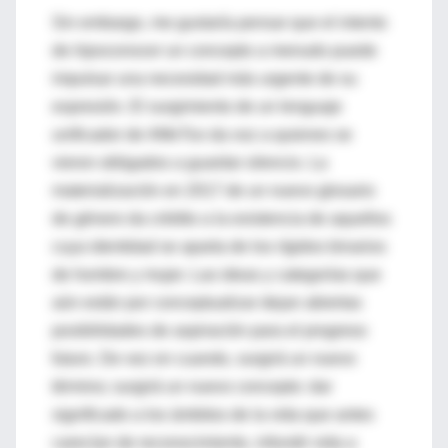
Sin embargo, me gustaría pensar que el intento
de
hipoconocer
un concepto a menudo puede
impulsar una necesidad más urgente de su
expresión. El surgimiento de un lenguaje
unificador de #
MeToo
da voz a quienes se
vieron obligados a guardar silencio. La
materialización en 2017 de un nuevo glosario
de género da crédito a la existencia de aquellos
cuya identidad se aparta de los rígidos binarios
de hombre y mujer. Las ideas y categorías que
aún están por conceptualizar dejan abiertas
posibilidades de aspiración para el progreso
futuro. De vez en cuando, surgirá un nuevo
término; surgirá un nuevo concepto: dar
significado a los ámbitos de la vida que antes
carecían de reconocimiento, infundir vida a