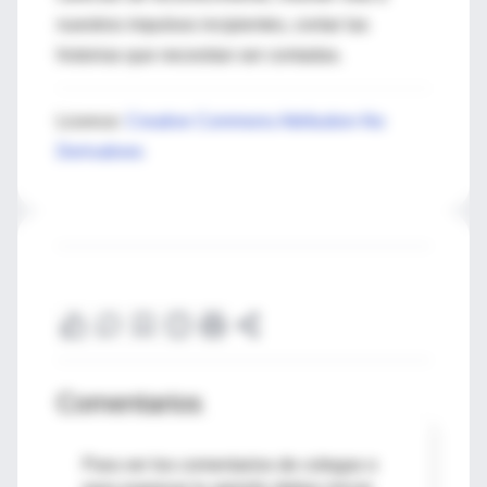
nuestros impulsos incipientes, contar las
historias que necesitan ser contadas.
Licence:
Creative Commons Attribution-No
Derivatives
Comentarios
Para ver los comentarios de colegas o