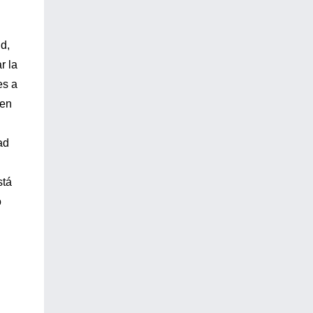
d,
r la
es a
 en
ad
stá
o