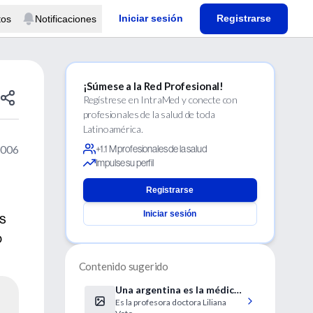
Iniciar sesión
Registrarse
tos
Notificaciones
¡Súmese a la Red Profesional!
Regístrese en IntraMed y conecte con
profesionales de la salud de toda
Latinoamérica.
2006
+1.1 M profesionales de la salud
Impulse su perfil
Registrarse
Iniciar sesión
os
o
Contenido sugerido
Una argentina es la médica
Es la profesora doctora Liliana
ginecóloga y obstetra del