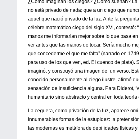
¿Cómo imaginan los ciegos? ¿Cómo sueñan? La exp
no está privado de nada; que a un ciego que nunca
aquel que nació privado de la luz. Ante la pregunt
célebre matemático ciego del siglo XVI, contestó:
manos me informarían mejor sobre lo que pasa en l
ver antes que las manos de tocar. Sería mucho mej
que concederme el que me falta” (narrado en 1749 
para uso de los que ven, ed. El cuenco de plata). 
imaginó, y construyó una imagen del universo. Es
conocido personalmente al ciego ilustre, afirmó qu
sensación de insuficiencia alguna. Para Diderot, “e
humanitario sino abstracto y central en toda teoría 
La ceguera, como privación de la luz, aparece omi
innumerables formas de la estupidez: la pretensión
las modernas es metáfora de debilidades físicas y 