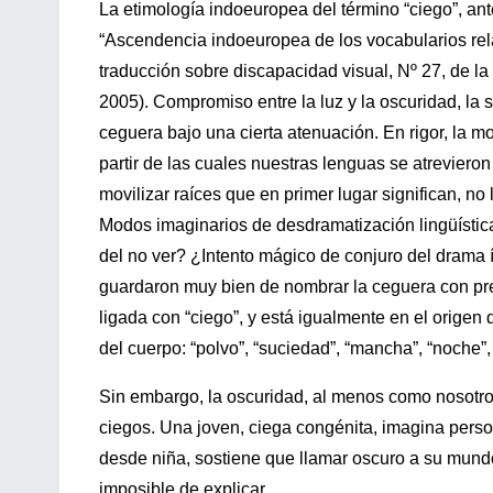
La etimología indoeuropea del término “ciego”, ante
“Ascendencia indoeuropea de los vocabularios rel
traducción sobre discapacidad visual, Nº 27, de 
2005). Compromiso entre la luz y la oscuridad, la
ceguera bajo una cierta atenuación. En rigor, la mo
partir de las cuales nuestras lenguas se atrevier
movilizar raíces que en primer lugar significan, n
Modos imaginarios de desdramatización lingüístic
del no ver? ¿Intento mágico de conjuro del drama 
guardaron muy bien de nombrar la ceguera con prec
ligada con “ciego”, y está igualmente en el origen
del cuerpo: “polvo”, “suciedad”, “mancha”, “noche”,
Sin embargo, la oscuridad, al menos como nosotro
ciegos. Una joven, ciega congénita, imagina perso
desde niña, sostiene que llamar oscuro a su mundo
imposible de explicar.