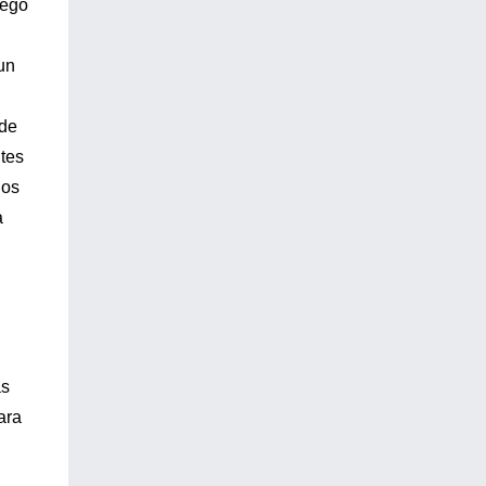
iego
un
 de
ntes
gos
a
as
ara