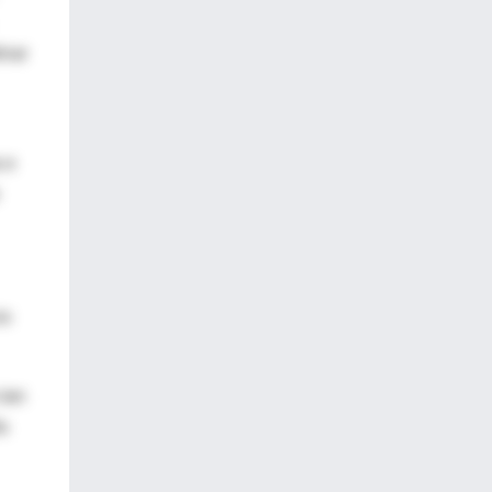
inar
a e
io
 tan
a