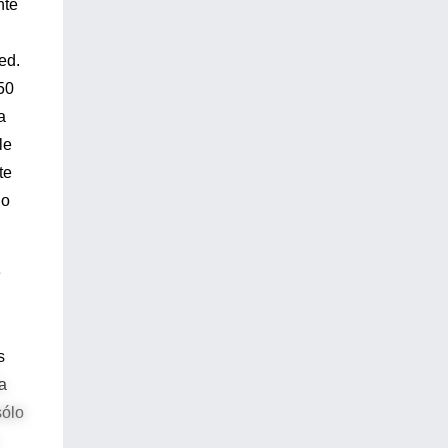
nte
ed.
50
a
le
te
do
e
s
a
sólo