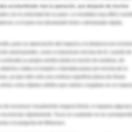
staba acostumbrado: tras la operación, aun después de muchos
les con la velocidad de su paso. Le resultaba muy difícil coord
istancia; si el paso era demasiado lento o demasiado rápido,
ndía, pues su apreciación del espacio y la distancia era inciert
arecían amenazantes, como si estuvieran encima de él, cuando de
o confundía su propia sombra (toda la noción de sombras, de
e detenía o daba un traspié o intentaba pasar por encima de la
sas, ya que sólo veía una confusa superficie plana de líneas
 verlas como objetos sólidos que subían o bajaban en un espac
es de reconocer visualmente ninguna forma, ni siquiera algunas
to reconocían rápidamente. Tocar un cuadrado no se correspondí
esta a la pregunta de Molyneux.