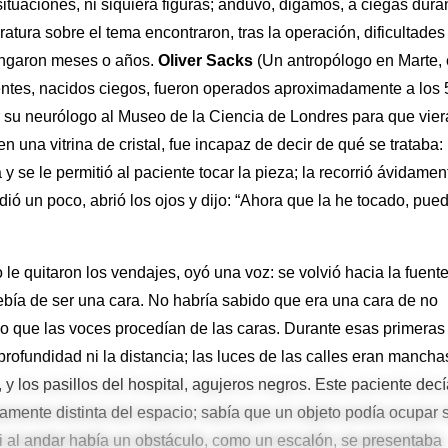
ituaciones, ni siquiera figuras; anduvo, digamos, a ciegas dura
ratura sobre el tema encontraron, tras la operación, dificultades
olongaron meses o años.
Oliver Sacks
(Un antropólogo en Marte, 
entes, nacidos ciegos, fueron operados aproximadamente a los 
or su neurólogo al Museo de la Ciencia de Londres para que vier
 una vitrina de cristal, fue incapaz de decir de qué se trataba: 
 y se le permitió al paciente tocar la pieza; la recorrió ávidamen
dió un poco, abrió los ojos y dijo: “Ahora que la he tocado, pue
 le quitaron los vendajes, oyó una voz: se volvió hacia la fuent
bía de ser una cara. No habría sabido que era una cara de no
o que las voces procedían de las caras. Durante esas primeras
profundidad ni la distancia; las luces de las calles eran mancha
y los pasillos del hospital, agujeros negros. Este paciente decí
amente distinta del espacio; sabía que un objeto podía ocupar 
 si al andar había un obstáculo, como un escalón, se presentaba