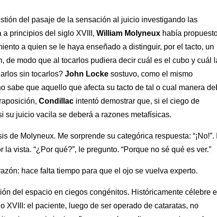
estión del pasaje de la sensación al juicio investigando las
a principios del siglo XVIII,
William Molyneux
había propuesto
nto a quien se le haya enseñado a distinguir, por el tacto, un
 de modo que al tocarlos pudiera decir cuál es el cubo y cuál l
iarlos sin tocarlos?
John Locke
sostuvo, como el mismo
no sabe que aquello que afecta su tacto de tal o cual manera d
traposición,
Condillac
intentó demostrar que, si el ciego de
si su juicio vacila se deberá a razones metafísicas.
sis de Molyneux. Me sorprende su categórica respuesta: “¡No!”. 
r la vista. “¿Por qué?”, le pregunto. “Porque no sé qué es ver.”
zón: hace falta tiempo para que el ojo se vuelva experto.
ción del espacio en ciegos congénitos. Históricamente célebre 
glo XVIII: el paciente, luego de ser operado de cataratas, no