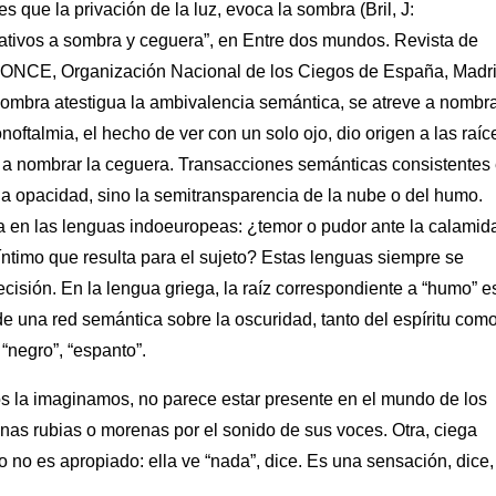
s que la privación de la luz, evoca la sombra (Bril, J:
ativos a sombra y ceguera”, en Entre dos mundos. Revista de
la ONCE, Organización Nacional de los Ciegos de España, Madri
 sombra atestigua la ambivalencia semántica, se atreve a nombra
noftalmia, el hecho de ver con un solo ojo, dio origen a las raíc
on a nombrar la ceguera. Transacciones semánticas consistentes
o la opacidad, sino la semitransparencia de la nube o del humo.
a en las lenguas indoeuropeas: ¿temor o pudor ante la calamid
íntimo que resulta para el sujeto? Estas lenguas siempre se
isión. En la lengua griega, la raíz correspondiente a “humo” e
 de una red semántica sobre la oscuridad, tanto del espíritu com
 “negro”, “espanto”.
s la imaginamos, no parece estar presente en el mundo de los
nas rubias o morenas por el sonido de sus voces. Otra, ciega
 no es apropiado: ella ve “nada”, dice. Es una sensación, dice,