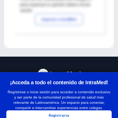
para expresar tu opinión debes iniciar
sesión
Ingresar a IntraMed
¡Acceda a todo el contenido de IntraMed!
Centro de Ayuda
Regístrese o inicie sesión para acceder a contenido exclusivo
y ser parte de la comunidad profesional de salud más
relevante de Latinoamérica. Un espacio para conectar,
Términos y condiciones
compartir e intercambiar experiencias entre colegas.
| Políticas de privacidad
Registrarse
| Todos los derechos reservados | Copyright 1997-2026