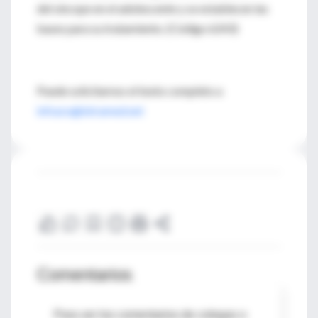
del síncope en el adolescente y se establecen las
bases para su tratamiento. (Código 6243)
Puede solicitarnos el texto completo a
infouru@intramed.net
Comentarios
Para ver los comentarios de colegas o