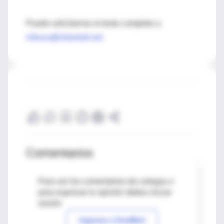
Puede solicitarnos el texto completo a
infouru@intramed.net
Comentarios
Para ver los comentarios de colegas o
para expresar tu opinión debes iniciar
sesión
Ingresar a IntraMed