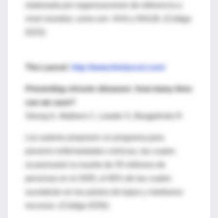
elaborada por organizaciones de referencia a
nivel mundial, como son AHA y NHLBI. (Código
6253)
The Lancet:
http://www.thelancet.com/
Preventing chronic diseases: how many lives
can we save?
Strong K, Mathers C, Leeder S, Beaglehole R
Los autores proponen un programa para
prevenir enfermedades crónicas, las cuales
ocasionarán la muerte de 35 millones de
personas en el 2005, el 80% de las cuales
sucederán en los países de bajos y medianos
recursos. (Código 6250)