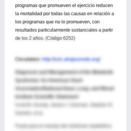
programas que promueven el ejercicio reducen
la mortalidad por todas las causas en relación a
los programas que no lo promueven, con
resultados particularmente sustanciales a partir
de los 2 años. (Código 6252)
Circulation:
http://circ.ahajournals.org/
Diagnosis and Management of the Metabolic
Syndrome: An American Heart
Association/National Heart, Lung, and Blood
Institute Scientific Statement
Scott M. Grundy, James I. Cleeman, Stephen R.
Daniels, et al.
Pauta para el manejo del síndrome metabólico