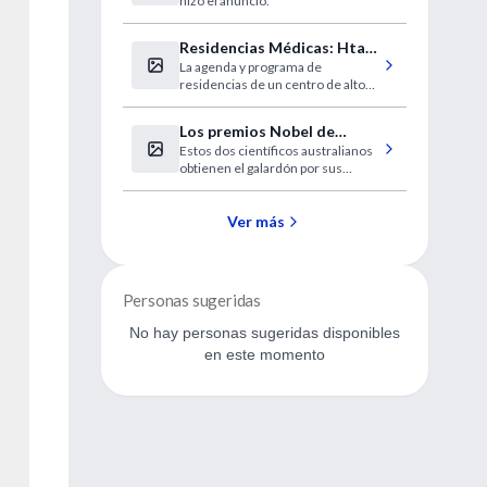
hizo el anuncio.
Residencias Médicas: Htal.
La agenda y programa de
Comunidad, Mar del Plata
residencias de un centro de alto
nivel.
Los premios Nobel de
Estos dos científicos australianos
Medicina y el Helicobacter
obtienen el galardón por sus
Pylori
trabajos sobre la bacteria
Helicobacter pylori y su papel en el
desarrollo de la gastritis y la úlcera
Ver más
péptica
Personas sugeridas
No hay personas sugeridas disponibles
en este momento