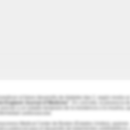
predicen el futuro desarrollo de diabetes tipo 2, según revela u
w England Journal of Medicine".
En concreto, la presencia d
socian a un estadio temprano de la resistencia a la insulina, q
nfermedad cardiovascular.
 Deaconess Medical Center de Boston (Estados Unidos), quienes
ca potencial para el desarrollo de tratamientos antidiabéticos,