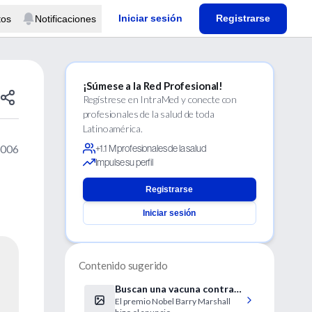
Iniciar sesión
Registrarse
tos
Notificaciones
¡Súmese a la Red Profesional!
Regístrese en IntraMed y conecte con
profesionales de la salud de toda
Latinoamérica.
2006
+1.1 M profesionales de la salud
Impulse su perfil
Registrarse
Iniciar sesión
Contenido sugerido
Buscan una vacuna contra
El premio Nobel Barry Marshall
la úlcera