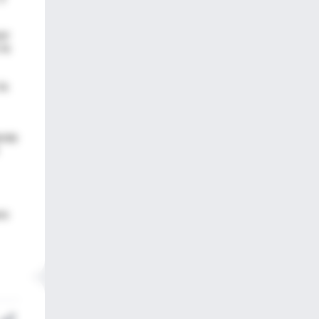
or
la
la
ente
ro