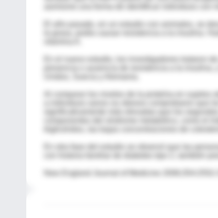
asimismo una forma de identificar individuos con ri
El año pasado, en un estudio con animales, se des
la grasa, podía causar resistencia a la insulina. 
vitamina A.
En el nuevo estudio, los investigadores trataron 
presencia o ausencia de resistencia a la insulina, 
Unidos, Suecia y Alemania.
Al comparar los niveles de la proteína en sujetos
a individuos sanos no obesos comprobaron que l
significativamente más elevadas que los segundos
componentes del síndrome metabólico, como el índic
triglicéridos, las bajas concentraciones de colestero
En otra fase del estudio se observó que las perso
con historia familiar de diabetes tipo 2, también p
New England Journal of Medicine 2006;354:2552