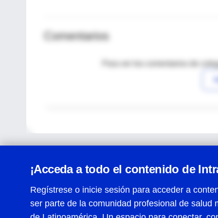
Comentarios
Para ver los comentarios de coleg
I
¡Acceda a todo el contenido de Int
Regístrese o inicie sesión para acceder a conten
ser parte de la comunidad profesional de salud 
Centro de Ayuda
de Latinoamérica. Un espacio para conectar, co