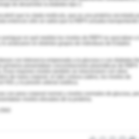
esgo de desarrollar la diabetes tipo 2.
cubrió que la citada molécula, que es una proteína secretada p
Hasta entonces sólo se sabía que la RBP4 actuaba transportando 
de averiguar en qué medida los niveles de RBP4 se asociaban a 
y lo analizaron en distintos grupos de individuos de Estados
 obesos con tolerancia empeorada a la glucosa o con diabetes fr
os primeros presentaban concentraciones plasmáticas de RBP4
. Esos mayores niveles también se relacionaron con otros
e de masa corporal, el ratio cintura-cadera, los niveles de
l HDL y la presión arterial sistólica.
nas con peso corporal normal y niveles normales de glucosa, pe
resentaban niveles elevados de la proteína.
-2563