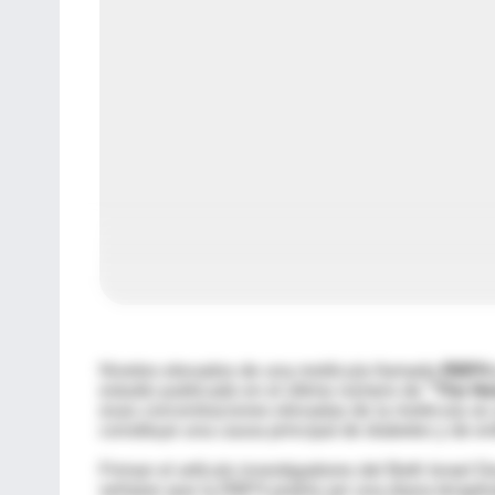
Niveles elevados de una molécula llamada
RBP4
estudio publicado en el último número de
"The Ne
esas concentraciones elevadas de la molécula se a
constituye una causa principal de diabetes y de e
Firman el artículo investigadores del Beth Israel
señalan que la RBP4 podría ser una diana terapéuti