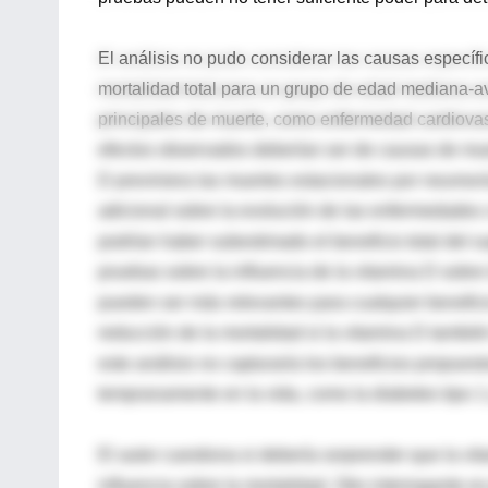
El análisis no pudo considerar las causas específ
mortalidad total para un grupo de edad mediana-a
principales de muerte, como enfermedad cardiovasc
efectos observados deberían ser de causas de muert
D previniera las muertes estacionales por neumonía 
adicional sobre la evolución de las enfermedades 
podrían haber subestimado el beneficio total del 
pruebas sobre la influencia de la vitamina D sobre
pueden ser más relevantes para cualquier beneficio
reducción de la mortalidad si la vitamina D tambié
este análisis no capturaría los beneficios propue
tempranamente en la vida, como la diabetes tipo 1 y
El autor cuestiona si debería sorprender que la vi
influencia sobre la mortalidad. Otro interrogante 