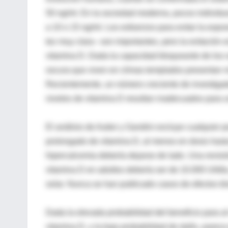
50 ng/ml. En la sociedad moderna, pocos individuos
a 10 o 15 ng/ml. Los esfuerzos para evitar la exp
tez muy clara– son importantes, pero la evitación
vitamina D. Dada la capacidad bloqueante de los r
oscura que viven en climas templados presentan n
Recientemente, un número creciente de investigad
niveles de vitamina D resultan inadecuados para 
El análisis de Autier y Gandini excluye cualquier 
prolongado de vitamina D, al menos en dosis hasta 
hipercalcemia debería dejarse de lado. Una revisi
vitamina D en adultos debería ser de 10.000 UI/día
solar. Nunca se han publicado casos de efectos tóx
Dada la elevada probabilidad del beneficio para al
vitamina D, y la baja probabilidad de daño, parece