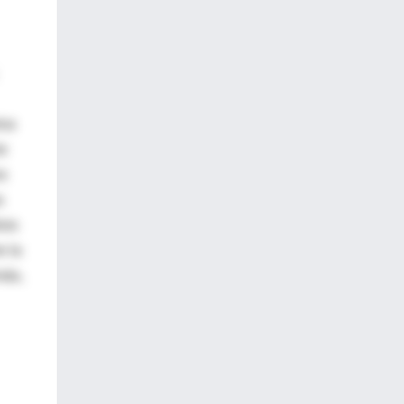
ina
to
os
s
sis
e la
más,