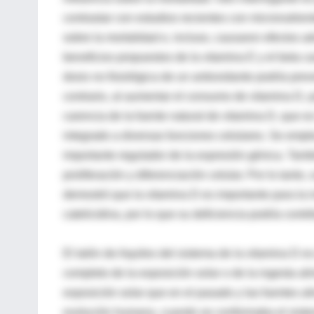
contrastar con estudios recientes con micronutrie
sobre la mortalidad e, incluso, causaron efectos a
beneficios propuestos de la vitamina E y el beta 
dosis no fisiológica de un antioxidante podría prev
contrario, al aumentar el consumo de vitamina D, p
carencia de la fuente natural de vitamina D, que es
integrado a diversas funciones celulares. Se empl
importante regulador de la expresión génica. Tamb
proliferación y diferenciación celular. Por lo tanto
demostró que la vitamina D es importante para la i
catelicidina, por lo que su deficiencia podría cont
El talón de Aquiles del sistema de la vitamina D es
completo de la exposición solar o de la ingesta a
exposición solar que en el pasado y las fuentes a
evolución humana, cuando se conformaba el sistema