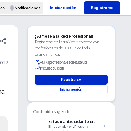
Iniciar sesión
Registrarse
tos
Notificaciones
¡Súmese a la Red Profesional!
Regístrese en IntraMed y conecte con
profesionales de la salud de toda
Latinoamérica.
2012
+1.1 M profesionales de la salud
Impulse su perfil
Registrarse
Iniciar sesión
na
s
Contenido sugerido
Estado antioxidante en
El liquen plano (LP) es una
pacientes con liquen plano