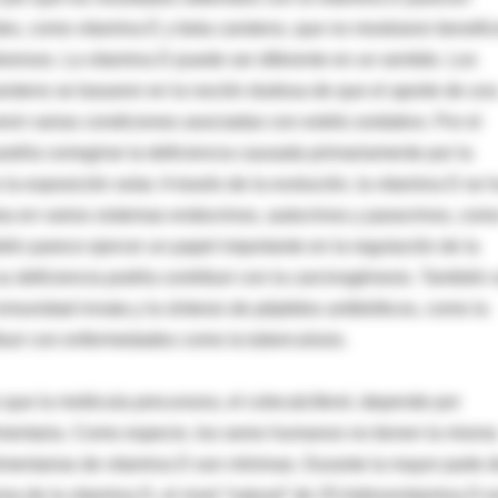
ntes, como vitamina E y beta caroteno, que no mostraron benefic
dversos. La vitamina D puede ser diferente en un sentido. Los
caroteno se basaron en la noción dudosa de que el aporte de un
enir varias condiciones asociadas con estrés oxidativo. Por el
odría corregirse la deficiencia causada primariamente por la
 la exposición solar. A través de la evolución, la vitamina D se 
ea en varios sistemas endocrinos, autocrinos y paracrinos, com
ién parece ejercer un papel importante en la regulación de la
, su deficiencia podría contribuir con la carcinogénesis. También 
nmunidad innata y la síntesis de péptidos antibióticos, como la
ribuir con enfermedades como la tuberculosis.
 que la molécula precursora, el colecalciferol, depende por
limentaria. Como especie, los seres humanos no tienen la misma
limentarias de vitamina D son mínimas. Durante la mayor parte d
 de la vitamina D, el nivel “natural” de 25-hidroxivitamina D e