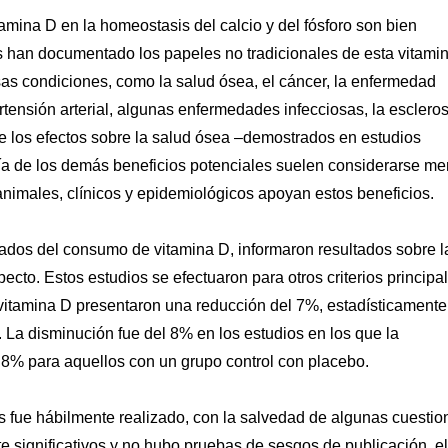
tamina D en la homeostasis del calcio y del fósforo son bien
s han documentado los papeles no tradicionales de esta vitami
sas condiciones, como la salud ósea, el cáncer, la enfermedad
ertensión arterial, algunas enfermedades infecciosas, la escleros
a de los efectos sobre la salud ósea –demostrados en estudios
ría de los demás beneficios potenciales suelen considerarse m
n animales, clínicos y epidemiológicos apoyan estos beneficios.
izados del consumo de vitamina D, informaron resultados sobre l
pecto. Estos estudios se efectuaron para otros criterios principa
 vitamina D presentaron una reducción del 7%, estadísticamente
s. La disminución fue del 8% en los estudios en los que la
 8% para aquellos con un grupo control con placebo.
is fue hábilmente realizado, con la salvedad de algunas cuestio
e significativos y no hubo pruebas de sesgos de publicación, el