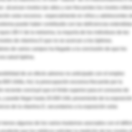
 alcanzan niveles tan altos y son frecuentes los niveles inferi
osición solar excesiva –especialmente en niños y adolescentes 
 extrema puede haber contribuido con las deficiencias extendida
ayos UB-V de la melanina, la mayoría de los individuos de tez
iveles de vitamina D que no se acercan a los óptimos.
ores de varios campos ha llegado a la conclusión de que los
una salud óptima.
posibilidad de un efecto adverso no anticipado con el empleo
800 UI/día. Así, la preocupación excesiva frecuente por la
ón reciente concluyó que el límite superior para el consumo de
, y puede llegar hasta 20.000 UI/d, proveniente de la exposició
icos de la vitamina D, secundarios a la exposición solar.
 menos algunos de los varios trastornos asociados con el défici
 prudente que los médicos soliciten la medición de los niveles 