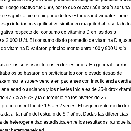
el riesgo relativo fue 0.99, por lo que el azar aún podía ser una
nte significativo en ninguno de los estudios individuales, pero
go inferior no significativo similar en magnitud al resultado tot
negativa respecto del consumo de vitamina D en las dosis
0 a 2 000 UI/d. El consumo diario promedio de vitamina D ajust
s de vitamina D variaron principalmente entre 400 y 800 UI/día.
s de los sujetos incluidos en los estudios. En general, fueron
 trabajos se basaron en participantes con elevado riesgo de
examinar la supervivencia en pacientes con insuficiencia cardí
iana edad o ancianos y los niveles iniciales de 25-hidroxivitam
 de 47.7% a 95% y la diferencia en los niveles de 25-
l grupo control fue de 1.5 a 5.2 veces. El seguimiento medio fue
ada al tamaño del estudio de 5.7 años. Dadas las diferencias
ia de heterogeneidad estadística entre los resultados, aunque la
tectar heterogeneidad.