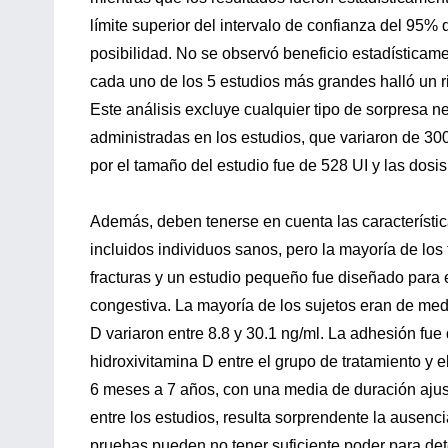
límite superior del intervalo de confianza del 95% d
posibilidad. No se observó beneficio estadísticame
cada uno de los 5 estudios más grandes halló un ries
Este análisis excluye cualquier tipo de sorpresa 
administradas en los estudios, que variaron de 30
por el tamaño del estudio fue de 528 UI y las dosi
Además, deben tenerse en cuenta las característica
incluidos individuos sanos, pero la mayoría de los
fracturas y un estudio pequeño fue diseñado para 
congestiva. La mayoría de los sujetos eran de med
D variaron entre 8.8 y 30.1 ng/ml. La adhesión fue
hidroxivitamina D entre el grupo de tratamiento y e
6 meses a 7 años, con una media de duración ajust
entre los estudios, resulta sorprendente la ausenc
pruebas pueden no tener suficiente poder para de