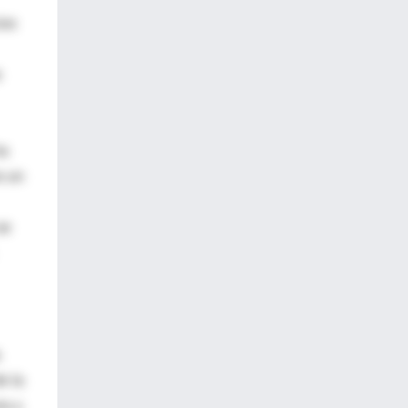
ios
a
ha
o un
se
e la
ra ≥