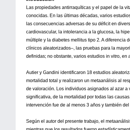
Las propiedades antirraquíticas y el papel de la vi
conocidas. En las últimas décadas, varios estudio
las consecuencias adversas de su déficit en diver
cardiovascular, la intolerancia a la glucosa, la hip
múltiple y la diabetes mellitus tipo 2. A diferenci
clínicos aleatorizados–, las pruebas para la mayo
definidas; no obstante, varios estudios in vitro, e
Autier y Gandini identificaron 18 estudios aleator
mortalidad total y realizaron un metaanálisis al res
de valoración. Los individuos asignados al azar a
significativa, de la mortalidad por todas las causa
intervención fue de al menos 3 años y también del
Según el autor del presente trabajo, el metaanális
mientras que los resultados fueron estadísticament