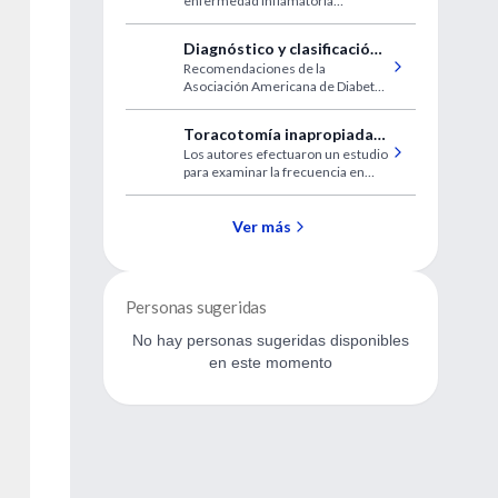
enfermedad inflamatoria
autoinmune mucocutánea.
Diagnóstico y clasificación
Recomendaciones de la
de la diabetes mellitus (I)
Asociación Americana de Diabetes
con los conceptos actualizados
para el diagnóstico y clasificación
Toracotomía inapropiada
de la diabetes.
Los autores efectuaron un estudio
en el departamento de
para examinar la frecuencia en
emergencia
que fueron realizadas las
toracotomías en el departamento
de emergencia, en pacientes sin
Ver más
indicaciones apropiadas.
Personas sugeridas
No hay personas sugeridas disponibles
en este momento