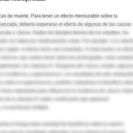
icas de muerte. Para tener un efecto mensurable sobre la
vanzada, debería esperarse el efecto de algunas de las causas
ular y cáncer. Dados los tiempos breves de los estudios, los
e con latencias relativamente cortas. Por ejemplo, si la vitam
o gripe, el efecto sería casi inmediato. Si ésta tuviera un efec
crónicas, que suelen tener latencias prolongadas, estos estudi
suplemento con vitamina D. Respecto del cáncer, existen alguna
 la incidencia y supervivencia. Los resultados de este metaanáli
 sobre la supervivencia y podrían subestimar el beneficio sobr
n fuera importante para influenciar la incidencia de cáncer. Ade
stos de la vitamina D sobre condiciones que aparecen
 la esclerosis múltiple.
tamina D tenga tanta variedad de beneficios sobre la salud e
es por qué los resultados obtenidos con la vitamina D parecen