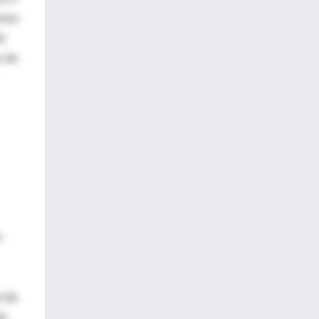
ores
de
s de
n
t de
de