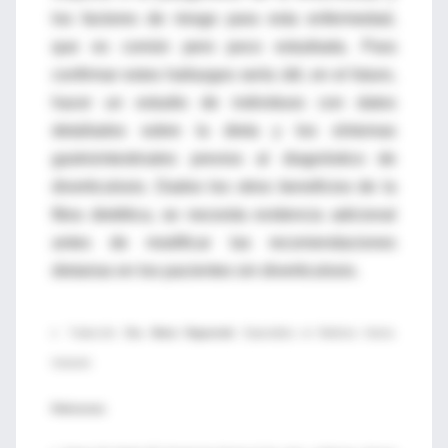
los factores de riesgo para esta enfermedad,
que es común pero poco estudiada. Para
confirmar estos hallazgos sería útil, en el futuro,
hacer un estudio de individuos con datos
detallados sobre la dieta y los síntomas
gastrointestinales previos al diagnóstico de
diverticulosis. Dados los otros beneficios de la
fibra dietética, se necesita evidencia adicional
antes de modificar las recomendaciones
dietarias en los pacientes sin diverticulosis.
♦ Traducción:
Dra. Marta Papponetti.
Especialista en Medicina Interna.
Intramed.
Referencias