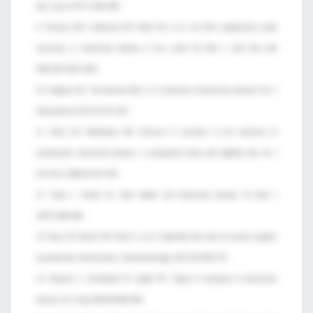
diet. Lancet 1977;1:664–666.
9. Ornstein MH, Littlewood ER, Baird IM, et al. Are fibre supplements really
necessary in diverticular disease of the colon? Br Med J (Clin Res Ed)
1981;282:1629–1630.
10. Hodgson WJ. The placebo effect. Is it important in diverticular disease? Am J
Gastroenterol 1977;67:157–162.
11. Smits BJ, Whitehead AM, Prescott P. Lactulose in the treatment of
symptomatic diverticular disease: a comparative study with highfibre diet. Br J
Clin Pract 1990;44:314–318.
12. Taylor I, Duthie HL. Bran tablets and diverticular disease. Br Med J
1976;1:988–990.
13. Peery AF, Barrett PR, Park D, et al. A high-fiber diet does not protect against
asymptomatic diverticulosis. Gastroenterology 2012;142:266–272.
14. Simpson J, Scholefield JH, Spiller RC. Origin of symptoms in diverticular
disease. Br J Surg 2003;90:899–908.