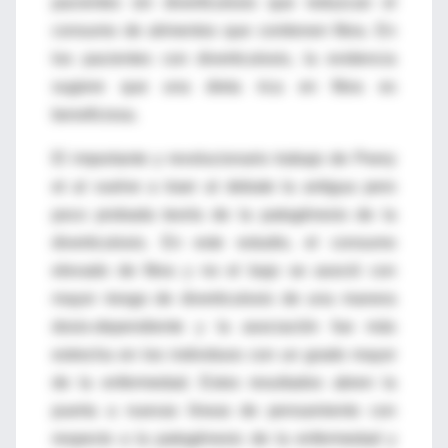
pacientes sin divertículosis que reduzcan el
consumo de alimentos que contienen fibra. En
los pacientes con diverticulosis, la evidencia
sugiere que una dieta rica en fibra es
beneficiosa.
El importante y revolucionario trabajo de Peery
et al vuelve a traer al debate la antigua pero
poco probada teoría de la patogénesis de la
diverticulosis. En este estudio, el consumo
elevado de fibra y no el bajo se asoció con
mayor riesgo de diverticulosis de una manera
dosis-dependiente y la asociación fue más
estrecha en los individuos con un grado mayor
de la enfermedad. Estos resultados abren la
puerta a nuevas líneas de pensamiento con
respecto a la patogénesis de la enfermedad y