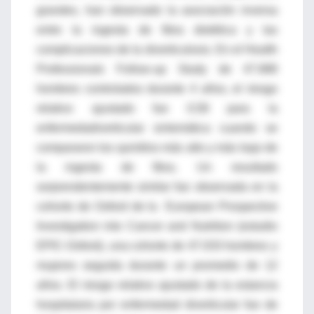
grandes, han observado la asociación inversa
entre la ingesta de fibra dietética y las
complicaciones de la diverticulosis. En el Health
Professionals Follow-up Study de 47.888
hombres controlados durante 4 años, el riesgo
relativo ajustado fue 0,58 para la
enfermedadiverticular sintomática cuando se
compararon los quintilos más alto y más bajo de
la ingesta de fibra. Un resultado
sorprendentemente similar fue observada en la
cohorte de Oxford de la European Prospective
Investigation into Cancer and Nutrition (estudio
EPIC-Oxford), una cohorte de 47.033 hombres y
mujeres seguida durante un promedio de 12
años. El riesgo relativo ajustado de la estancia
hospitalaria por enfermedad diverticular fue de