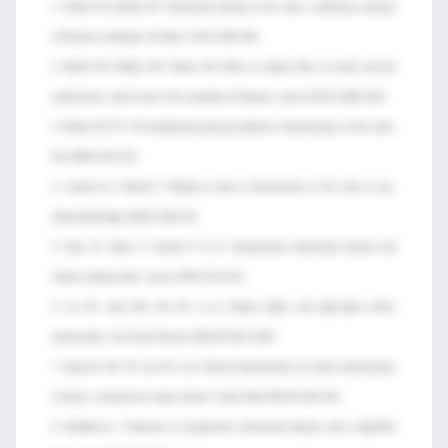
1. Painter NS, Burkitt DP. Diverticular disease of the colon: a deficiency disease
of Western civilization. Br Med J 1971;2:450–454.
2. Burkitt DP, Walker AR, Painter NS. Effect of dietary fibre on stools and the
transit-times, and its role in the causation of disease. Lancet 1972;2:1408–1412.
3. Painter NS TS. The intraluminal pressure patterns in diverticulosis of the colon.
Gut 1964;5:201–213.
4. Carlson AJ, Hoelzel F. Relation of diet to diverticulosis of the colon in rats.
Gastroenterology 1949;12:108–115.
5. Gear JS, Ware A, Fursdon P, et al. Symptomless diverticular disease and
intake of dietary fibre. Lancet 1979;1:511–514.
6. Lin OS, Soon MS, Wu SS, et al. Dietary habits and right-sided colonic
diverticulosis. Dis Colon Rectum 2000;43:1412–1418.
7. Song JH, Kim YS, Lee JH, et al. Clinical characteristics of colonic diverticulosis
in Korea: a prospective study. Korean J Intern Med 2010;25:140–146.
8. Brodribb AJ. Treatment of symptomatic diverticular disease with a high-fibre