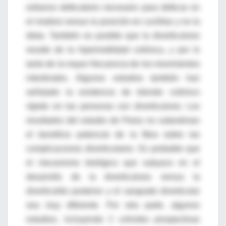
esfuerzo defecatorio necesario para defecar en
el inodoro versus la posición en cuclillas y no la
dieta. También es posible que la diverticulosis
resulte de la hipermotilidad colónica, y por lo
tanto de la mayor frecuencia de los movimientos
intestinales. Algunos estudios también han
señalado la existencia de tránsito colónico
rápido en las personas con diverticulosis. Los
resultados del estudio de Peery no subestiman
el beneficio potencial de la fibra sobre las
complicaciones diverticulares. Es probable que
el mecanismo biológico que subyace en el
desarrollo de la diverticulosis versus la
diverticulitis posterior y el sangrado diverticular
sea muy diferente. Por otra parte, algunos
estudios, incluyendo 2 cohortes prospectivas