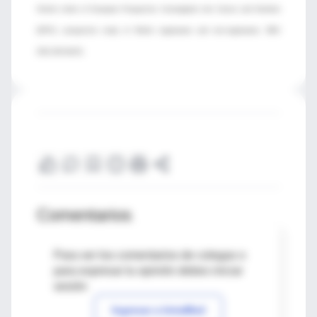
Oxford cohort of European Prospective Investigation into Cancer and Nutrition
(EPIC): prospective study of British vegetarians and non-vegetarians. BMJ
2011;343:d4131.
Comentarios
Para ver los comentarios de colegas o
para expresar tu opinión debes iniciar
sesión
Ingresar a IntraMed