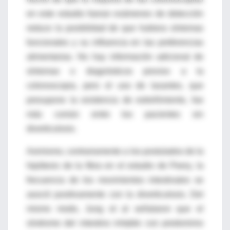
en este estudio fueran exámenes de detección
reduce la posibilidad de que hubiera síntomas
funcionales y su influencia en las preferencias
alimentarias. No hay información adicional de
síntomas o diagnósticos previos a la
colonoscopia, pero el uso de laxantes, que
presupone la existencia de estreñimiento, fue
más común entre los pacientes sin
diverticulosis.
Asimismo, contrariamente a los postulados de la
hipótesis de la fibra en el estudio de Peery, la
frecuencia de los movimientos intestinales se
asoció positivamente con la diverticulosis. Del
mismo modo, Jung et al señalaron que el
síndrome del intestino irritable con predominio