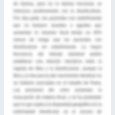
de diarrea, pero no la diarrea funcional, se
relaciona positivamente con la diverticulosis.
Por otra parte, los pacientes con estreñimiento
que no tomaron laxantes o agentes que
aumentan el volumen fecal tenían un 40%
menos de riesgo que los pacientes con
diverticulosis sin estreñimiento. La mayor
frecuencia del tránsito intestinal podría
establecer una relación mecánica entre la
ingesta de fibra y la diverticulosis, aunque la
fibra y la frecuencia del movimiento intestinal no
se hallaron asociadas en el estudio de Peery.
Las presiones del colon aumentan la
evacuación de materia fecal, y se ha postulado
que lo que explica la disparidad geográfica en la
enfermedad diverticular es el exceso de