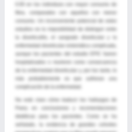
0,59 en los individuos con mayor consumo de
fibra, comparados con aquellos con menor
consumo. Un inconveniente potencial de estos
estudios es la imposibilidad de distinguir entre
la diverticulitis, el sangrado diverticular y la
enfermedad diverticular sintomática complicada,
aunque los pacientes del estudio EPIC fueron
hospitalizados o murieron como consecuencia
de la enfermedad diverticular y, por los tanto, lo
más probablemente es que sufrieran una
complicación de la enfermedad.
No está claro cómo traducir los hallazgos de
Peery en conclusiones y recomendaciones
dietéticas para los pacientes. Como se ha
señalado, la evidencia de grandes cohortes