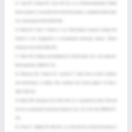
15. Jung HK, Choung RS, Locke GR 3rd, et al. Diarrhea-predominant irritable
bowel syndrome is associated with diverticular disease: a population-based study.
Am J Gastroenterol 2010;105:652–661.
16. Bianchi M, Festa V, Moretti A, et al. Meta-analysis: long-term therapy with
rifaximin in the management of uncomplicated diverticular disease. Aliment
Pharmacol Ther 2011;33:902–910.
17. Sikirov BA. Etiology and pathogenesis of diverticulosis coli: a new approach.
Med Hypotheses 1988;26:17–20.
18. Manousos ON, Truelove SC, Lumsden K. Transit times of food in patients
with diverticulosis or irritable colon syndrome and normal subjects. Br Med J
1967;3:760–762.
19. Aldoori WH, Giovannucci EL, Rimm EB, et al. A prospective study of diet and
the risk of symptomatic diverticular disease in men. Am J Clin Nutr 1994;60:757–
764.
20. Crowe FL, Appleby PN, Allen NE, et al. Diet and risk of diverticular disease in