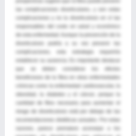
prospectivas sugiere que la fibra puede prevenir
las complicaciones diverticulares, y son estas
complicaciones y no la diverticulosis en sí las
responsables del costo en salud y económico
de esta enfermedad. Aunque la prevención de la
diverticulosis podría a su vez prevenir las
complicaciones, esta estrategia requeriría
establecer su ausencia. Es importante destacar
que se deben considerar los efectos
beneficiosos de la fibra en otras enfermedades
crónicas como la enfermedad cardiovascular, la
obesidad, la diabetes y el cáncer, porque la
cantidad de fibra necesaria para aumentar el
riesgo de diverticulosis está por debajo de las
recomendaciones dietéticas actuales. Por estas
razones, parece prematuro aconsejar a los