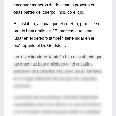
encontrar maneras de detectar la proteína en
otras partes del cuerpo, incluido el ojo.
El cristalino, al igual que el cerebro, produce su
propio beta amiloide. "El proceso que tiene
lugar en el cerebro también tiene lugar en el
ojo", apuntó el Dr. Goldstein.
Los investigadores también han descubierto que
las proteínas beta amiloides en el cristalino
producen una catarata muy poco usual, formada
en un lugar diferente del ojo que las cataratas
comunes.
La primera de las pruebas, llamada dispersión
cuasielástica de la luz (QLS), se usa en la física
y en el mundo comercial para medir la cantidad