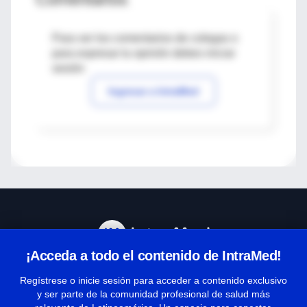
Para ver los comentarios de colegas o
para expresar tu opinión debes iniciar
sesión
Ingresar a IntraMed
¡Acceda a todo el contenido de IntraMed!
Centro de Ayuda
Regístrese o inicie sesión para acceder a contenido exclusivo
y ser parte de la comunidad profesional de salud más