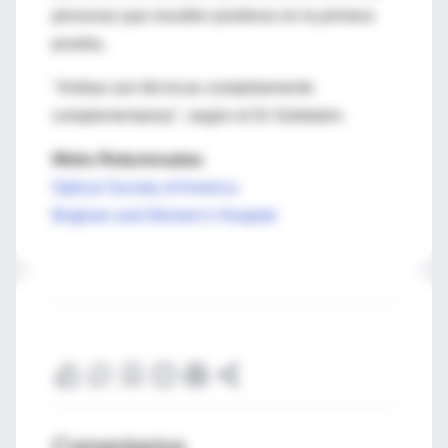
personas que resulten positivos en la primera
prueba.
"Ambas son técnicas completamente
complementarias", según el Dr Goldstein.
Webs Relacionadas
Optical Society of America
Brigham and Women's Hospital
Comentarios