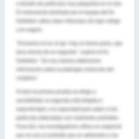
y tamaño de partículas muy pequeñas en el aire.
El instrumento diseñado por el equipo del Dr.
Goldstein utiliza láser infrarrojos de bajo voltaje
y es seguro.
"Enviamos la luz al ojo. Hay un breve pulso, que
dura menos de un segundo", explicó el Dr.
Goldstein. "De esa manera obtenemos
información sobre la patología molecular del
cristalino".
Si bien la primera prueba se dirige a
sensibilidad, la segunda está dirigida a
especificidad, o la capacidad para saber si las
partículas detectadas son realmente amiloides.
Para ello, los investigadores utiliza un ungüento
que se une al amiloide que se administra a las