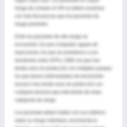
según cada caso. Los pacientes en mayor
riesgo de contraer el VIH se deben examinar
con más frecuencias que los pacientes de
riesgo promedio.
Entre los pacientes de alto riesgo se
encuentran: los que comparten agujas de
inyecciones; los que se sometieron a una
transfusión entre 1978 y 1985; los que han
tenido sexo sin protección con múltiples parejas;
los que tienen enfermedades de transmisión
sexual o han tenido sexo sin protección con
cualquier persona que esté dentro de estas
categorías de riesgo.
Los pacientes deben hablar con sus médicos
sobre su riesgo individual, recomienda la