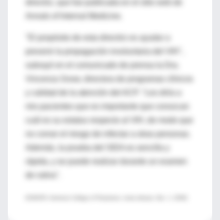
directriz, que fue publicada en el sitio web de
Annals of Internal Medicine.
"El propósito de esta directriz es ayudar a
prevenir la propagación involuntaria del VIH",
subrayó en el comunicado de prensa la Dra.
Vincenza Snow, directora de programas clínicos
y calidad de la atención del ACP. "Les diría a
mis pacientes que es importante que conozcan
cuál es su estatus respecto al VIH, de modo que
no corran el riesgo de infectar a otras personas.
Además, la prueba del SIDA es sencilla y
rápida, y se puede realizar durante un examen
de rutina".
(FUENTE: American College of Physicians, news release, Dec. 1, 2008)