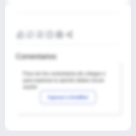
Comentarios
Para ver los comentarios de colegas o
para expresar tu opinión debes iniciar
sesión
Ingresar a IntraMed