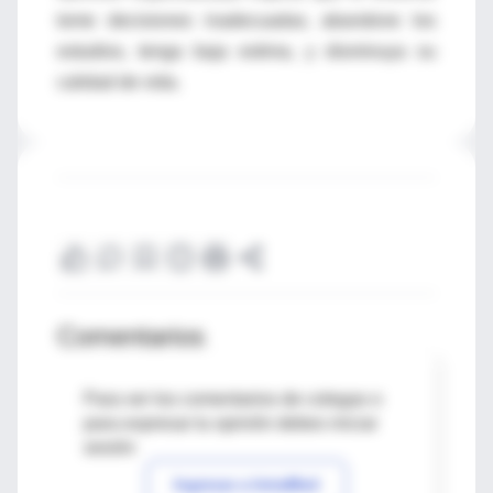
tome decisiones inadecuadas, abandone los
estudios, tenga baja estima, y disminuya su
calidad de vida.
Comentarios
Para ver los comentarios de colegas o
para expresar tu opinión debes iniciar
sesión
Ingresar a IntraMed