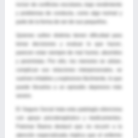
incluir de conflictos escolares, bajo rendimiento
y problemas de conducta, como algo normal y
parte de la forma de ser de sus pequeños.
Quienes sufren distimia tienen dificultad para
tomar decisiones y evaluar lo que hacen,
parecen estar siempre de mal humor, aburridos
y pesimistas. Por ello, los menores se aíslan,
complican sus relaciones interpersonales, se
vuelven irritables y explosivos fácilmente, lo que
puede llevarlos a un episodio depresivo más
severo.
El Seguro Social trata esta patología silenciosa
con apoyo psicoterapéutico y medicamentos.
Palomar Baena destacó que no recurrir a la
atención especializada implica que el enfermo