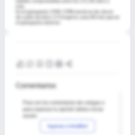
edades comprendidas entre los 15 y 85 años y
más.
En el quinquenio 1994-1998 murieron de cáncer
de cuello de útero 573 mujeres, unas 80 más que en
el quinquenio anterior.
Comentarios
Para ver los comentarios de colegas o
para expresar tu opinión debes iniciar
sesión
Ingresar a IntraMed