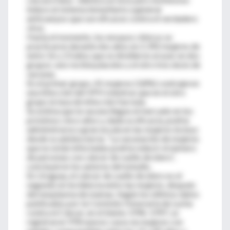
induce al sistema inmunitario a generar
anticuerpos que son eficaces contra el verdadero
virus.
Hasta el momento, los ensayos clínicos se
practicaron durante dos años en 2.392 mujeres de
entre 16 y 23 años que se dividieron al azar en dos
grupos: uno recibía placebo y el otro tres dosis de
vacunas.
En el primer grupo, 41 mujeres (3,8%) contrajeron
una infección del VPH mientras que en el otro
grupo la tasa de infección fue nula.
Se estima que la vacuna llegue al mercado en los
próximos cinco años y, dada su eficacia, podría
administrarse a gran escala en las mujeres incluso
desde su adolescencia. “La vacunación de mujeres
que no están infectadas podría reducir el número
de personas con cáncer de cuello de útero”,
concluyeron los autores del estudio.
En Uruguay, el cáncer de cuello de útero es el
segundo en incidencia entre las mujeres, después
del neoplasma de mamas. Según los últimos datos
publicados por la Comisión Honoraria de Lucha
contra el Cáncer, en el bienio 1996-1997, se
registraron 978 nuevos casos en mujeres con