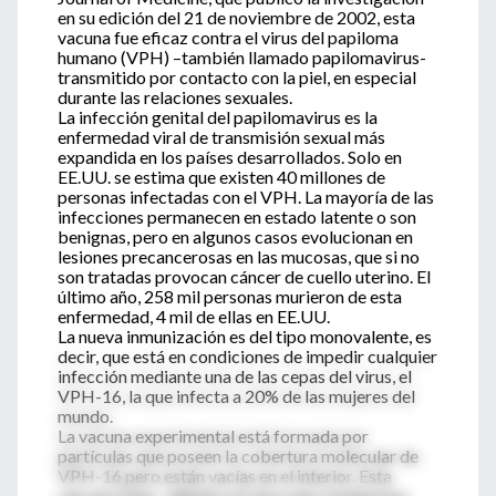
en su edición del 21 de noviembre de 2002, esta
vacuna fue eficaz contra el virus del papiloma
humano (VPH) –también llamado papilomavirus-
transmitido por contacto con la piel, en especial
durante las relaciones sexuales.
La infección genital del papilomavirus es la
enfermedad viral de transmisión sexual más
expandida en los países desarrollados. Solo en
EE.UU. se estima que existen 40 millones de
personas infectadas con el VPH. La mayoría de las
infecciones permanecen en estado latente o son
benignas, pero en algunos casos evolucionan en
lesiones precancerosas en las mucosas, que si no
son tratadas provocan cáncer de cuello uterino. El
último año, 258 mil personas murieron de esta
enfermedad, 4 mil de ellas en EE.UU.
La nueva inmunización es del tipo monovalente, es
decir, que está en condiciones de impedir cualquier
infección mediante una de las cepas del virus, el
VPH-16, la que infecta a 20% de las mujeres del
mundo.
La vacuna experimental está formada por
partículas que poseen la cobertura molecular de
VPH-16 pero están vacías en el interior. Esta
cáscara falsa –idéntica al virus pero inofensiva-