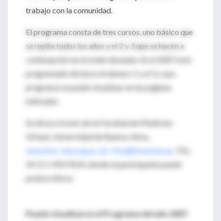
trabajo con la comunidad.
El programa consta de tres cursos, uno básico que
se repite todos los años y el 2 y 3 que se hacen a
continuación en el orden deseado. En el 2007 está
programado dictarse el número 1 y el 3, cuyo
programa se puede visualizar en las páginas
indicadas.
Se dicta a través de la Facultad de Medicina
Virtual, Universidad de Buenos Aires,
www.fmv-uba.org.ar
,
sec-fmv@fmed.uba.ar
, TEL:
54 11 5 950 9524, donde el participante puede
preinscribirse.
Puede visualizarse el Programa del año 2007