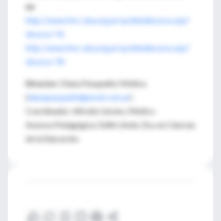
en
http://www.fmv-uba.org.ar/cp/detallecurso.asp?
idcurso=76
http://www.fmv-uba.org.ar/cp/detallecurso.asp?
idcurso=78
Director:
Diana Pasqualini, Médica.
(
dianapasqualini@arnet.com.ar
)
Coordinador: Alfredo Llorens, Médico.
Asesora Pedagógica: Edith Litwin, Dra. en Ciencias
de la Educación.