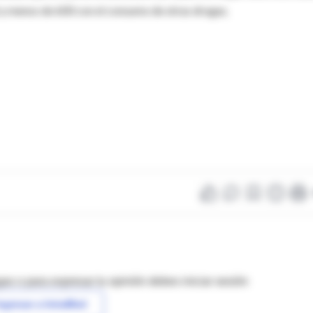
y menos de 600 con el consumo de otras drogas.
as o para expresar tu opinión debes iniciar sesión
ngresar a IntraMed