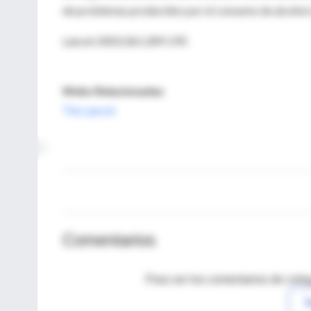
de problemas producidos por el consumo de alcohol 
Lancet 2003;361:289-295
Webs Relacionadas
The Lancet
Comentarios
Para ver los comentarios de coleg
I