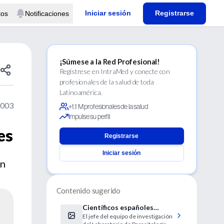
Iniciar sesión
Registrarse
tos
Notificaciones
¡Súmese a la Red Profesional!
Regístrese en IntraMed y conecte con
profesionales de la salud de toda
Latinoamérica.
2003
+1.1 M profesionales de la salud
Impulse su perfil
es
Registrarse
Iniciar sesión
ún
Contenido sugerido
Científicos españoles
El jefe del equipo de investigación
desarrollan una vacuna