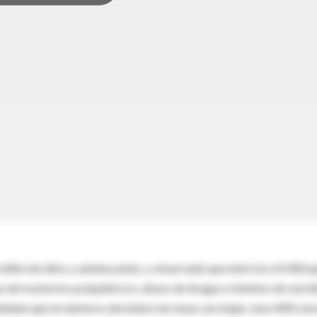
illón de niños y adolescentes, y observado que entre los 65.000 q
s de trastornos psiquiátricos, abuso de drogas e intentos de suicid
eñalan que en números absolutos las tasas son bajas: unos 800 cas