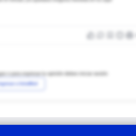
as o para expresar tu opinión debes iniciar sesión
ngresar a IntraMed