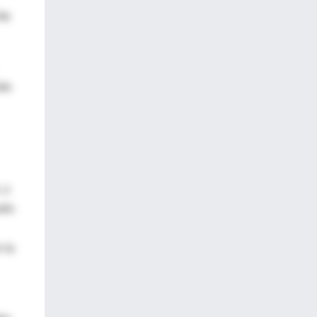
ta
más
 y
ués
 la