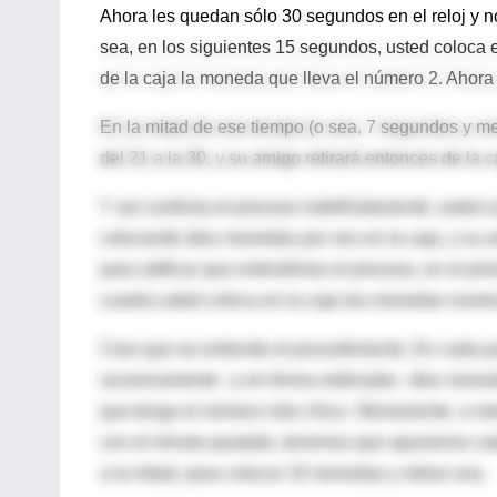
Ahora les quedan sólo 30 segundos en el reloj y 
sea, en los siguientes 15 segundos, usted coloca e
de la caja la moneda que lleva el número 2. Ahor
En la mitad de ese tiempo (o sea, 7 segundos y m
del 21 a la 30, y su amigo retirará entonces de la
Y así continúa el proceso indefinidamente: usted u
colocando diez monedas por vez en la caja, y su a
para ratificar que entendimos el proceso, en el pr
cuarto) usted coloca en la caja las monedas numer
Creo que se entiende el procedimiento. En cada p
sucesivamente –y en forma ordenada– diez moned
que tenga el número más chico. Obviamente, a me
con el minuto pautado, tenemos que apurarnos ca
a la mitad, para colocar 10 monedas y retirar una.