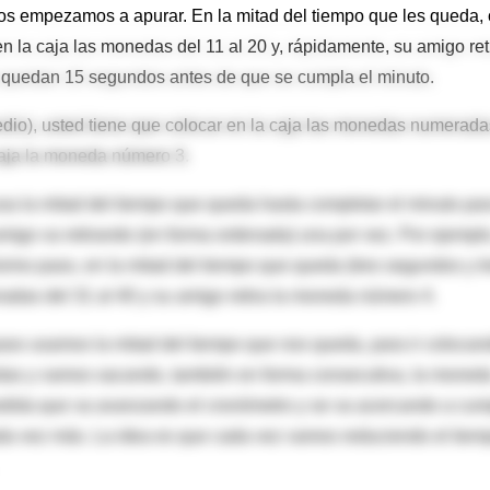
nos empezamos a apurar. En la mitad del tiempo que les queda, 
n la caja las monedas del 11 al 20 y, rápidamente, su amigo ret
a quedan 15 segundos antes de que se cumpla el minuto.
edio), usted tiene que colocar en la caja las monedas numerada
 caja la moneda número 3.
sa la mitad del tiempo que queda hasta completar el minuto para
migo va retirando (en forma ordenada) una por vez. Por ejemplo
óximo paso, en la mitad del tiempo que queda (tres segundos y t
adas del 31 al 40 y su amigo retira la moneda número 4.
aso usamos la mitad del tiempo que nos queda, para ir colocan
as y vamos sacando, también en forma consecutiva, la moned
dida que va avanzando el cronómetro y se va acercando a cump
da vez más. La idea es que cada vez vamos reduciendo el tiem