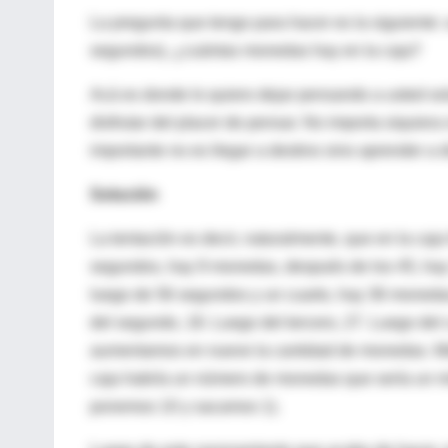
La pregunta que tengo para hacer es la siguiente:
segundos), ¿cuántas monedas hay en la caja?
Acá es donde lo quiero dejar pensando a usted sol
disfrutar del placer de pensar. No importa siquiera 
importante no es llegar a destino sino aprender a di
Solución
La tentación es decir, naturalmente, que en la ca
segundos, hay 9 monedas, después de los 45, ha
luego de 56 segundos y un cuarto, hay 36 monedas
del segundo, 18. Luego del tercero, 27. Luego del 
aumentamos en nueve la cantidad de monedas. Más a
caja habría un número de monedas que sería un m
ponemos 10 y sacamos 1).