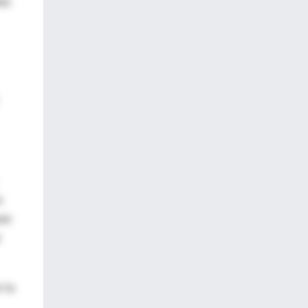
das
a
ier
 la