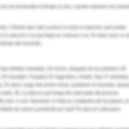
 una vez terminado el tiempo (o sea, cuando expiraron los sesen
a/o. Créame que vale la pena no mirar la solución, para poder
si la solución a la que llega es correcta o no. En todo caso, lo 
sfrutar del recorrido.
ja hay infinitas monedas. De hecho, después de los primeros 30
y 18 monedas. Pasados 52 segundos y medio, hay 27 monedas,
. Es decir, luego del primer tramo, quedaron 9 monedas, desp
cuarto, 36. La idea es que luego de cada parte del proceso
ún: si uno “detuviera” el reloj en cualquiera de los pasos, en
últiplo de nueve (¿entiende por qué? Es que en cada paso,