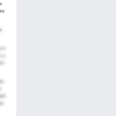
o
ira
s
 ir
, y
res
do
a
lir
po