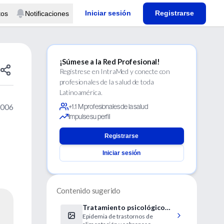
Iniciar sesión
Registrarse
tos
Notificaciones
¡Súmese a la Red Profesional!
Regístrese en IntraMed y conecte con
profesionales de la salud de toda
Latinoamérica.
2006
+1.1 M profesionales de la salud
Impulse su perfil
Registrarse
Iniciar sesión
Contenido sugerido
Tratamiento psicológico
Epidemia de trastornos de
para la obesidad