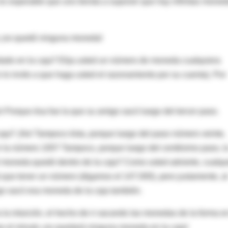
es esperable que uno tienda a suponer que hay infinitas mone
ja ¡no quedó ninguna moneda!
o en la caja? Elija usted un número de moneda cualquiera
o lo invito a que haga usted el razonamiento por su cuenta). Por
 Porque ésa fue la que su amigo sacó luego del tercer paso.
aja? ¡No! Tampoco ésta, porque luego del paso número veinte,
la número 100? Tampoco, porque luego del centésimo paso, l
 moneda quedó dentro de la caja? Como usted advierte, cualqu
que tener un número (digamos el 147.000), pero justamente, al
go sacó esa moneda de la caja también.
 la intuición, el hecho de ir sacando las monedas de la forma en
se el minuto ¡no quedará ninguna moneda en la caja!