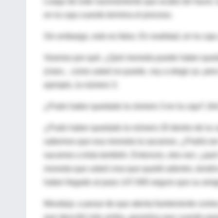
Luego de este razonamiento que acabo de hacer, 
en la caja cuando termina el proceso.
Sin embargo, esto es falso. En realidad, en la ca
Veamos por qué. ¿Qué moneda puede haber quedad
(claro... como usted no puede, voy a elegir yo, per
ejemplo, la número 3.
¿Pudo haber quedado la número 3 en la caja? ¡No!
¿Pudo haber quedado la número 20 dentro de la c
sabemos que esa moneda la sacamos. ¿Podrá ser 
sacamos a ésta también. Entonces, otra vez: ¿qué
moneda que usted crea que quedó adentro, tendrá 
haber llegado al paso 147.000 seguro que su ami
Moraleja: a pesar de que atenta fuertemente contra
que describí más arriba, garantiza que cuando pa