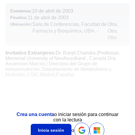
Comienza:
10 de abril de 2003
Finaliza:
11 de abril de 2003
Ubicación:
Sala de Conferencias, Facultad de
Otra,
Farmacia y Bioquímica, UBA.
-
Otra,
Otro
Invitados Extranjeros:
Dr. Ranjit Chandra (Professor,
Memorial University of Newfoundland , Canadá Dra.
Ascension Marcos.( Directora del Grupo de
Inmunonutrición. Departamento de Metabolismo y
Nutrición, CSIC,Madrid,España)
Crea una cuenta
o iniciar sesión para continuar
con la lectura
o
Inicia sesión