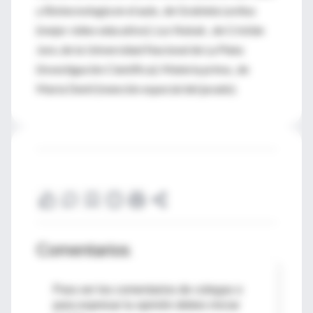
y Biotecnología en el aula , de Grabiela Levitus
(mejor video educativo); Los Nukak , de Cristián
Jure, de la Universidad Nacional de La Plata
(Investigación Científica); Materia prima , de
María Denti (mención especial del jurado).
Comentarios
Para ver los comentarios de colegas o
para expresar tu opinión debes iniciar