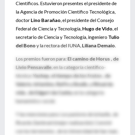
Científicos. Estuvieron presentes el presidente de
la Agencia de Promoción Científico Tecnológica,
doctor
Lino Barañao
, el presidente del Consejo
Federal de Ciencia y Tecnología,
Hugo de Vido
, el
secretario de Ciencia y Tecnología, ingeniero
Tulio
del Bono
y la rectora del IUNA,
Liliana Demaio
.
Los premios fueron para:
El camino de Horus , de
Livio Pensavalle
, en la categoría científico-
técnica;
Yachep, el tiempo de los frutos , de
Valerio, Infantino, Raffo y Boulls, y Ritual da
vida , de Edgart da Cunha
, en la categoría
humanístico-social.
Y las menciones para: Los pastores de la huella , de
Ricardo Zambrani (mejor realización); Convivir
con los terremotos , de la Universidad de San Juan,