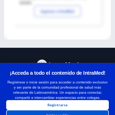
sesión
Ingresar a IntraMed
¡Acceda a todo el contenido de IntraMed!
Centro de Ayuda
Regístrese o inicie sesión para acceder a contenido exclusivo
y ser parte de la comunidad profesional de salud más
relevante de Latinoamérica. Un espacio para conectar,
Términos y condiciones
compartir e intercambiar experiencias entre colegas.
| Políticas de privacidad
Registrarse
| Todos los derechos reservados | Copyright 1997-2026