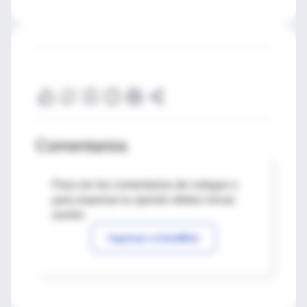
Comentarios
Para ver los comentarios de colegas o
para expresar tu opinión debes iniciar
sesión
Ingresar a IntraMed