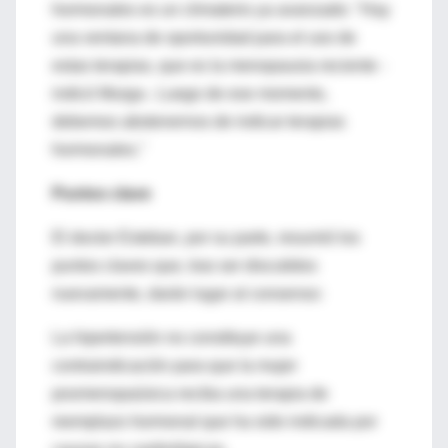
hormonales es un climaterio ya avanzado: "Hay
una ventana de oportunidad para el uso de
estas terapias, que es la menopausia reciente -
indicó Murga-. Luego de ese momento,
debemos abstenernos de indicar terapias
hormonales."
Puntos clave
El doctor Esteban, por su parte, resumió los
puntos claves que, tras ser discutidos
nuevamente, darán lugar al consenso:
La hipertensión no constituye una
contraindicación para que la mujer
posmenopaúsica reciba una terapia de
reemplazo hormonal que ha sido indicada por