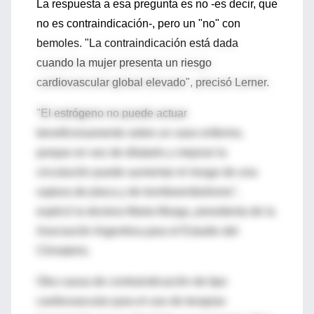
La respuesta a esa pregunta es no -es decir, que
no es contraindicación-, pero un "no" con
bemoles. "La contraindicación está dada
cuando la mujer presenta un riesgo
cardiovascular global elevado", precisó Lerner.
"El estrógeno no puede actuar
beneficiosamente sobre un vaso enfermo,
porque en vez de dilatarlo y mejorar la
circulación puede aumentar el riesgo de una
ruptura de placa y de tromboembolismo",
explicó la doctora Marta Murga, presidenta de la
Asociación Argentina para el Estudio del
Climaterio.
Otra causa de contraindicación de tipo
cardiovascular para el uso de terapias