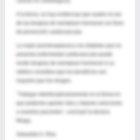
causas no cardiológicas.
A la fecha, no hay evidencias que avalen el uso
de las terapias de reemplazo hormonal con fines
de prevención cardiovascular.
La mujer posmenopáusica con diabetes que no
presenta enfermedad cardiovascular puede
recibir terapias de reemplazo hormonal si su
médico considera que los beneficios son
mayores que los riesgos.
"Trabajar interdisciplinariamente es la forma en
que podemos aportar más y mejores soluciones
a nuestras pacientes", concluyó la doctora
Murga.
Sebastián A. Ríos