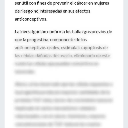
ser útil con fines de prevenir el cáncer en mujeres
de riesgo no interesadas en sus efectos
anticonceptivos.
La investigación confirma los hallazgos previos de
que la progestina, componente de los
anticonceptivos orales, estimula la apoptosis de
las células dañadas del ovario, eliminando de este
modo las células que pueden convertirse en
tumorales.
Ahora, se ha observado que las células expuestas a
la progestina producen mayores cantidades de la
proteína TGF-beta, factor de crecimiento tumoral
implicado en varios mecanismos celulares
relacionados con el cáncer. Asimismo, mayores
concentraciones de TGF-beta en los ovarios