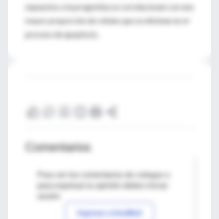
expuestos a la progestina se correlacionan con una
mayor proporción de células que se eliminan en el
proceso de apoptosis.
Comentarios
Para ver los comentarios de colegas o
para expresar tu opinión debes iniciar
sesión
Ingresar a IntraMed