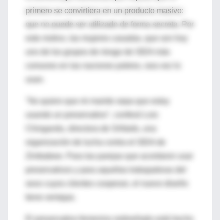
primero se convirtiera en un producto masivo:
que no puede ser utilizado de forma secreta. Por
este motivo, las mujeres casadas, que son hoy
uno de los grupos de riesgo de SIDA más
comunes en las naciones pobres, rara vez lo
usan.
"No quiero que mi marido sepa que estoy
usando un preservativo", confesó Lois
Chingandu, directora de SAfaids, una
organización de lucha contra el SIDA de
Zimbabwe. Para las parejas que acordaron usar
preservativos y para aquellas trabajadoras del
sexo cuyos clientes cooperan, el nuevo diseño
tiene ventajas.
El preservativo femenino rediseñado está hecho