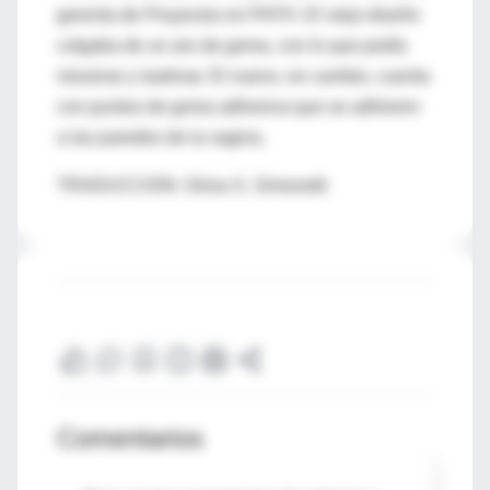
gerenta de Proyectos en PATH. El viejo diseño
colgaba de un aro de goma, con lo que podía
moverse y lastimar. El nuevo, en cambio, cuenta
con puntos de goma adhesiva que se adhieren
a las paredes de la vagina.
TRADUCCION: Silvia S. Simonetti
Comentarios