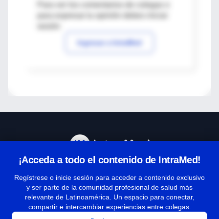
Para ver los comentarios de colegas o
para expresar tu opinión debes iniciar
sesión
Ingresar a IntraMed
¡Acceda a todo el contenido de IntraMed!
Centro de Ayuda
Regístrese o inicie sesión para acceder a contenido exclusivo
y ser parte de la comunidad profesional de salud más
relevante de Latinoamérica. Un espacio para conectar,
Términos y condiciones
compartir e intercambiar experiencias entre colegas.
| Políticas de privacidad