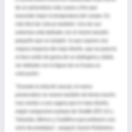
de un poliuretano más suave y fino que
transmite mejor la temperatura del cuerpo. Es
más fácil de colocar también. Uno de sus
extremos está doblado con el mismo tamaño
pequeño que un tampón -lo que supone una
mejora respecto del viejo diseño, que se parecía
al duro anillo de goma de un diafragma y debía
ser doblado con la figura de un 8 para su
colocación-.
"Durante la relación sexual, el nuevo
preservativo se mueve también de forma mucho
mas similar a una vagina que el viejo diseño,
según aseguraron parejas de Seattle (EE.UU.),
Tailandia, México y Sudáfrica que probaron una
serie de prototipos", aseguró Joanie Robertson,