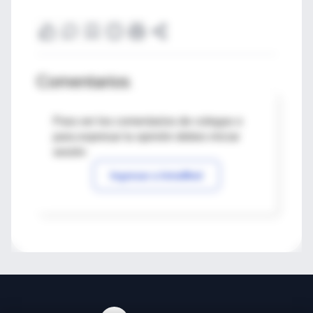
Comentarios
Para ver los comentarios de colegas o
para expresar tu opinión debes iniciar
sesión
Ingresar a IntraMed