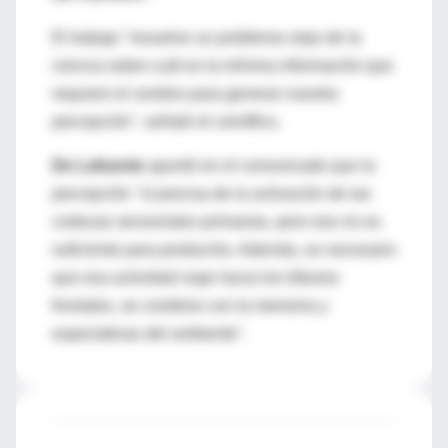
El trabajo "resuelve un problema viejo de la
ciencia sobre cuál es la mínima información que
requiere el cerebro para generar nuestra
percepción", señaló el científico.
De Lafuente
apuntó en el comunicado que la
percepción "sí precisa de la activación de las
cortezas sensoriales primarias, pero eso no es
suficiente para producirla. Además, es necesario
que esa actividad viaje hacia los lóbulos
frontales, se combine con la memoria y
expectativas del ambiente".