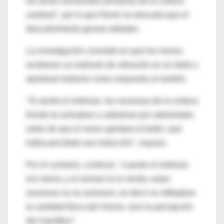
las áreas sensoriales primarias de la corteza
cerebral", por lo que Romo no descarta que el
descubrimiento genere debates.
La investigación consistió en que los monos
recibieran un estímulo de vibración en un dedo y
apretaran botones como respuesta al sentirlo.
"Si sentía el estímulo, las neuronas de la corteza
frontal se activaban y sabíamos por adelantado,
antes de que el mono apretara el botón, que
había percibido esa inducción", expuso.
Por el contrario, continuó, "cuando el estímulo
era menor, y el animal no lo sentía, estas
neuronas no se activaron, es decir no reflejaban
la cantidad física del mismo, sino la percepción
del mamífero".