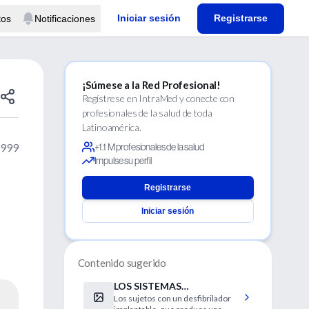
Iniciar sesión
Registrarse
tos
Notificaciones
¡Súmese a la Red Profesional!
Regístrese en IntraMed y conecte con
profesionales de la salud de toda
Latinoamérica.
1999
+1.1 M profesionales de la salud
Impulse su perfil
Registrarse
Iniciar sesión
Contenido sugerido
LOS SISTEMAS
Los sujetos con un desfibrilador
ANTIROBOS Y LOS