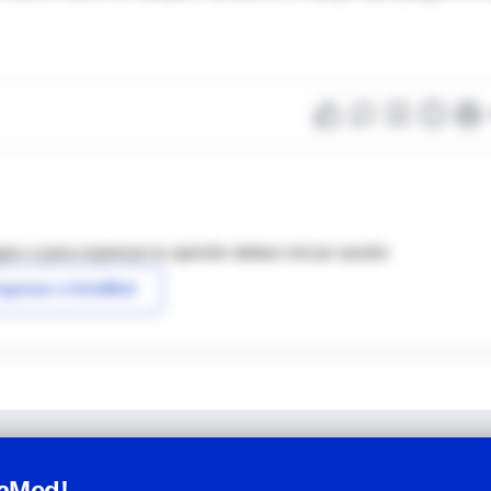
as o para expresar tu opinión debes iniciar sesión
ngresar a IntraMed
raMed!