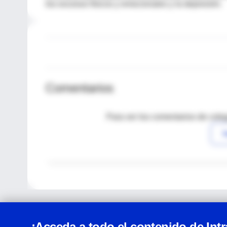
los excesos físicos y emocionales y la depresión.
Comentarios
Para ver los comentarios de coleg
I
¡Acceda a todo el contenido de Int